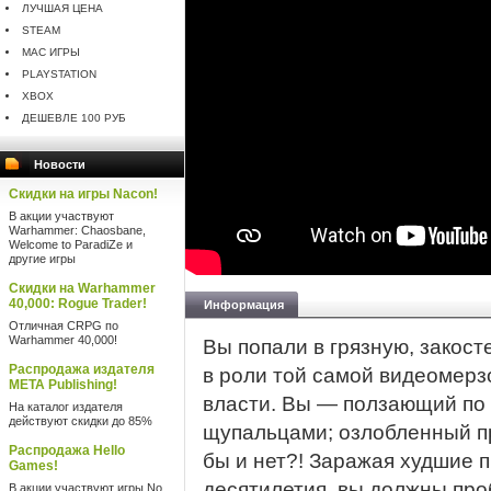
ЛУЧШАЯ ЦЕНА
STEAM
MAC ИГРЫ
PLAYSTATION
XBOX
ДЕШЕВЛЕ 100 РУБ
Новости
Скидки на игры Nacon!
В акции участвуют
Warhammer: Chaosbane,
Welcome to ParadiZe и
другие игры
Скидки на Warhammer
40,000: Rogue Trader!
Информация
Отличная CRPG по
Warhammer 40,000!
Вы попали в грязную, закос
Распродажа издателя
в роли той самой видеомерз
META Publishing!
власти. Вы — ползающий по 
На каталог издателя
действуют скидки до 85%
щупальцами; озлобленный п
Распродажа Hello
бы и нет?! Заражая худшие 
Games!
десятилетия, вы должны про
В акции участвуют игры No