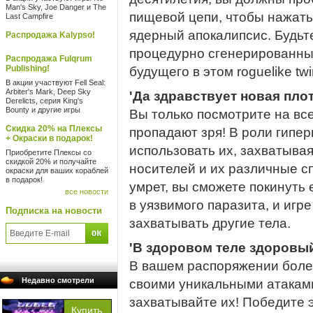
Man's Sky, Joe Danger и The
пищевой цепи, чтобы нажать
Last Campfire
ядерный апокалипсис. Будь
Распродажа Kalypso!
процедурно сгенерированны
Распродажа Fulqrum
Publishing!
будущего в этом roguelike twi
В акции участвуют Fell Seal:
Arbiter's Mark, Deep Sky
'Да здравствует новая плот
Derelicts, серия King's
Bounty и другие игры
Вы только посмотрите на вс
Скидка 20% на Плексы
пропадают зря! В роли гипе
+ Окраски в подарок!
использовать их, захватыва
Приобретите Плексы со
скидкой 20% и получайте
носителей и их различные сп
окраски для ваших кораблей
в подарок!
умрет, вы сможете покинуть 
все новости
в уязвимого паразита, и игре
Подписка на новости
захватывать другие тела.
'В здоровом теле здоровый
В вашем распоряжении боле
Недавно смотрели
своими уникальными атаками
захватывайте их! Победите 