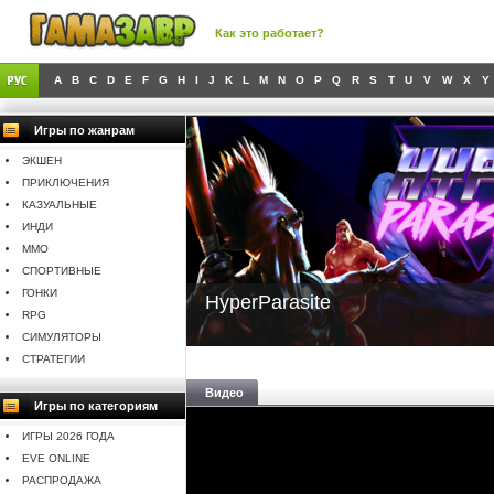
Как это работает?
A
B
C
D
E
F
G
H
I
J
K
L
M
N
O
P
Q
R
S
T
U
V
W
X
Y
Игры по жанрам
ЭКШЕН
ПРИКЛЮЧЕНИЯ
КАЗУАЛЬНЫЕ
ИНДИ
MMO
СПОРТИВНЫЕ
ГОНКИ
HyperParasite
RPG
СИМУЛЯТОРЫ
СТРАТЕГИИ
Видео
Игры по категориям
ИГРЫ 2026 ГОДА
EVE ONLINE
РАСПРОДАЖА