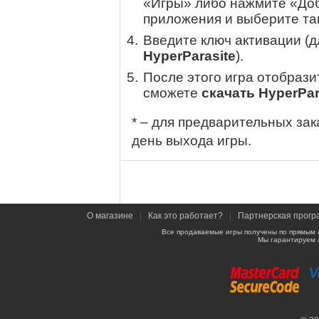
«Игры» либо нажмите «Доб
приложения и выберите там
Введите ключ активации (
HyperParasite
).
После этого игра отобрази
сможете
скачать HyperPar
* – для предварительных зак
день выхода игры.
О магазине
|
Как это работает?
|
Партнерская прогр
Все продаваемые игры получены по прямым 
Мы гарантируем 