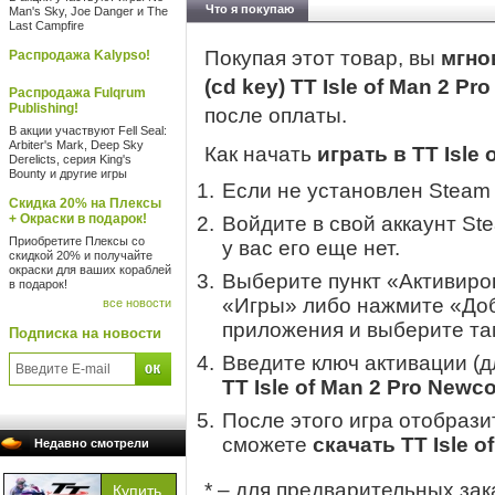
Что я покупаю
Man's Sky, Joe Danger и The
Last Campfire
Покупая этот товар, вы
мгно
Распродажа Kalypso!
(cd key) TT Isle of Man 2 P
Распродажа Fulqrum
Publishing!
после оплаты.
В акции участвуют Fell Seal:
Arbiter's Mark, Deep Sky
Как начать
играть в TT Isle
Derelicts, серия King's
Bounty и другие игры
Если не установлен Steam
Скидка 20% на Плексы
+ Окраски в подарок!
Войдите в свой аккаунт St
Приобретите Плексы со
у вас его еще нет.
скидкой 20% и получайте
окраски для ваших кораблей
Выберите пункт «Активиров
в подарок!
«Игры» либо нажмите «Доб
все новости
приложения и выберите там
Подписка на новости
Введите ключ активации (
TT Isle of Man 2 Pro Newc
После этого игра отобрази
сможете
скачать TT Isle 
Недавно смотрели
* – для предварительных зак