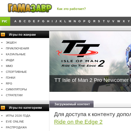
Как это работает?
A
B
C
D
E
F
G
H
I
J
K
L
M
N
O
P
Q
R
S
T
U
V
W
X
Y
Игры по жанрам
ЭКШЕН
ПРИКЛЮЧЕНИЯ
КАЗУАЛЬНЫЕ
ИНДИ
MMO
СПОРТИВНЫЕ
ГОНКИ
TT Isle of Man 2 Pro Newcomer
RPG
СИМУЛЯТОРЫ
СТРАТЕГИИ
Загружаемый контент
Игры по категориям
Для доступа к контенту доп
ИГРЫ 2026 ГОДА
Ride on the Edge 2
EVE ONLINE
РАСПРОДАЖА