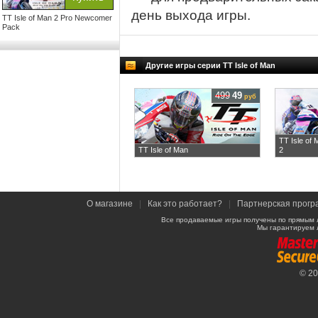
день выхода игры.
TT Isle of Man 2 Pro Newcomer
Pack
Другие игры серии TT Isle of Man
499
49
руб
TT Isle of 
TT Isle of Man
2
О магазине
|
Как это работает?
|
Партнерская прогр
Все продаваемые игры получены по прямым 
Мы гарантируем 
© 2