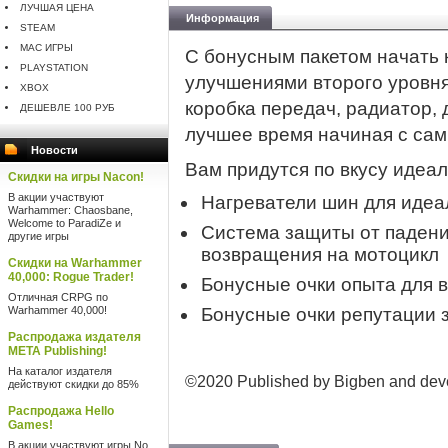
ЛУЧШАЯ ЦЕНА
Информация
STEAM
MAC ИГРЫ
С бонусным пакетом начать 
PLAYSTATION
улучшениями второго уровня
XBOX
коробка передач, радиатор, 
ДЕШЕВЛЕ 100 РУБ
лучшее время начиная с сам
Новости
Вам придутся по вкусу идеа
Скидки на игры Nacon!
В акции участвуют
Нагреватели шин для идеа
Warhammer: Chaosbane,
Welcome to ParadiZe и
Система защиты от падени
другие игры
возвращения на мотоцикл
Скидки на Warhammer
40,000: Rogue Trader!
Бонусные очки опыта для 
Отличная CRPG по
Warhammer 40,000!
Бонусные очки репутации 
Распродажа издателя
META Publishing!
На каталог издателя
©2020 Published by Bigben and dev
действуют скидки до 85%
Распродажа Hello
Games!
В акции участвуют игры No