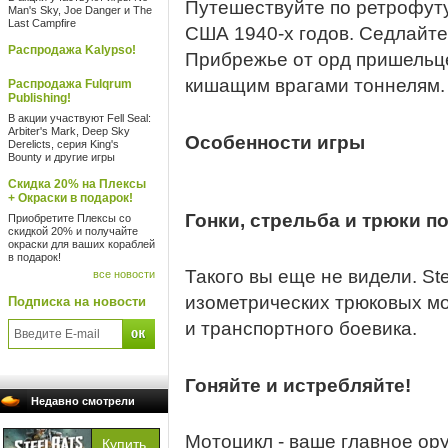
Путешествуйте по ретрофут
Man's Sky, Joe Danger и The
Last Campfire
США 1940-х годов. Седлайте
Распродажа Kalypso!
Прибрежье от орд пришельце
кишащим врагами тоннелям.
Распродажа Fulqrum
Publishing!
В акции участвуют Fell Seal:
Arbiter's Mark, Deep Sky
Особенности игры
Derelicts, серия King's
Bounty и другие игры
Скидка 20% на Плексы
+ Окраски в подарок!
Гонки, стрельба и трюки по
Приобретите Плексы со
скидкой 20% и получайте
окраски для ваших кораблей
в подарок!
Такого вы еще не видели. St
все новости
изометрических трюковых м
Подписка на новости
и транспортного боевика.
Гоняйте и истребляйте!
Недавно смотрели
Мотоцикл - ваше главное ор