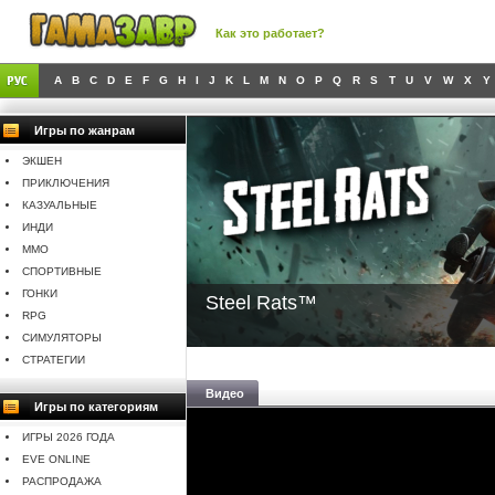
Как это работает?
A
B
C
D
E
F
G
H
I
J
K
L
M
N
O
P
Q
R
S
T
U
V
W
X
Y
Игры по жанрам
ЭКШЕН
ПРИКЛЮЧЕНИЯ
КАЗУАЛЬНЫЕ
ИНДИ
MMO
СПОРТИВНЫЕ
ГОНКИ
Steel Rats™
RPG
СИМУЛЯТОРЫ
СТРАТЕГИИ
Видео
Игры по категориям
ИГРЫ 2026 ГОДА
EVE ONLINE
РАСПРОДАЖА