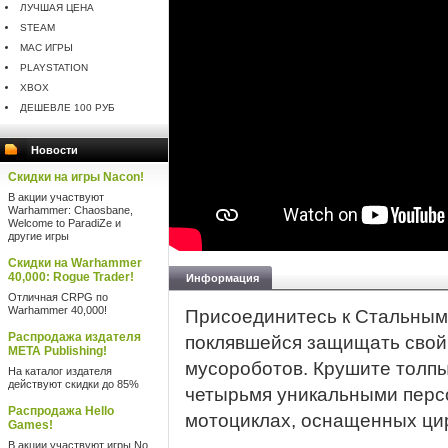
ЛУЧШАЯ ЦЕНА
STEAM
MAC ИГРЫ
PLAYSTATION
XBOX
ДЕШЕВЛЕ 100 РУБ
Новости
Скидки на игры Nacon!
В акции участвуют
Warhammer: Chaosbane,
Welcome to ParadiZe и
другие игры
Скидки на Warhammer
40,000: Rogue Trader!
Информация
Отличная CRPG по
Warhammer 40,000!
Присоединитесь к Стальным 
Распродажа издателя
поклявшейся защищать свой
META Publishing!
мусороботов. Крушите толпы
На каталог издателя
действуют скидки до 85%
четырьмя уникальными пер
Распродажа Hello
мотоциклах, оснащенных ци
Games!
В акции участвуют игры No