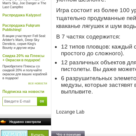
Man's Sky, Joe Danger и The
Last Campfire
Игра состоит из более 100 
Распродажа Kalypso!
тщательно продуманные пейз
кваканье лягушек и шум воды
Распродажа Fulqrum
Publishing!
В 7 частях содержится:
В акции участвуют Fell Seal:
Arbiter's Mark, Deep Sky
Derelicts, серия King's
12 типов пловцов: каждый 
Bounty и другие игры
простого до сложного).
Скидка 20% на Плексы
+ Окраски в подарок!
12 различных объектов для
Приобретите Плексы со
пистолеты. Вы даже можете
скидкой 20% и получайте
окраски для ваших кораблей
6 разрушительных элемето
в подарок!
все новости
медузы, которые застявят 
выплывите.
Подписка на новости
Lozange Lab
Недавно смотрели
Что я покупаю