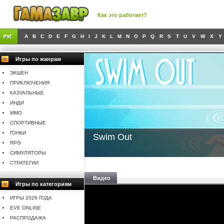
Как это работает?
A
B
C
D
E
F
G
H
I
J
K
L
M
N
O
P
Q
R
S
T
U
V
W
X
Y
Игры по жанрам
ЭКШЕН
ПРИКЛЮЧЕНИЯ
КАЗУАЛЬНЫЕ
ИНДИ
MMO
СПОРТИВНЫЕ
ГОНКИ
Swim Out
RPG
СИМУЛЯТОРЫ
СТРАТЕГИИ
Видео
Игры по категориям
ИГРЫ 2026 ГОДА
EVE ONLINE
РАСПРОДАЖА