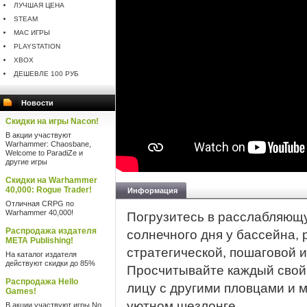
ЛУЧШАЯ ЦЕНА
STEAM
MAC ИГРЫ
PLAYSTATION
XBOX
ДЕШЕВЛЕ 100 РУБ
Новости
Скидки на игры Nacon!
В акции участвуют
Warhammer: Chaosbane,
Welcome to ParadiZe и
другие игры
Скидки на Warhammer
40,000: Rogue Trader!
Информация
Отличная CRPG по
Warhammer 40,000!
Погрузитесь в расслабляю
Распродажа издателя
солнечного дня у бассейна,
META Publishing!
стратегической, пошаговой 
На каталог издателя
действуют скидки до 85%
Просчитывайте каждый свой 
Распродажа Hello
лицу с другими пловцами и 
Games!
уютном шезлонге.
В акции участвуют игры No