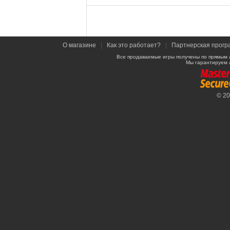
О магазине
|
Как это работает?
|
Партнерская прогр
Все продаваемые игры получены по прямым 
Мы гарантируем 
© 2