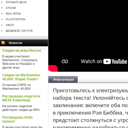
ЛУЧШАЯ ЦЕНА
STEAM
MAC ИГРЫ
PLAYSTATION
XBOX
ДЕШЕВЛЕ 100 РУБ
Новости
Скидки на игры Nacon!
В акции участвуют
Warhammer: Chaosbane,
Welcome to ParadiZe и
другие игры
Скидки на Warhammer
40,000: Rogue Trader!
Информация
Отличная CRPG по
Warhammer 40,000!
Приготовьтесь к электризую
Распродажа издателя
набора текста! Уклоняйтесь 
META Publishing!
заклинания: включите оба по
На каталог издателя
действуют скидки до 85%
в приключения Рэя Биббиа, ч
Распродажа Hello
предстоит столкнуться с уг
Games!
одновременно разобраться 
В акции участвуют игры No