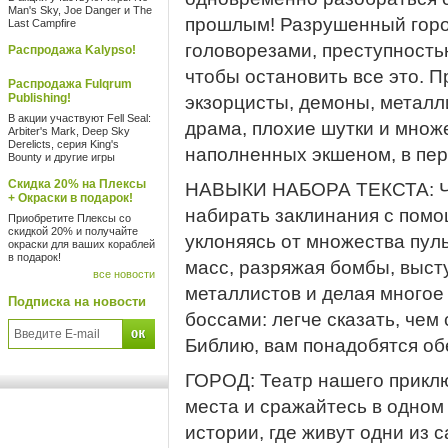
Man's Sky, Joe Danger и The
прошлым! Разрушенный горо
Last Campfire
головорезами, преступностью
Распродажа Kalypso!
чтобы остановить все это. 
Распродажа Fulqrum
Publishing!
экзорцисты, демоны, металл
В акции участвуют Fell Seal:
драма, плохие шутки и множ
Arbiter's Mark, Deep Sky
Derelicts, серия King's
наполненных экшеном, в перв
Bounty и другие игры
Скидка 20% на Плексы
НАВЫКИ НАБОРА ТЕКСТА: Чт
+ Окраски в подарок!
набирать заклинания с помо
Приобретите Плексы со
скидкой 20% и получайте
уклоняясь от множества пул
окраски для ваших кораблей
в подарок!
масс, разряжая бомбы, выст
все новости
металлистов и делая многое
Подписка на новости
боссами: легче сказать, чем
Библию, вам понадобятся обе
ГОРОД: Театр нашего прикл
места и сражайтесь в одном
истории, где живут одни из 