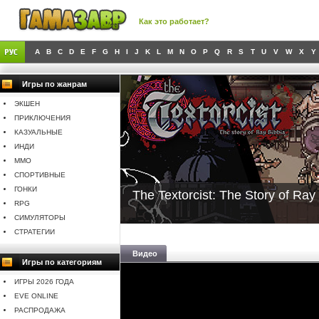
Как это работает?
A
B
C
D
E
F
G
H
I
J
K
L
M
N
O
P
Q
R
S
T
U
V
W
X
Y
Игры по жанрам
ЭКШЕН
ПРИКЛЮЧЕНИЯ
КАЗУАЛЬНЫЕ
ИНДИ
MMO
СПОРТИВНЫЕ
ГОНКИ
The Textorcist: The Story of Ray
RPG
СИМУЛЯТОРЫ
СТРАТЕГИИ
Видео
Игры по категориям
ИГРЫ 2026 ГОДА
EVE ONLINE
РАСПРОДАЖА