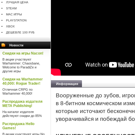
ЛУЧШАЯ ЦЕНА
STEAM
MAC ИГРЫ
PLAYSTATION
XBOX
ДЕШЕВЛЕ 100 РУБ
Новости
Скидки на игры Nacon!
В акции участвуют
Warhammer: Chaosbane,
Welcome to ParadiZe и
другие игры
Скидки на Warhammer
40,000: Rogue Trader!
Информация
Отличная CRPG по
Warhammer 40,000!
Вооруженные до зубов, игрок
Распродажа издателя
в 8-битном космическом изм
META Publishing!
которые источают бесконечн
На каталог издателя
действуют скидки до 85%
уворачивайся и побеждай бо
Распродажа Hello
Games!
В акции участвуют игры No