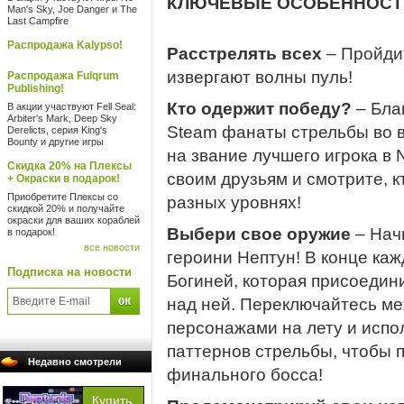
КЛЮЧЕВЫЕ ОСОБЕННОСТ
Man's Sky, Joe Danger и The
Last Campfire
Распродажа Kalypso!
Расстрелять всех
– Пройдит
извергают волны пуль!
Распродажа Fulqrum
Publishing!
Кто одержит победу?
– Бла
В акции участвуют Fell Seal:
Arbiter's Mark, Deep Sky
Steam фанаты стрельбы во в
Derelicts, серия King's
Bounty и другие игры
на звание лучшего игрока в 
Скидка 20% на Плексы
своим друзьям и смотрите, к
+ Окраски в подарок!
Приобретите Плексы со
разных уровнях!
скидкой 20% и получайте
окраски для ваших кораблей
Выбери свое оружие
– Нач
в подарок!
все новости
героини Нептун! В конце каж
Подписка на новости
Богиней, которая присоедин
над ней. Переключайтесь м
персонажами на лету и испо
паттернов стрельбы, чтобы 
Недавно смотрели
финального босса!