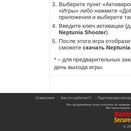
Выберите пункт «Активиров
«Игры» либо нажмите «Доб
приложения и выберите там
Введите ключ активации (
Neptunia Shooter
).
После этого игра отобрази
сможете
скачать Neptunia
* – для предварительных зак
день выхода игры.
О магазине
|
Как это работает?
|
Партнерская прогр
Все продаваемые игры получены по прямым 
Мы гарантируем 
© 2