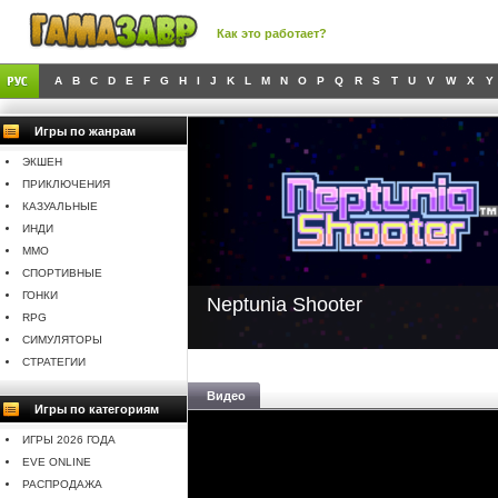
Как это работает?
A
B
C
D
E
F
G
H
I
J
K
L
M
N
O
P
Q
R
S
T
U
V
W
X
Y
Игры по жанрам
ЭКШЕН
ПРИКЛЮЧЕНИЯ
КАЗУАЛЬНЫЕ
ИНДИ
MMO
СПОРТИВНЫЕ
ГОНКИ
Neptunia Shooter
RPG
СИМУЛЯТОРЫ
СТРАТЕГИИ
Видео
Игры по категориям
ИГРЫ 2026 ГОДА
EVE ONLINE
РАСПРОДАЖА