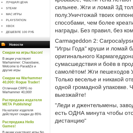
ЛУЧШАЯ ЦЕНА
сильнее. Жги и ломай 3Д то
STEAM
полу.Уничтожай твоих оппо
MAC ИГРЫ
PLAYSTATION
способами, чем более креат
XBOX
награды. Без правил, без 
ДЕШЕВЛЕ 100 РУБ
Carmageddon 2: Carpocalyp
Новости
"Игры Года" круши и ломай б
Скидки на игры Nacon!
оригинального Кармагеддон
В акции участвуют
Warhammer: Chaosbane,
сумасшедствия и боёв в про
Welcome to ParadiZe и
другие игры
самолётом! Жги пешеходов 
Скидки на Warhammer
Только веселье и никакой от
40,000: Rogue Trader!
одной громадной упаковке. Ч
Отличная CRPG по
Warhammer 40,000!
выезжайте!
Распродажа издателя
META Publishing!
"Леди и джентельмены, заво
На каталог издателя
есть ОДНА минута чтобы от
действуют скидки до 85%
дистанцию"
Распродажа Hello
Games!
В акции участвуют игры No