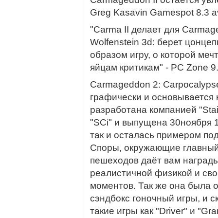
Greg Kasavin Gamespot 8.3 a
"Carma II делает для Carmag
Wolfenstein 3d: берет цонце
образом игру, о которой меч
яйцам критикам" - PC Zone 9
Carmageddon 2: Carpocalyps
графически и основывается 
разработана компанией "Sta
"SCi" и выпущена 30ноября 
так и осталась примером по
Споры, окружающие главный
пешеходов даёт вам награды
реалистичной физикой и сво
моментов. Так же она была 
сэндбокс гоночный игры, и с
такие игры как "Driver" и "Gra