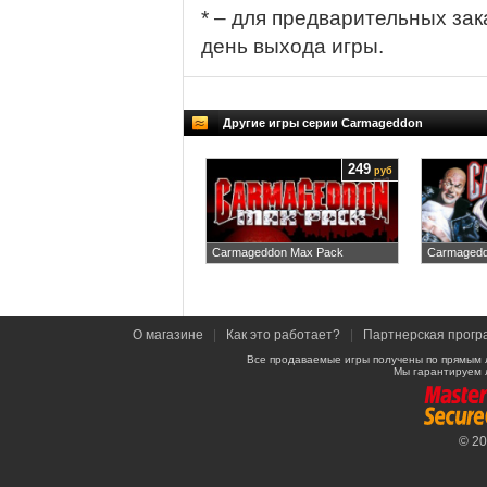
* – для предварительных зак
день выхода игры.
Другие игры серии Carmageddon
249
руб
Carmageddon Max Pack
Carmagedd
О магазине
|
Как это работает?
|
Партнерская прогр
Все продаваемые игры получены по прямым 
Мы гарантируем 
© 2