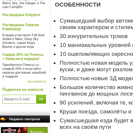
Man's Sky, Joe Danger и The
ОСОБЕННОСТИ
Last Campfire
Распродажа Kalypso!
Сумашедший выбор автомо
Распродажа Fulqrum
своим характером и стиле
Publishing!
30 изнурительных трэков
В акции участвуют Fell Seal:
Arbiter's Mark, Deep Sky
Derelicts, серия King's
10 маниакальных уровней 
Bounty и другие игры
10 ошеломляющих окресно
Скидка 20% на Плексы
+ Окраски в подарок!
Полностью новая модель у
Приобретите Плексы со
куски, и даже могут разлом
скидкой 20% и получайте
окраски для ваших кораблей
в подарок!
Полностью новые 3Д моде
все новости
Большое количество живнос
Подписка на новости
пингвинов до мощных лосе
90 усилений, включая те, к
Круши поезда, самолёты и
Недавно смотрели
Сумасшедшая езда будет ва
всех на своём пути