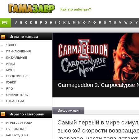
Как это работает?
A
B
C
D
E
F
G
H
I
J
K
L
M
N
O
P
Q
R
S
T
U
V
W
X
Y
Игры по жанрам
ЭКШЕН
ПРИКЛЮЧЕНИЯ
КАЗУАЛЬНЫЕ
ИНДИ
MMO
СПОРТИВНЫЕ
ГОНКИ
Carmageddon 2: Carpocalypse 
RPG
СИМУЛЯТОРЫ
СТРАТЕГИИ
Информация
Игры по категориям
Самый первый в мире симул
ИГРЫ 2026 ГОДА
EVE ONLINE
высокой скорости возвращае
РАСПРОДАЖА
кровавее, части тела летаю