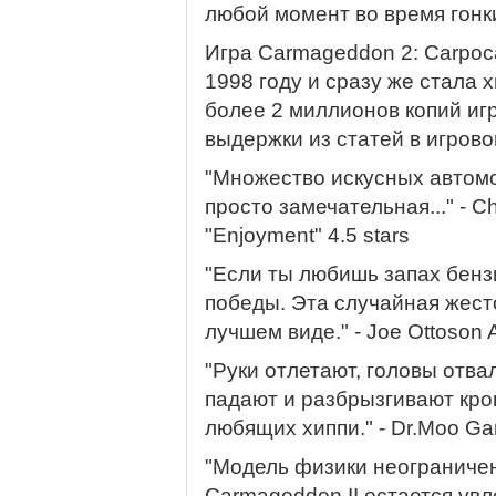
любой момент во время гонк
Игра Carmageddon 2: Carpoc
1998 году и сразу же стала 
более 2 миллионов копий иг
выдержки из статей в игрово
"Множество искусных автомо
просто замечательная..." - Ch
"Enjoyment" 4.5 stars
"Если ты любишь запах бензи
победы. Эта случайная жест
лучшем виде." - Joe Ottoson 
"Руки отлетают, головы отвал
падают и разбрызгивают кров
любящих хиппи." - Dr.Moo G
"Модель физики неограничен
Carmageddon II остается увл