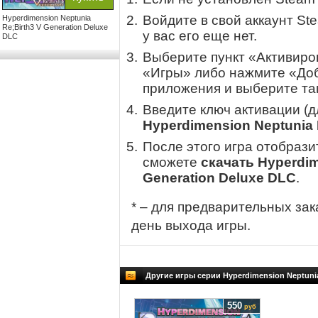
Войдите в свой аккаунт St
Hyperdimension Neptunia
Re;Birth3 V Generation Deluxe
у вас его еще нет.
DLC
Выберите пункт «Активиров
«Игры» либо нажмите «Доб
приложения и выберите там
Введите ключ активации (
Hyperdimension Neptunia 
После этого игра отобрази
сможете
скачать Hyperdim
Generation Deluxe DLC
.
* – для предварительных зак
день выхода игры.
Другие игры серии Hyperdimension Neptunia
550
руб