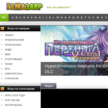
Как это работает?
A
B
C
D
E
F
G
H
I
J
K
L
M
N
O
P
Q
R
S
T
U
V
W
X
Y
Игры по жанрам
ЭКШЕН
ПРИКЛЮЧЕНИЯ
КАЗУАЛЬНЫЕ
ИНДИ
MMO
СПОРТИВНЫЕ
ГОНКИ
Hyperdimension Neptunia Re;Bir
RPG
DLC
СИМУЛЯТОРЫ
СТРАТЕГИИ
Видео
Игры по категориям
ИГРЫ 2026 ГОДА
EVE ONLINE
РАСПРОДАЖА