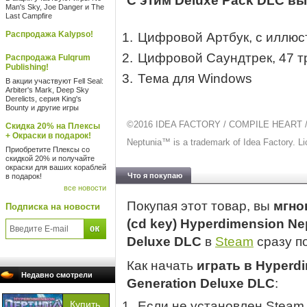
С этим Deluxe Pack DLC в
Man's Sky, Joe Danger и The
Last Campfire
Распродажа Kalypso!
Цифровой Артбук, с иллюс
Цифровой Саундтрек, 47 т
Распродажа Fulqrum
Publishing!
Тема для Windows
В акции участвуют Fell Seal:
Arbiter's Mark, Deep Sky
Derelicts, серия King's
Bounty и другие игры
©2016 IDEA FACTORY / COMPILE HEART / FE
Скидка 20% на Плексы
+ Окраски в подарок!
Neptunia™ is a trademark of Idea Factory. Lic
Приобретите Плексы со
скидкой 20% и получайте
окраски для ваших кораблей
Что я покупаю
в подарок!
все новости
Покупая этот товар, вы
мгно
Подписка на новости
(cd key) Hyperdimension Nep
Deluxe DLC
в
Steam
сразу п
Как начать
играть в Hyperdi
Недавно смотрели
Generation Deluxe DLC
:
Если не установлен Steam