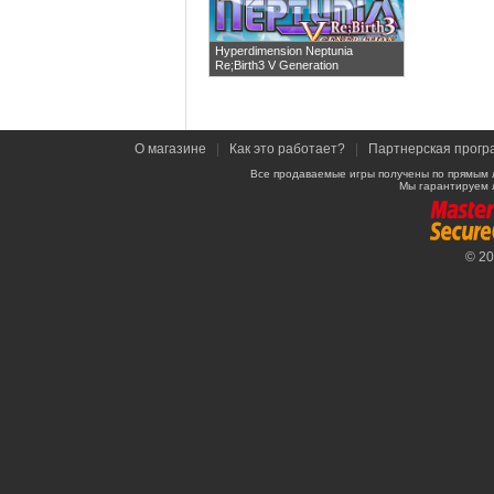
Hyperdimension Neptunia
Re;Birth3 V Generation
О магазине
|
Как это работает?
|
Партнерская прогр
Все продаваемые игры получены по прямым 
Мы гарантируем 
© 2