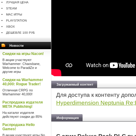
ЛУЧШАЯ ЦЕНА
STEAM
MAC ИГРЫ
PLAYSTATION
XBOX
ДЕШЕВЛЕ 100 РУБ
Новости
Скидки на игры Nacon!
В акции участвуют
Warhammer: Chaosbane,
Welcome to ParadiZe и
другие игры
Скидки на Warhammer
40,000: Rogue Trader!
Загружаемый контент
Отличная CRPG по
Для доступа к контенту допо
Warhammer 40,000!
Hyperdimension Neptunia Re;B
Распродажа издателя
META Publishing!
На каталог издателя
действуют скидки до 85%
Информация
Распродажа Hello
Games!
В акции участвуют игры No