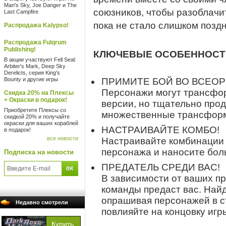
Man's Sky, Joe Danger и The
союзников, чтобы разоблачи
Last Campfire
пока не стало слишком поздн
Распродажа Kalypso!
Распродажа Fulqrum
Publishing!
КЛЮЧЕВЫЕ ОСОБЕННОСТ
В акции участвуют Fell Seal:
Arbiter's Mark, Deep Sky
Derelicts, серия King's
Bounty и другие игры
ПРИМИТЕ БОЙ ВО ВСЕО
Персонажи могут трансфор
Скидка 20% на Плексы
+ Окраски в подарок!
версии, но тщательно про
Приобретите Плексы со
множественные трансформ
скидкой 20% и получайте
окраски для ваших кораблей
НАСТРАИВАЙТЕ КОМБО!
в подарок!
все новости
Настраивайте комбинации 
персонажа и наносите бол
Подписка на новости
ПРЕДАТЕЛЬ СРЕДИ ВАС!
В зависимости от ваших п
команды предаст вас. Най
опрашивая персонажей в с
Недавно смотрели
повлияйте на концовку игр