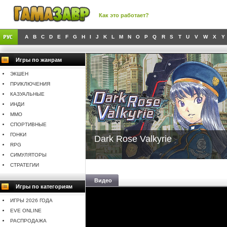
Как это работает?
A
B
C
D
E
F
G
H
I
J
K
L
M
N
O
P
Q
R
S
T
U
V
W
X
Y
Игры по жанрам
ЭКШЕН
ПРИКЛЮЧЕНИЯ
КАЗУАЛЬНЫЕ
ИНДИ
MMO
СПОРТИВНЫЕ
ГОНКИ
Dark Rose Valkyrie
RPG
СИМУЛЯТОРЫ
СТРАТЕГИИ
Видео
Игры по категориям
ИГРЫ 2026 ГОДА
EVE ONLINE
РАСПРОДАЖА