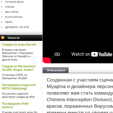
ЛУЧШАЯ ЦЕНА
STEAM
MAC ИГРЫ
PLAYSTATION
XBOX
ДЕШЕВЛЕ 100 РУБ
Новости
Скидки на игры Nacon!
В акции участвуют
Warhammer: Chaosbane,
Welcome to ParadiZe и
другие игры
Скидки на Warhammer
40,000: Rogue Trader!
Информация
Отличная CRPG по
Warhammer 40,000!
Созданная с участием сценар
Распродажа издателя
Miyajima и дизайнера персо
META Publishing!
позволяет вам стать команду
На каталог издателя
действуют скидки до 85%
Chimera Interception Divisio
Распродажа Hello
врагов, пораженных Вирусо
Games!
времени вместе со своими ч
В акции участвуют игры No