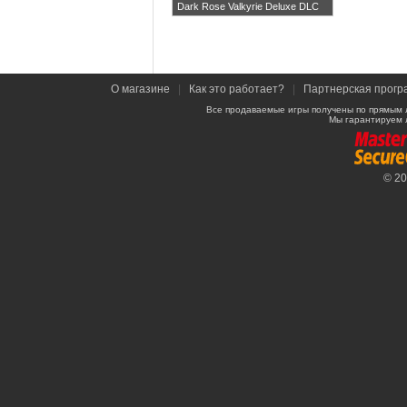
Dark Rose Valkyrie Deluxe DLC
О магазине
|
Как это работает?
|
Партнерская прогр
Все продаваемые игры получены по прямым 
Мы гарантируем 
© 2