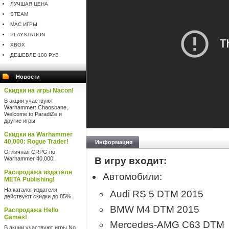
ЛУЧШАЯ ЦЕНА
STEAM
MAC ИГРЫ
PLAYSTATION
XBOX
ДЕШЕВЛЕ 100 РУБ
Новости
Скидки на игры Nacon!
В акции участвуют
Warhammer: Chaosbane,
Welcome to ParadiZe и
другие игры
Скидки на Warhammer
40,000: Rogue Trader!
Информация
Отличная CRPG по
Warhammer 40,000!
В игру входит:
Распродажа издателя
Автомобили:
META Publishing!
На каталог издателя
Audi RS 5 DTM 2015
действуют скидки до 85%
BMW M4 DTM 2015
Распродажа Hello
Games!
Mercedes-AMG C63 DTM
В акции участвуют игры No