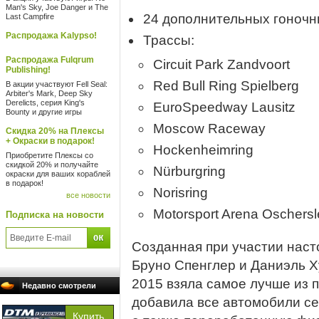
Man's Sky, Joe Danger и The
24 дополнительных гоночн
Last Campfire
Распродажа Kalypso!
Трассы:
Распродажа Fulqrum
Circuit Park Zandvoort
Publishing!
Red Bull Ring Spielberg
В акции участвуют Fell Seal:
Arbiter's Mark, Deep Sky
Derelicts, серия King's
EuroSpeedway Lausitz
Bounty и другие игры
Moscow Raceway
Скидка 20% на Плексы
+ Окраски в подарок!
Hockenheimring
Приобретите Плексы со
скидкой 20% и получайте
Nürburgring
окраски для ваших кораблей
в подарок!
Norisring
все новости
Motorsport Arena Oschers
Подписка на новости
Созданная при участии наст
Бруно Спенглер и Даниэль Х
2015 взяла самое лучше из 
Недавно смотрели
добавила все автомобили се