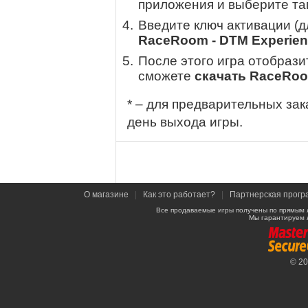
приложения и выберите там
Введите ключ активации (
RaceRoom - DTM Experien
После этого игра отобрази
сможете
скачать RaceRoo
* – для предварительных зак
день выхода игры.
О магазине
|
Как это работает?
|
Партнерская прогр
Все продаваемые игры получены по прямым 
Мы гарантируем 
© 2