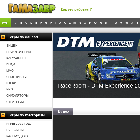
Как это работает?
A
B
C
D
E
F
G
H
I
J
K
L
M
N
O
P
Q
R
S
T
U
V
W
X
Y
Игры по жанрам
ЭКШЕН
ПРИКЛЮЧЕНИЯ
КАЗУАЛЬНЫЕ
ИНДИ
MMO
СПОРТИВНЫЕ
ГОНКИ
RaceRoom - DTM Experience 2
RPG
СИМУЛЯТОРЫ
СТРАТЕГИИ
Видео
Игры по категориям
ИГРЫ 2026 ГОДА
EVE ONLINE
РАСПРОДАЖА