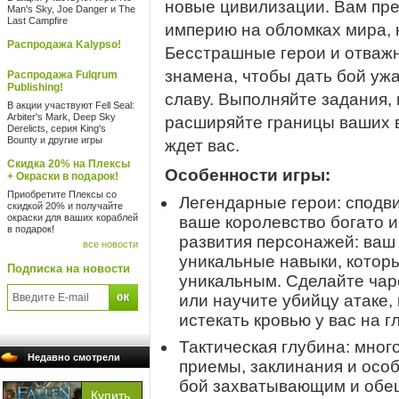
новые цивилизации. Вам пр
Man's Sky, Joe Danger и The
Last Campfire
империю на обломках мира, 
Распродажа Kalypso!
Бесстрашные герои и отваж
знамена, чтобы дать бой уж
Распродажа Fulqrum
Publishing!
славу. Выполняйте задания,
В акции участвуют Fell Seal:
Arbiter's Mark, Deep Sky
расширяйте границы ваших в
Derelicts, серия King's
Bounty и другие игры
ждет вас.
Скидка 20% на Плексы
Особенности игры:
+ Окраски в подарок!
Приобретите Плексы со
Легендарные герои: сподви
скидкой 20% и получайте
окраски для ваших кораблей
ваше королевство богато 
в подарок!
развития персонажей: ваш
все новости
уникальные навыки, котор
Подписка на новости
уникальным. Сделайте ча
или научите убийцу атаке,
истекать кровью у вас на г
Тактическая глубина: мно
Недавно смотрели
приемы, заклинания и осо
бой захватывающим и обе