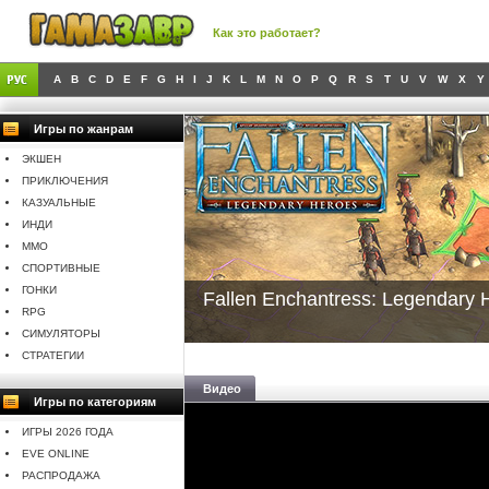
Как это работает?
A
B
C
D
E
F
G
H
I
J
K
L
M
N
O
P
Q
R
S
T
U
V
W
X
Y
Игры по жанрам
ЭКШЕН
ПРИКЛЮЧЕНИЯ
КАЗУАЛЬНЫЕ
ИНДИ
MMO
СПОРТИВНЫЕ
ГОНКИ
Fallen Enchantress: Legendary 
RPG
СИМУЛЯТОРЫ
СТРАТЕГИИ
Видео
Игры по категориям
ИГРЫ 2026 ГОДА
EVE ONLINE
РАСПРОДАЖА