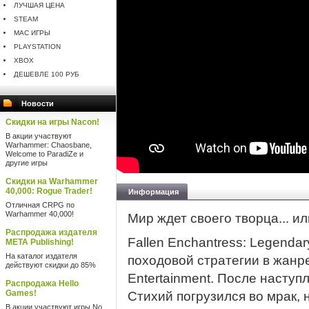
ЛУЧШАЯ ЦЕНА
STEAM
MAC ИГРЫ
PLAYSTATION
XBOX
ДЕШЕВЛЕ 100 РУБ
Новости
Скидки на игры Nacon!
В акции участвуют
Warhammer: Chaosbane,
Welcome to ParadiZe и
другие игры
Скидки на Warhammer
40,000: Rogue Trader!
Информация
Отличная CRPG по
Warhammer 40,000!
Мир ждет своего творца... и
Распродажа издателя
Fallen Enchantress: Legenda
META Publishing!
На каталог издателя
походовой стратегии в жанре
действуют скидки до 85%
Entertainment. После насту
Распродажа Hello
Games!
Стихий погрузился во мрак, 
В акции участвуют игры No