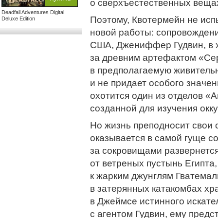
о сверхъестественных вещах
Deadfall Adventures Digital
Поэтому, Квотермейн не исп
Deluxe Edition
новой работы: сопровождени
США, Джениффер Гудвин, в х
за древним артефактом «Се
в предполагаемую живительн
и не придает особого значен
охотится один из отделов «
созданной для изучения окк
Но жизнь преподносит свои 
оказывается в самой гуще с
за сокровищами развернетс
от ветреных пустынь Египта
к жарким джунглям Гватемал
в затерянных катакомбах хр
в Джеймсе истинного искате
с агентом Гудвин, ему предс