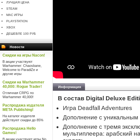
ЛУЧШАЯ ЦЕНА
STEAM
MAC ИГРЫ
PLAYSTATION
XBOX
ДЕШЕВЛЕ 100 РУБ
Новости
Скидки на игры Nacon!
В акции участвуют
Warhammer: Chaosbane,
Welcome to ParadiZe и
другие игры
Скидки на Warhammer
40,000: Rogue Trader!
Информация
Отличная CRPG по
Warhammer 40,000!
В состав Digital Deluxe Edit
Распродажа издателя
Игра Deadfall Adventures
META Publishing!
На каталог издателя
Дополнение с уникальным
действуют скидки до 85%
Дополнение с тремя экскл
Распродажа Hello
мультиплеера: арабский на
Games!
В акции участвуют игры No