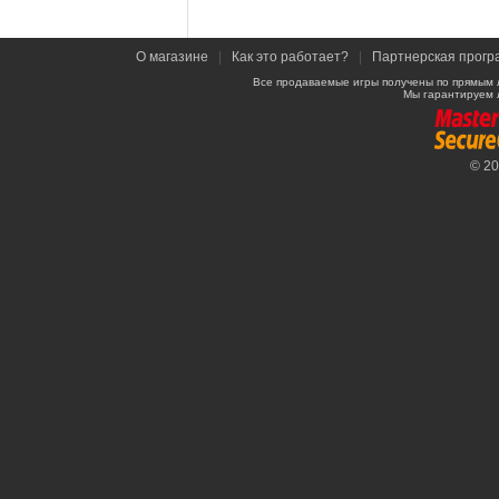
О магазине
|
Как это работает?
|
Партнерская прогр
Все продаваемые игры получены по прямым 
Мы гарантируем 
© 2