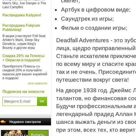
скелет;
Man's Sky, Joe Danger и The
Last Campfire
Артбук в цифровом виде;
Распродажа Kalypso!
Саундтрек из игры;
Распродажа Fulqrum
Фильм о создании игры;
Publishing!
В акции участвуют Fell Seal:
Deadfall Adventures - это з
Arbiter's Mark, Deep Sky
Derelicts, серия King's
лица, щедро приправленный
Bounty и другие игры
Станьте искателем приключе
Скидка 20% на Плексы
+ Окраски в подарок!
по всему миру и спасите крас
Приобретите Плексы со
скидкой 20% и получайте
так и не очень. Присоединит
окраски для ваших кораблей
в подарок!
путешествии вокруг света!
все новости
На дворе 1938 год. Джеймс 
Подписка на новости
талантов, но финансовая сос
Будучи профессиональным ав
легендарный прадед Аллан 
шанса выжать деньги из сво
Недавно смотрели
при этом, всех тех, кто вери