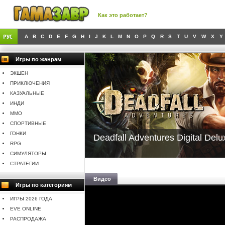
Как это работает?
A
B
C
D
E
F
G
H
I
J
K
L
M
N
O
P
Q
R
S
T
U
V
W
X
Y
Игры по жанрам
ЭКШЕН
ПРИКЛЮЧЕНИЯ
КАЗУАЛЬНЫЕ
ИНДИ
MMO
СПОРТИВНЫЕ
ГОНКИ
Deadfall Adventures Digital Delu
RPG
СИМУЛЯТОРЫ
СТРАТЕГИИ
Видео
Игры по категориям
ИГРЫ 2026 ГОДА
EVE ONLINE
РАСПРОДАЖА