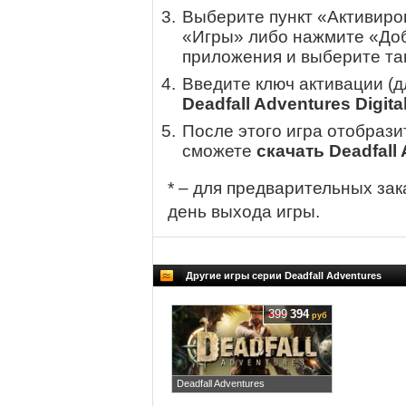
Выберите пункт «Активиров
«Игры» либо нажмите «Доб
приложения и выберите там
Введите ключ активации (
Deadfall Adventures Digita
После этого игра отобрази
сможете
скачать Deadfall 
* – для предварительных зак
день выхода игры.
Другие игры серии Deadfall Adventures
399
394
руб
Deadfall Adventures