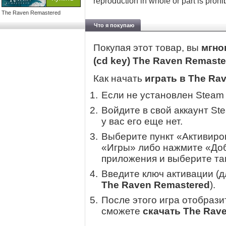
reproduction in whole or part is prohi
The Raven Remastered
Что я покупаю
Покупая этот товар, вы
мгно
(cd key) The Raven Remast
Как начать
играть в The Ra
Если не установлен Steam
Войдите в свой аккаунт St
у вас его еще нет.
Выберите пункт «Активиров
«Игры» либо нажмите «Доб
приложения и выберите там
Введите ключ активации (
The Raven Remastered
).
После этого игра отобрази
сможете
скачать The Rav