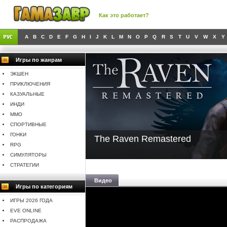
Как это работает?
A
B
C
D
E
F
G
H
I
J
K
L
M
N
O
P
Q
R
S
T
U
V
W
X
Y
Игры по жанрам
ЭКШЕН
ПРИКЛЮЧЕНИЯ
КАЗУАЛЬНЫЕ
ИНДИ
MMO
СПОРТИВНЫЕ
ГОНКИ
The Raven Remastered
RPG
СИМУЛЯТОРЫ
СТРАТЕГИИ
Видео
Игры по категориям
ИГРЫ 2026 ГОДА
EVE ONLINE
РАСПРОДАЖА