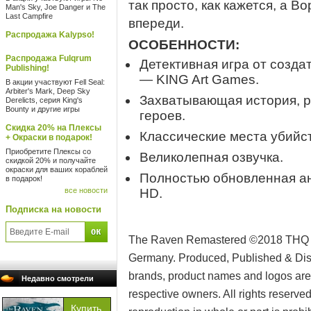
так просто, как кажется, а В
Man's Sky, Joe Danger и The
Last Campfire
впереди.
Распродажа Kalypso!
ОСОБЕННОСТИ:
Распродажа Fulqrum
Детективная игра от созд
Publishing!
— KING Art Games.
В акции участвуют Fell Seal:
Arbiter's Mark, Deep Sky
Захватывающая история, р
Derelicts, серия King's
Bounty и другие игры
героев.
Скидка 20% на Плексы
Классические места убийст
+ Окраски в подарок!
Приобретите Плексы со
Великолепная озвучка.
скидкой 20% и получайте
окраски для ваших кораблей
Полностью обновленная ан
в подарок!
все новости
HD.
Подписка на новости
The Raven Remastered ©2018 THQ N
Germany. Produced, Published & Dist
brands, product names and logos are 
Недавно смотрели
respective owners. All rights reserve