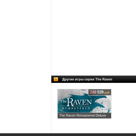
Другие игры серии The Raven
749
539
руб
The Raven Remastered Deluxe