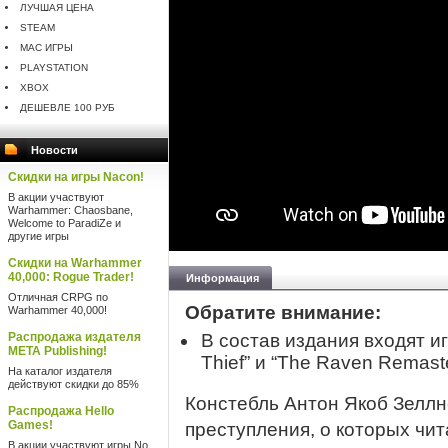
ЛУЧШАЯ ЦЕНА
STEAM
MAC ИГРЫ
PLAYSTATION
XBOX
ДЕШЕВЛЕ 100 РУБ
Новости
Скидки на игры Nacon!
В акции участвуют
Warhammer: Chaosbane,
Welcome to ParadiZe и
другие игры
Скидки на Warhammer
40,000: Rogue Trader!
Информация
Отличная CRPG по
Обратите внимание:
Warhammer 40,000!
Распродажа издателя
В состав издания входят иг
META Publishing!
Thief” и “The Raven Remast
На каталог издателя
действуют скидки до 85%
Констебль Антон Якоб Зеллн
Распродажа Hello
Games!
преступления, о которых чит
В акции участвуют игры No