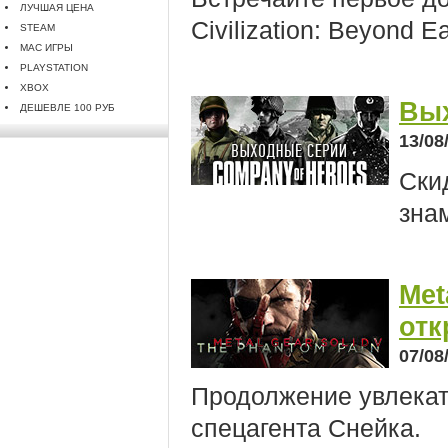
ЛУЧШАЯ ЦЕНА
Civilization: Beyond Ea
STEAM
MAC ИГРЫ
PLAYSTATION
XBOX
Вых
ДЕШЕВЛЕ 100 РУБ
13/08
Ски
зна
Met
отк
07/08
Продолжение увлекат
спецагента Снейка.