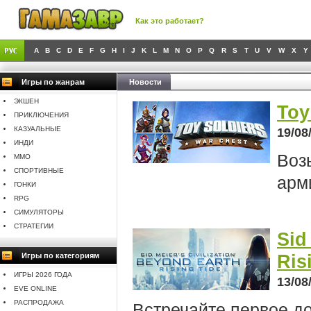
Как это работает?
A
B
C
D
E
F
G
H
I
J
K
L
M
N
O
P
Q
R
S
T
U
V
W
X
Y
Игры по жанрам
Новости
ЭКШЕН
Toy
ПРИКЛЮЧЕНИЯ
КАЗУАЛЬНЫЕ
19/08
ИНДИ
Воз
MMO
СПОРТИВНЫЕ
арм
ГОНКИ
RPG
СИМУЛЯТОРЫ
СТРАТЕГИИ
Sid
Ris
Игры по категориям
ИГРЫ 2026 ГОДА
13/08
EVE ONLINE
РАСПРОДАЖА
Встречайте первое до