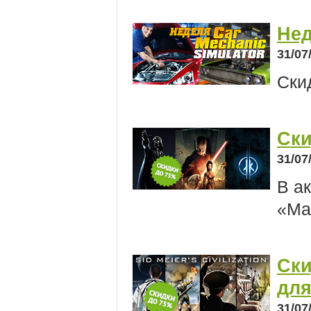
Нед
31/07
Ски
Ски
31/07
В а
«Ма
Ски
для
31/07