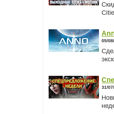
Ски
Citi
Ann
05/08
Сде
экс
Спе
31/07
Нов
нед