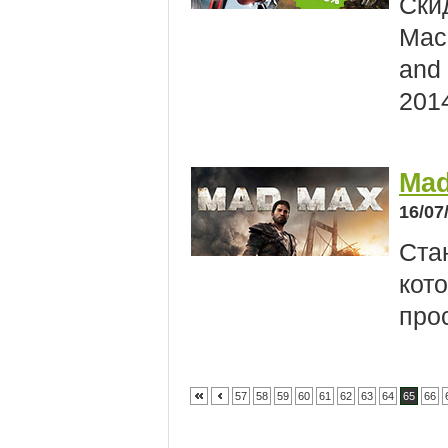
Скид
Mach
and
201
Mad
16/07
Ста
кот
про
57
58
59
60
61
62
63
64
65
66