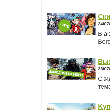
Ски
24/07
В ак
Bord
Вых
23/07
Ски
тем
Kyn