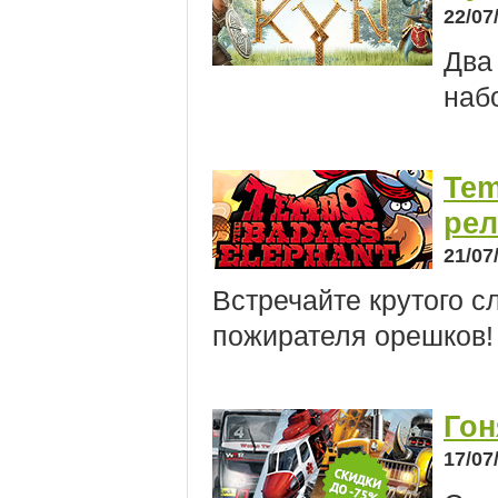
22/07
Два
наб
Tem
рел
21/07
Встречайте крутого с
пожирателя орешков!
Гон
17/07