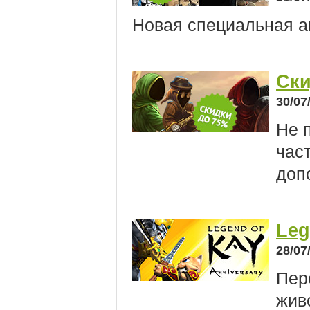
Новая специальная а
Ски
30/07
Не 
час
доп
Leg
28/07
Пер
жив