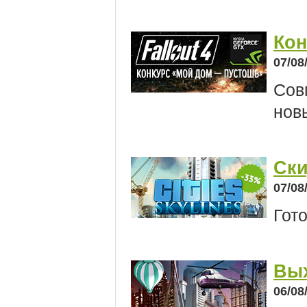
Кон
07/08
Сов
нов
Ски
07/08
Гот
Вых
06/08