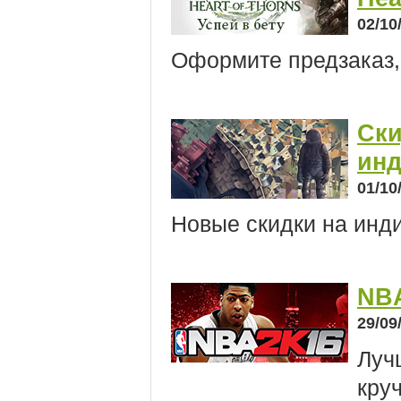
02/10
Оформите предзаказ, 
Ски
инд
01/10
Новые скидки на инди
NBA
29/09
Луч
круч