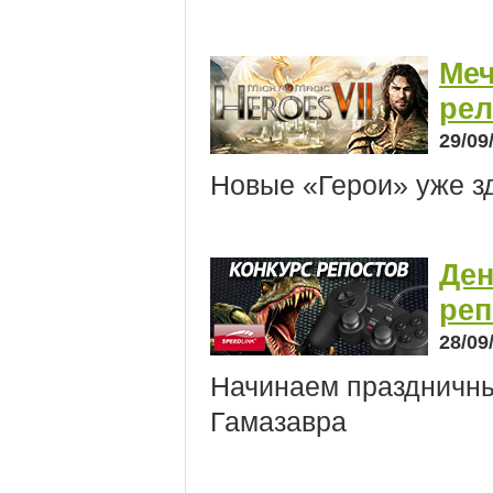
Меч
рел
29/09
Новые «Герои» уже зд
Ден
реп
28/09
Начинаем праздничные
Гамазавра