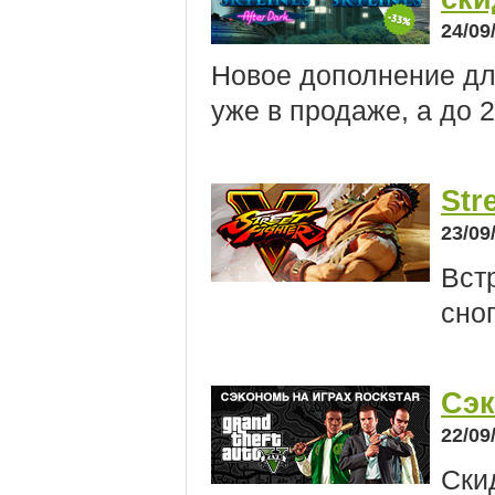
24/09
Новое дополнение дл
уже в продаже, а до 
Str
23/09
Вст
сно
Сэк
22/09
Скид