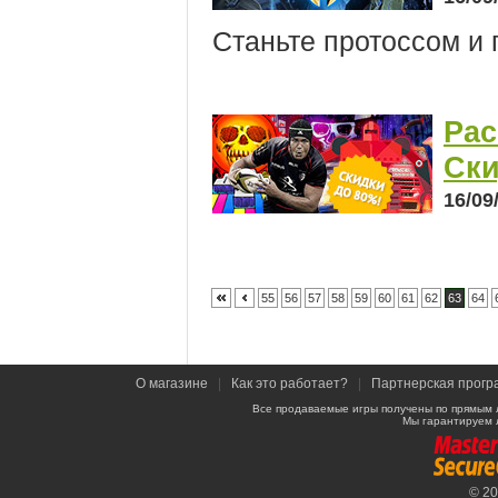
Станьте протоссом и 
Рас
Ски
16/09
55
56
57
58
59
60
61
62
63
64
О магазине
|
Как это работает?
|
Партнерская прогр
Все продаваемые игры получены по прямым 
Мы гарантируем 
© 2