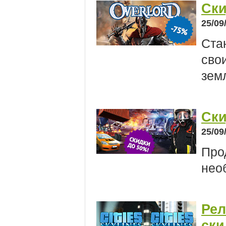
Ски
25/09
Ста
сво
зем
Ски
25/09
Про
нео
Рел
ски