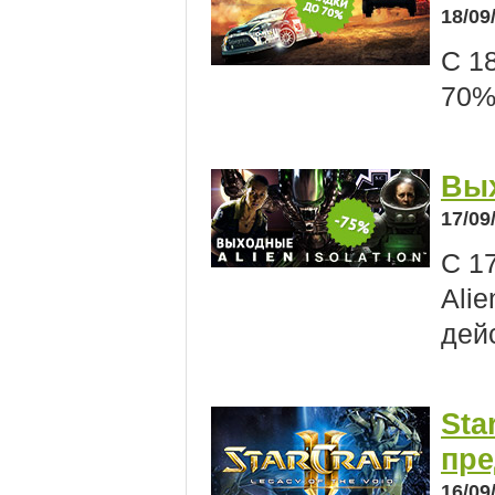
18/09
С 1
70% 
Вых
17/09
С 1
Alie
дей
Sta
пре
16/09