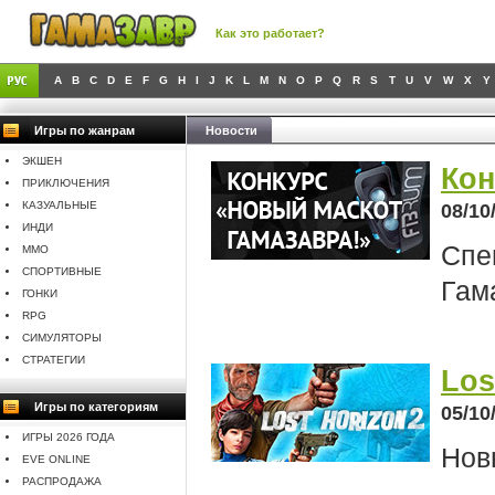
Как это работает?
A
B
C
D
E
F
G
H
I
J
K
L
M
N
O
P
Q
R
S
T
U
V
W
X
Y
Игры по жанрам
Новости
ЭКШЕН
Кон
ПРИКЛЮЧЕНИЯ
КАЗУАЛЬНЫЕ
08/10
ИНДИ
Спе
MMO
СПОРТИВНЫЕ
Гам
ГОНКИ
RPG
СИМУЛЯТОРЫ
СТРАТЕГИИ
Los
Игры по категориям
05/10
ИГРЫ 2026 ГОДА
Нов
EVE ONLINE
РАСПРОДАЖА