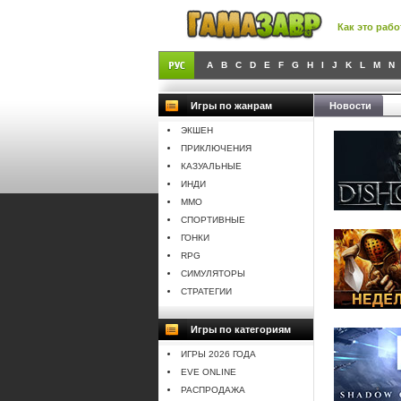
Как это рабо
A
B
C
D
E
F
G
H
I
J
K
L
M
N
Игры по жанрам
Новости
ЭКШЕН
ПРИКЛЮЧЕНИЯ
КАЗУАЛЬНЫЕ
ИНДИ
MMO
СПОРТИВНЫЕ
ГОНКИ
RPG
СИМУЛЯТОРЫ
СТРАТЕГИИ
Игры по категориям
ИГРЫ 2026 ГОДА
EVE ONLINE
РАСПРОДАЖА