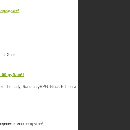
 продаже!
etal Gear
т 50 рублей!
, The Lady, SanctuaryRPG: Black Edition и
ждения и многое другое!