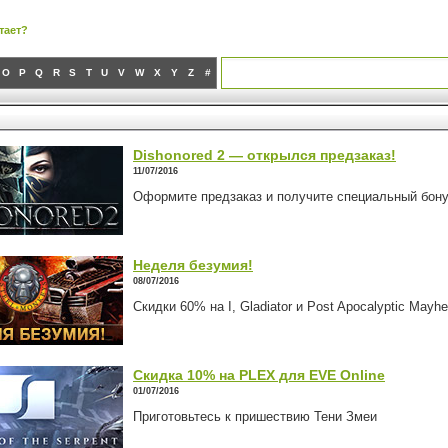
тает?
O
P
Q
R
S
T
U
V
W
X
Y
Z
#
Dishonored 2 — открылся предзаказ!
11/07/2016
Оформите предзаказ и получите специальный бонус —
Неделя безумия!
08/07/2016
Скидки 60% на I, Gladiator и Post Apocalyptic Mayh
Скидка 10% на PLEX для EVE Online
01/07/2016
Приготовьтесь к пришествию Тени Змеи