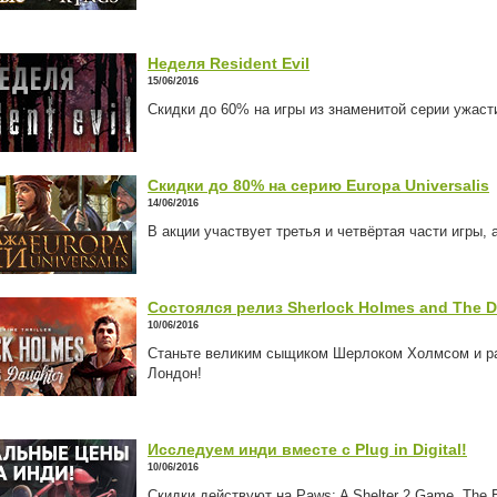
Неделя Resident Evil
15/06/2016
Скидки до 60% на игры из знаменитой серии ужаст
Скидки до 80% на серию Europa Universalis
14/06/2016
В акции участвует третья и четвёртая части игры,
Состоялся релиз Sherlock Holmes and The De
10/06/2016
Станьте великим сыщиком Шерлоком Холмсом и рас
Лондон!
Исследуем инди вместе с Plug in Digital!
10/06/2016
Скидки действуют на Paws: A Shelter 2 Game, The 