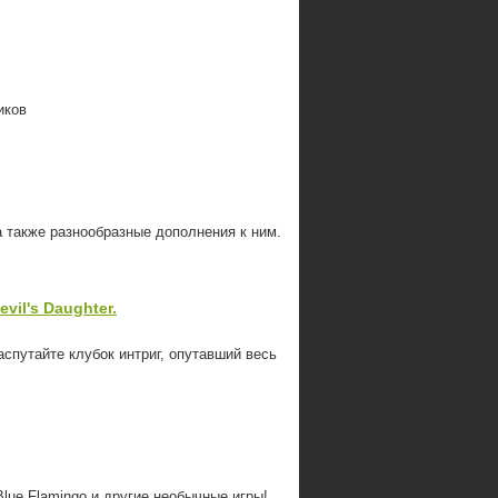
иков
 а также разнообразные дополнения к ним.
vil's Daughter.
путайте клубок интриг, опутавший весь
Blue Flamingo и другие необычные игры!