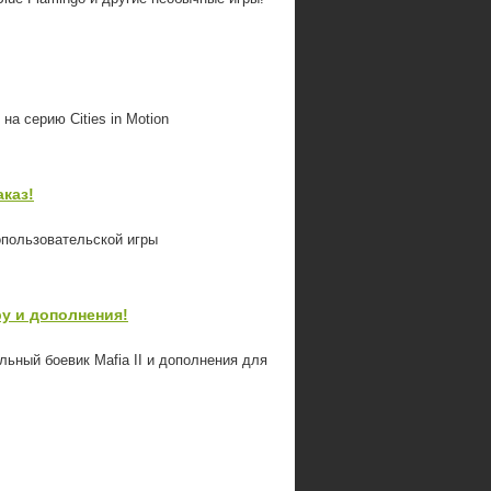
на серию Cities in Motion
аказ!
опользовательской игры
ру и дополнения!
льный боевик Mafia II и дополнения для