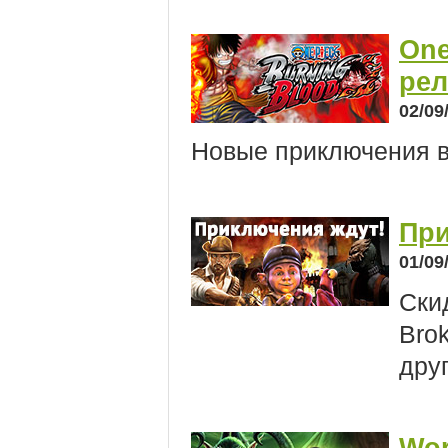
One
рел
02/09
Новые приключения в
При
01/09
Скид
Brok
дру
Wor