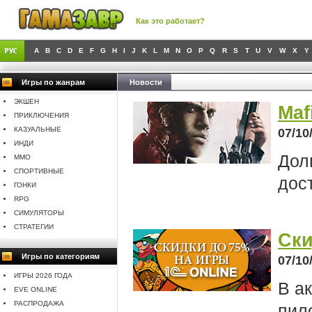
Как это работает?
A
B
C
D
E
F
G
H
I
J
K
L
M
N
O
P
Q
R
S
T
U
V
W
X
Y
Игры по жанрам
Новости
ЭКШЕН
Maf
ПРИКЛЮЧЕНИЯ
КАЗУАЛЬНЫЕ
07/10
ИНДИ
Дол
MMO
СПОРТИВНЫЕ
дос
ГОНКИ
RPG
СИМУЛЯТОРЫ
СТРАТЕГИИ
Ски
Игры по категориям
07/10
ИГРЫ 2026 ГОДА
В а
EVE ONLINE
РАСПРОДАЖА
пило