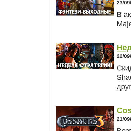
23/09
В а
Maje
Нед
22/09
Скид
Sha
дру
Cos
21/09
Воз