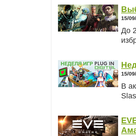
Выб
15/09
До 
изб
Нед
15/09
В а
Slas
EVE
Ама