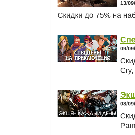
13/09
Скидки до 75% на на
Спе
09/09
Ски
Cry,
Экш
08/09
Ски
Pain