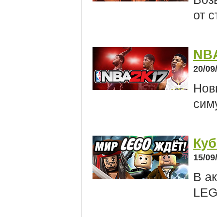
от 
NBA
20/09
Нов
сим
Куб
15/09
В а
LEGO