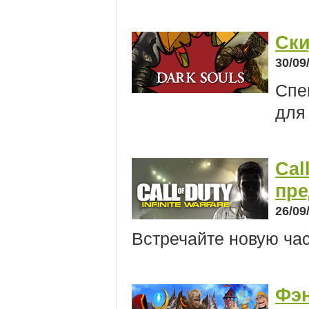
Ски
30/09
Спе
для
Cal
пре
26/09
Встречайте новую час
Фэн