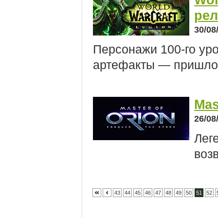
рел
30/08
Персонажи 100-го ур
артефакты — пришло 
Mas
26/08
Лег
воз
43
44
45
46
47
48
49
50
51
52