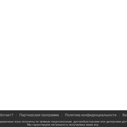
аботает?
|
Партнерская программа
|
Политика конфиденциальности
|
Ва
даваемые игры получены по прямым лицензионным, дистрибьюторским или дилерским дог
Мы гарантируем легальность получаемых вами игр.