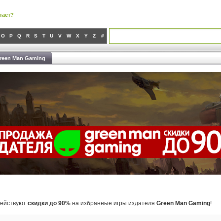
тает?
O
P
Q
R
S
T
U
V
W
X
Y
Z
#
reen Man Gaming
действуют
скидки до 90%
на избранные игры издателя
Green Man Gaming
!