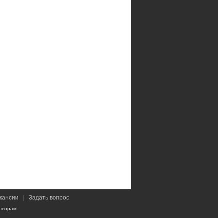
кансии
|
Задать вопрос
оворам.