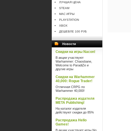
ЛУЧШАЯ ЦЕНА
STEAM
MAC ИГРЫ
PLAYSTATION
XBOX
ДЕШЕВЛЕ 100 РУБ
Новости
Скидки на игры Nacon!
В акции участвуют
Warhammer: Chaosbane,
Welcome to ParadiZe и
другие игры
Скидки на Warhammer
40,000: Rogue Trader!
Отличная CRPG по
Warhammer 40,000!
Распродажа издателя
META Publishing!
На каталог издателя
действуют скидки до 85%
Распродажа Hello
Games!
В акции участвуют игры No