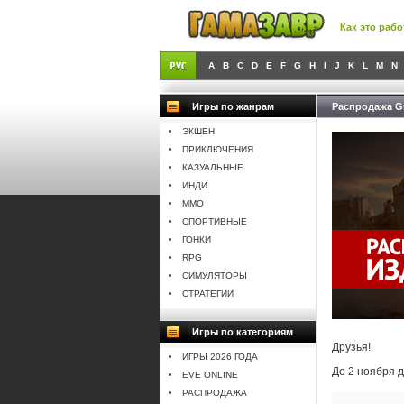
Как это рабо
A
B
C
D
E
F
G
H
I
J
K
L
M
N
Игры по жанрам
Распродажа G
ЭКШЕН
ПРИКЛЮЧЕНИЯ
КАЗУАЛЬНЫЕ
ИНДИ
MMO
СПОРТИВНЫЕ
ГОНКИ
RPG
СИМУЛЯТОРЫ
СТРАТЕГИИ
Игры по категориям
Друзья!
ИГРЫ 2026 ГОДА
До 2 ноября 
EVE ONLINE
РАСПРОДАЖА