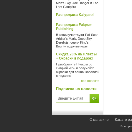
Man's Sky, Joe Danger и The
Last Campfire
Распродажа Kalypso!
Распродажа Fulqrum
Publishing!
В акции участвуют Fell Seal:
Arbiter's Mark, Deep Sky
Derelicts, серия King's
Bounty и другие игры
Скидка 20% на Плексы
+ Окраски в подарок!
Приобретите Плексы со
скидкой 20% и получайте
окраски для ваших кораблей
в подарок!
все новости
Подписка на новости
О магазине
|
Как это р
Все про