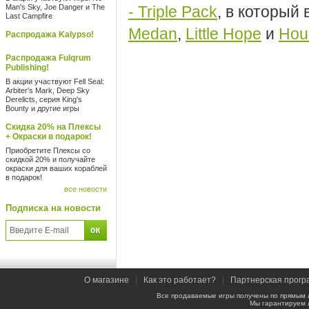
Man's Sky, Joe Danger и The
- Triple Pack
, в который
Last Campfire
Medan
,
Little Hope
и
Hou
Распродажа Kalypso!
Распродажа Fulqrum
Publishing!
В акции участвуют Fell Seal:
Arbiter's Mark, Deep Sky
Derelicts, серия King's
Bounty и другие игры
Скидка 20% на Плексы
+ Окраски в подарок!
Приобретите Плексы со
скидкой 20% и получайте
окраски для ваших кораблей
в подарок!
все новости
Подписка на новости
О магазине
|
Как это работает?
|
Партнерская прогр
Все продаваемые игры получены по прямым 
Мы гарантируем 