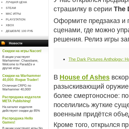
ЛУЧШАЯ ЦЕНА
страшилку в серии
The 
STEAM
MAC ИГРЫ
Оформите предзаказ и п
PLAYSTATION
XBOX
сценами, где можно уп
ДЕШЕВЛЕ 100 РУБ
решения. Релиз игры за
Новости
Скидки на игры Nacon!
В акции участвуют
The Dark Pictures Anthology: H
Warhammer: Chaosbane,
Welcome to ParadiZe и
другие игры
В
House of Ashes
вскор
Скидки на Warhammer
40,000: Rogue Trader!
разыскивающий оружие 
Отличная CRPG по
Warhammer 40,000!
более смертоносное: п
Распродажа издателя
META Publishing!
поселились жуткие суще
На каталог издателя
действуют скидки до 85%
военным придётся объед
Распродажа Hello
Games!
Кроме того, открылся п
В акции участвуют игры No