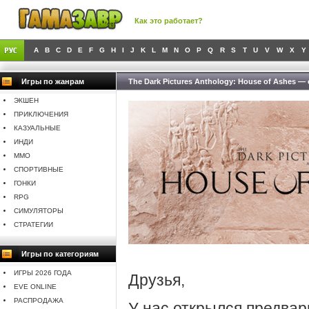
Как это работает?
A
B
C
D
E
F
G
H
I
J
K
L
M
N
O
P
Q
R
S
T
U
V
W
X
Y
Игры по жанрам
The Dark Pictures Anthology: House of Ashes —
ЭКШЕН
ПРИКЛЮЧЕНИЯ
КАЗУАЛЬНЫЕ
ИНДИ
MMO
СПОРТИВНЫЕ
ГОНКИ
RPG
СИМУЛЯТОРЫ
СТРАТЕГИИ
Игры по категориям
ИГРЫ 2026 ГОДА
Друзья,
EVE ONLINE
РАСПРОДАЖА
У нас открылся предва