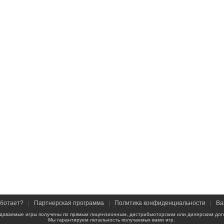
аботает?
|
Партнерская программа
|
Политика конфиденциальности
|
Ва
даваемые игры получены по прямым лицензионным, дистрибьюторским или дилерским дог
Мы гарантируем легальность получаемых вами игр.