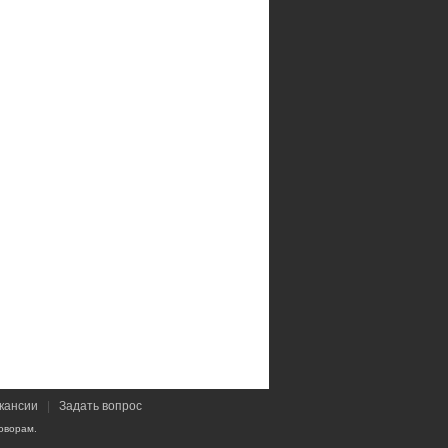
кансии
|
Задать вопрос
оворам.