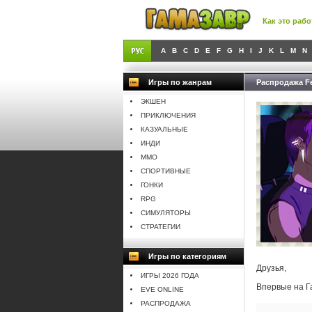
Как это рабо
A
B
C
D
E
F
G
H
I
J
K
L
M
N
Игры по жанрам
Распродажа Fel
ЭКШЕН
ПРИКЛЮЧЕНИЯ
КАЗУАЛЬНЫЕ
ИНДИ
MMO
СПОРТИВНЫЕ
ГОНКИ
RPG
СИМУЛЯТОРЫ
СТРАТЕГИИ
Игры по категориям
Друзья,
ИГРЫ 2026 ГОДА
Впервые на 
EVE ONLINE
РАСПРОДАЖА