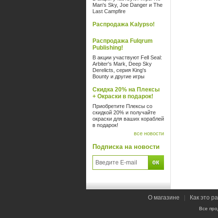
Man's Sky, Joe Danger и The
Last Campfire
Распродажа Kalypso!
Распродажа Fulqrum
Publishing!
В акции участвуют Fell Seal:
Arbiter's Mark, Deep Sky
Derelicts, серия King's
Bounty и другие игры
Скидка 20% на Плексы
+ Окраски в подарок!
Приобретите Плексы со
скидкой 20% и получайте
окраски для ваших кораблей
в подарок!
все новости
Подписка на новости
О магазине
|
Как это р
Все про