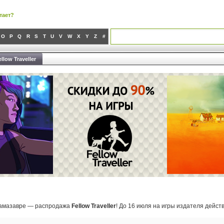
тает?
O
P
Q
R
S
T
U
V
W
X
Y
Z
#
low Traveller
Гамазавре — распродажа
Fellow Traveller
! До 16 июля на игры издателя дейс