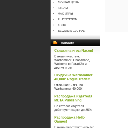
ЛУЧШАЯ ЦЕНА
STEAM
MAC ИГРЫ
PLAYSTATION
XBOX
ДЕШЕВЛЕ 100 РУБ
Новости
Скидки на игры Nacon!
В акции участвуют
Warhammer: Chaosbane,
Welcome to ParadiZe и
другие игры
Скидки на Warhammer
40,000: Rogue Trader!
Отличная CRPG по
Warhammer 40,000!
Распродажа издателя
META Publishing!
На каталог издателя
действуют скидки до 85%
Распродажа Hello
Games!
В акции участвуют игры No