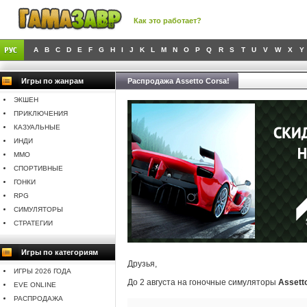
Как это работает?
A
B
C
D
E
F
G
H
I
J
K
L
M
N
O
P
Q
R
S
T
U
V
W
X
Y
Игры по жанрам
Распродажа Assetto Corsa!
ЭКШЕН
ПРИКЛЮЧЕНИЯ
КАЗУАЛЬНЫЕ
ИНДИ
MMO
СПОРТИВНЫЕ
ГОНКИ
RPG
СИМУЛЯТОРЫ
СТРАТЕГИИ
Игры по категориям
Друзья,
ИГРЫ 2026 ГОДА
До 2 августа на гоночные симуляторы
Assett
EVE ONLINE
РАСПРОДАЖА