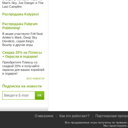
Man's Sky, Joe Danger и The
Last Campfire
Распродажа Kalypso!
Распродажа Fulqrum
Publishing!
В акции участвуют Fell Seal:
Arbiter's Mark, Deep Sky
Derelicts, серия King's
Bounty и другие игры
Скидка 20% на Плексы
+ Окраски в подарок!
Приобретите Плексы со
скидкой 20% и получайте
окраски для ваших кораблей
в подарок!
все новости
Подписка на новости
О магазине
|
Как это работает?
|
Партнерская прогр
Все продаваемые игры получены по прямым 
Мы гарантируем 