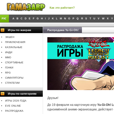
Как это работает?
A
B
C
D
E
F
G
H
I
J
K
L
M
N
O
P
Q
R
S
T
U
V
W
X
Y
Игры по жанрам
Распродажа Yu-Gi-Oh!
ЭКШЕН
ПРИКЛЮЧЕНИЯ
КАЗУАЛЬНЫЕ
ИНДИ
MMO
СПОРТИВНЫЕ
ГОНКИ
RPG
СИМУЛЯТОРЫ
СТРАТЕГИИ
Игры по категориям
Друзья!
ИГРЫ 2026 ГОДА
До 19 февраля на карточную игру
Yu-Gi-Oh! L
EVE ONLINE
одноимённой аниме-экранизации, действует
РАСПРОДАЖА