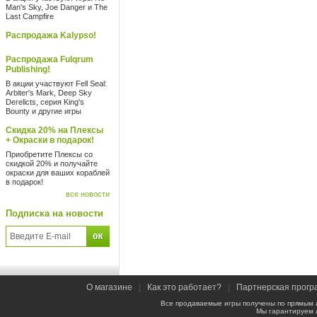
Man's Sky, Joe Danger и The
Last Campfire
Распродажа Kalypso!
Распродажа Fulqrum
Publishing!
В акции участвуют Fell Seal:
Arbiter's Mark, Deep Sky
Derelicts, серия King's
Bounty и другие игры
Скидка 20% на Плексы
+ Окраски в подарок!
Приобретите Плексы со
скидкой 20% и получайте
окраски для ваших кораблей
в подарок!
все новости
Подписка на новости
О магазине
|
Как это работает?
|
Партнерская прогр
Все продаваемые игры получены по прямым 
Мы гарантируем 