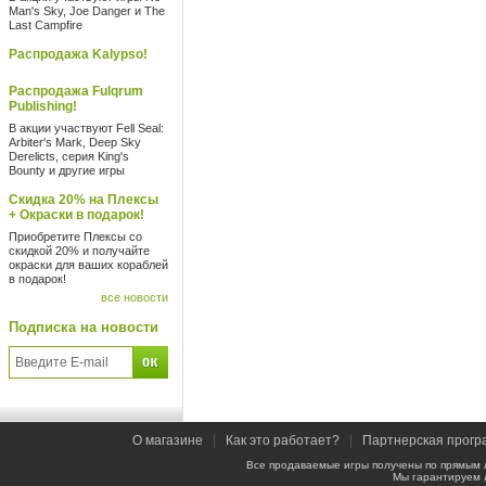
Man's Sky, Joe Danger и The
Last Campfire
Распродажа Kalypso!
Распродажа Fulqrum
Publishing!
В акции участвуют Fell Seal:
Arbiter's Mark, Deep Sky
Derelicts, серия King's
Bounty и другие игры
Скидка 20% на Плексы
+ Окраски в подарок!
Приобретите Плексы со
скидкой 20% и получайте
окраски для ваших кораблей
в подарок!
все новости
Подписка на новости
О магазине
|
Как это работает?
|
Партнерская прогр
Все продаваемые игры получены по прямым 
Мы гарантируем 