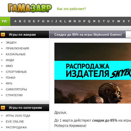
Как это работает?
A
B
C
D
E
F
G
H
I
J
K
L
M
N
O
P
Q
R
S
T
U
V
W
X
Y
Игры по жанрам
Скидки до 85% на игры Skybound Games!
ЭКШЕН
ПРИКЛЮЧЕНИЯ
КАЗУАЛЬНЫЕ
ИНДИ
MMO
СПОРТИВНЫЕ
ГОНКИ
RPG
СИМУЛЯТОРЫ
СТРАТЕГИИ
Игры по категориям
Друзья,
ИГРЫ 2026 ГОДА
До 1 марта действуют
скидки до 85%
на игр
EVE ONLINE
Роберта Киркмана!
РАСПРОДАЖА