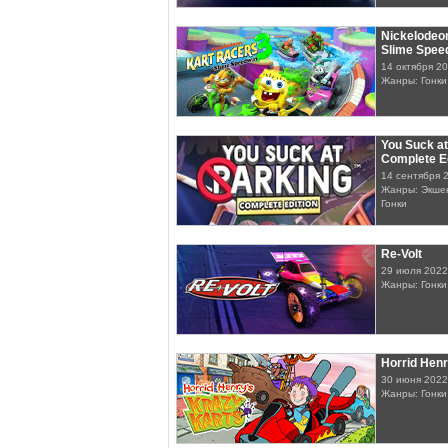
Nickelodeon
Slime Spe
14 октября 2
Жанры: Гонки
You Suck at
Complete Ed
14 сентября 
Жанры: Экшен
Гонки
Re-Volt
29 июля 2022
Жанры: Гонки
Horrid Henr
30 июня 2022
Жанры: Гонки