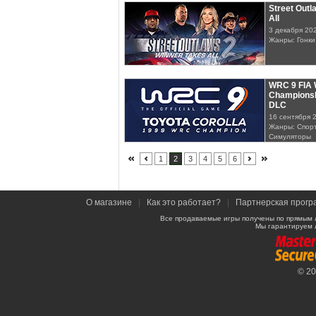
Street Outl
All
3 декабря 20
Жанры: Гонки
WRC 9 FIA 
Championsh
DLC
16 сентября 
Жанры: Спорт
Симуляторы
1
2
3
4
5
6
О магазине
|
Как это работает?
|
Партнерская прогр
Все продаваемые игры получены по прямым 
Мы гарантируем 
© 2