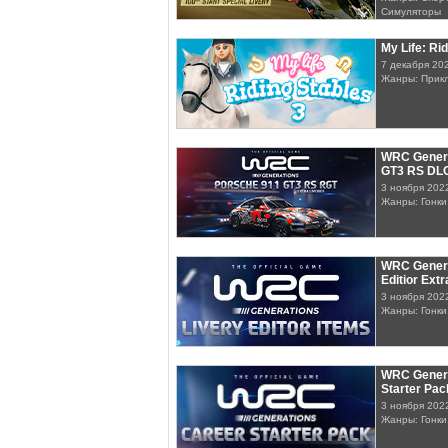
Симуляторы
My Life: Ri
7 декабря 20
Жанры: Прикл
WRC Genera
GT3 RS DL
3 ноября 202
Жанры: Гонки
WRC Genera
Editior Ext
3 ноября 202
Жанры: Гонки
WRC Genera
Starter Pa
3 ноября 202
Жанры: Гонки