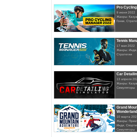
Pro Cyclin
9 июня 2022
Жанры: Казуа
Гонки, Страт
Tennis Man
17 мая 2022
Жанры: Инди,
Стратегии
Car Detaili
13 апреля 20
Жанры: Казуа
Симуляторы
Grand Moun
Wonderlan
10 марта 202
Жанры: Прикл
Инди, Спорти
Симуляторы