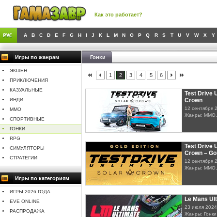
Как это работает?
A
B
C
D
E
F
G
H
I
J
K
L
M
N
O
P
Q
R
S
T
U
V
W
X
Y
Игры по жанрам
Гонки
ЭКШЕН
1
2
3
4
5
6
ПРИКЛЮЧЕНИЯ
КАЗУАЛЬНЫЕ
Test Drive 
ИНДИ
Crown
12 сентября 
MMO
Жанры: MMO,
СПОРТИВНЫЕ
ГОНКИ
RPG
Test Drive 
СИМУЛЯТОРЫ
Crown – Gol
СТРАТЕГИИ
12 сентября 
Жанры: MMO,
Игры по категориям
ИГРЫ 2026 ГОДА
Le Mans Ult
EVE ONLINE
23 июля 2024
РАСПРОДАЖА
Жанры: Гонки