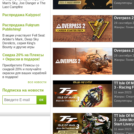
Man's Sky, Joe Danger и The
Симуляторы
Last Campfire
Распродажа Kalypso!
Overpass 2
28 сентября 
Распродажа Fulqrum
Жанры: Гонки
Publishing!
В акции участвуют Fell Seal:
Arbiter's Mark, Deep Sky
Derelicts, серия King's
Bounty и другие игры
Overpass 2
Скидка 20% на Плексы
28 сентября 
+ Окраски в подарок!
Жанры: Гонки
Приобретите Плексы со
скидкой 20% и получайте
окраски для ваших кораблей
в подарок!
все новости
TT Isle Of 
3 - Racing 
Подписка на новости
11 мая 2023
Жанры: Спорт
Симуляторы
TT Isle Of 
3 - John M
Start Livery
11 мая 2023
Жанры: Спорт