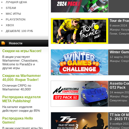
ЛУЧШАЯ ЦЕНА
STEAM
MAC ИГРЫ
PLAYSTATION
Tour de Fr
XBOX
6 июня 2024
Жанры: Казуа
ДЕШЕВЛЕ 100 РУБ
Гонки, Симул
Новости
Скидки на игры Nacon!
Winter Gam
В акции участвуют
12 марта 202
Warhammer: Chaosbane,
Жанры: Спорт
Welcome to ParadiZe и
другие игры
Скидки на Warhammer
40,000: Rogue Trader!
Assetto Co
Отличная CRPG по
GT2 Pack
Warhammer 40,000!
24 января 20
Жанры: Инди,
Распродажа издателя
Симуляторы
META Publishing!
На каталог издателя
действуют скидки до 85%
TT Isle Of 
Распродажа Hello
3 - 2023 TT
Games!
9 ноября 202
Жанры: Спорт
В акции участвуют игры No