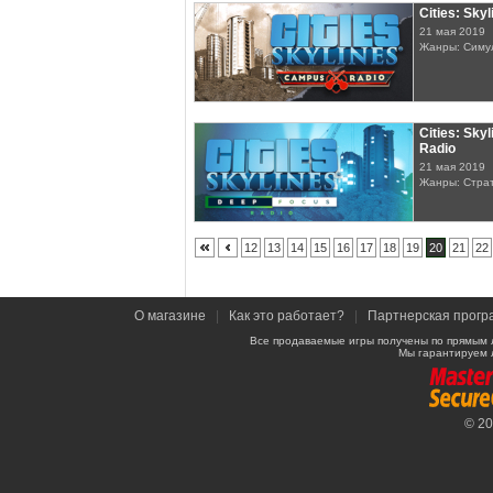
Cities: Sky
21 мая 2019
Жанры: Симу
Cities: Sky
Radio
21 мая 2019
Жанры: Стра
12
13
14
15
16
17
18
19
20
21
22
О магазине
|
Как это работает?
|
Партнерская прогр
Все продаваемые игры получены по прямым 
Мы гарантируем 
© 2