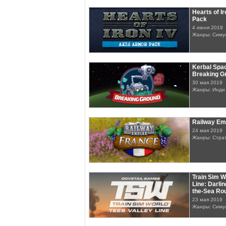
Hearts of I
Pack
4 июня 2019
Жанры: Симу
Kerbal Spa
Breaking G
30 мая 2019
Жанры: Инди
Railway Em
24 мая 2019
Жанры: Стра
Train Sim W
Line: Darlin
the-Sea Ro
23 мая 2019
Жанры: Симу