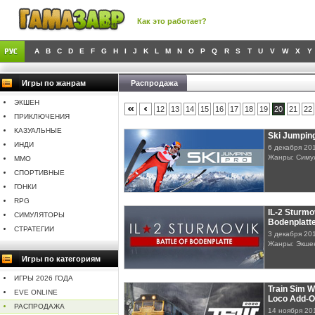
Как это работает?
A
B
C
D
E
F
G
H
I
J
K
L
M
N
O
P
Q
R
S
T
U
V
W
X
Y
Игры по жанрам
Распродажа
ЭКШЕН
12
13
14
15
16
17
18
19
20
21
22
ПРИКЛЮЧЕНИЯ
КАЗУАЛЬНЫЕ
Ski Jumpin
ИНДИ
6 декабря 20
Жанры: Симу
MMO
СПОРТИВНЫЕ
ГОНКИ
RPG
IL-2 Sturmov
СИМУЛЯТОРЫ
Bodenplatt
СТРАТЕГИИ
3 декабря 20
Жанры: Экше
Игры по категориям
ИГРЫ 2026 ГОДА
Train Sim W
EVE ONLINE
Loco Add-
РАСПРОДАЖА
14 ноября 20