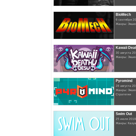
BioMech
6 сентября 2
Жанры: Экшен
Kawaii Dea
30 августа 2
Жанры: Экшен
Pyromind
28 августа 2
Жанры: Экшен
Стратегии
Swim Out
25 июля 2019
Жанры: Казу