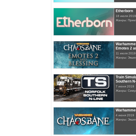
Etherborn
18 июля 2019
Жанры: Прик
Warhammer
Emotes 2 a
11 июля 2019
Жанры: Экше
Train Simul
Southern N
7 июня 2019
Жанры: Симу
Warhammer
4 июня 2019
Жанры: Экше