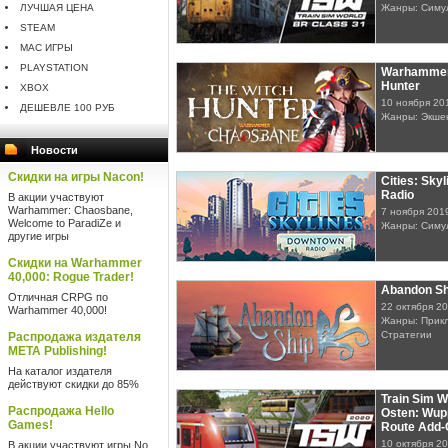
ЛУЧШАЯ ЦЕНА
Жанры: Симу
STEAM
MAC ИГРЫ
PLAYSTATION
Warhammer
Hunter
XBOX
10 ноября 20
ДЕШЕВЛЕ 100 РУБ
Жанры: Экше
Новости
Скидки на игры Nacon!
Cities: Sky
Radio
В акции участвуют
Warhammer: Chaosbane,
7 ноября 201
Welcome to ParadiZe и
Жанры: Симу
другие игры
Скидки на Warhammer
40,000: Rogue Trader!
Abandon Sh
Отличная CRPG по
22 октября 2
Warhammer 40,000!
Жанры: Прикл
Стратегии
Распродажа издателя
META Publishing!
На каталог издателя
действуют скидки до 85%
Train Sim W
Распродажа Hello
Osten: Wup
Games!
Route Add-
10 октября 2
В акции участвуют игры No