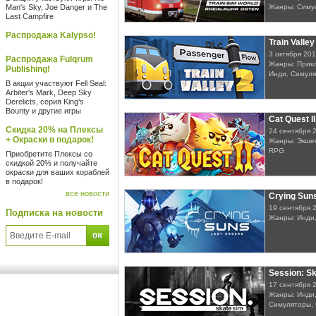
Man's Sky, Joe Danger и The
Жанры: Симу
Last Campfire
Распродажа Kalypso!
Train Valle
3 октября 20
Распродажа Fulqrum
Жанры: Прикл
Publishing!
Инди, Симуля
В акции участвуют Fell Seal:
Arbiter's Mark, Deep Sky
Derelicts, серия King's
Bounty и другие игры
Cat Quest II
Скидка 20% на Плексы
24 сентября 
+ Окраски в подарок!
Жанры: Экшен
RPG
Приобретите Плексы со
скидкой 20% и получайте
окраски для ваших кораблей
в подарок!
все новости
Crying Sun
19 сентября 
Подписка на новости
Жанры: Инди,
Session: S
17 сентября 
Жанры: Инди,
Симуляторы, 