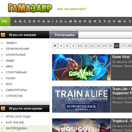
Как это работает?
A
B
C
D
E
F
G
H
I
J
K
L
M
N
O
P
Q
R
S
T
U
V
W
X
Y
Игры по жанрам
Распродажа
ЭКШЕН
8
9
10
11
12
13
14
15
16
17
18
ПРИКЛЮЧЕНИЯ
КАЗУАЛЬНЫЕ
Gone Viral
ИНДИ
31 августа 2
Жанры: Экше
MMO
СПОРТИВНЫЕ
ГОНКИ
RPG
Train Life :
СИМУЛЯТОРЫ
Supporter 
СТРАТЕГИИ
31 августа 2
Жанры: Симу
Игры по категориям
ИГРЫ 2026 ГОДА
Tropico 6 - 
EVE ONLINE
26 августа 2
РАСПРОДАЖА
Жанры: Симу