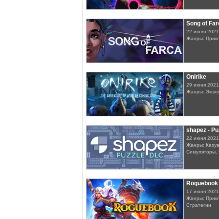
Song of Far
22 июля 2021
Жанры: Прик
Onirike
29 июня 2021
Жанры: Экшен
shapez - P
22 июня 2021
Жанры: Казуа
Симуляторы, 
Roguebook
17 июня 2021
Жанры: Прикл
Стратегии