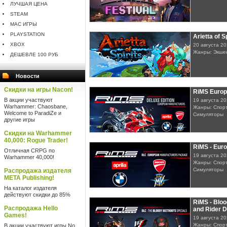
ЛУЧШАЯ ЦЕНА
STEAM
MAC ИГРЫ
PLAYSTATION
Arietta of S
XBOX
20 августа 2
Жанры: Экшен
ДЕШЕВЛЕ 100 РУБ
Новости
Скидки на игры Nacon!
RiMS Europ
В акции участвуют
19 августа 2
Warhammer: Chaosbane,
Жанры: Спорт
Welcome to ParadiZe и
Симуляторы
другие игры
Скидки на Warhammer
40,000: Rogue Trader!
RiMS - Eur
Отличная CRPG по
19 августа 2
Warhammer 40,000!
Жанры: Спорт
Симуляторы
Распродажа издателя
META Publishing!
На каталог издателя
действуют скидки до 85%
RiMS - Bloo
Распродажа Hello
and Rider 
Games!
19 августа 2
Жанры: Спорт
В акции участвуют игры No