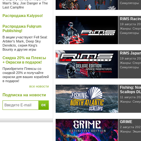
Man's Sky, Joe Danger и The
Симуляторы
Last Campfire
Распродажа Kalypso!
RiMS Racin
19 августа 2
Распродажа Fulqrum
Жанры: Спорт
Publishing!
Симуляторы
В акции участвуют Fell Seal:
Arbiter's Mark, Deep Sky
Derelicts, серия King's
Bounty и другие игры
RiMS Japan
Скидка 20% на Плексы
19 августа 2
+ Окраски в подарок!
Жанры: Спорт
Симуляторы
Приобретите Плексы со
скидкой 20% и получайте
окраски для ваших кораблей
в подарок!
все новости
Fishing: Nor
Scallops D
Подписка на новости
11 августа 20
Жанры: Симу
GRIME
2 августа 202
Жанры: Экше