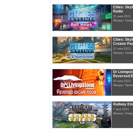
Cities: Skyl
Radio
21 мая 2021
Жанры: Симу
Cities: Skyl
Creator Pac
21 мая 2021
Жанры: Симу
Dr Livingst
Reversed 
20 мая 2021
Жанры: Прик
Railway Em
7 мая 2021
Жанры: Симу