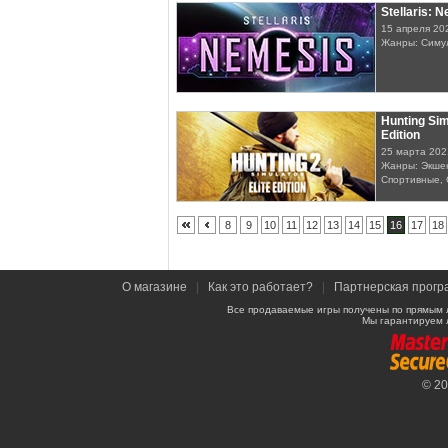
Stellaris: 
15 апреля 20
Жанры: Симу
Hunting Simu
Edition
25 марта 202
Жанры: Экшен
Спортивные, 
8
9
10
11
12
13
14
15
16
17
18
О магазине
|
Как это работает?
|
Партнерская прогр
Все продаваемые игры получены по прямым 
Мы гарантируем 
© 2