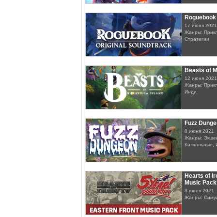
Roguebook 
17 июня 2021
Жанры: Прикл
Стратегии
Beasts of M
12 июня 2021
Жанры: Прикл
Инди
Fuzz Dunge
8 июня 2021
Жанры: Экшен
Казуальные, 
Hearts of Ir
Music Pack
3 июня 2021
Жанры: Симу