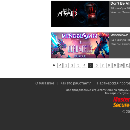
Don’t Be Af
28 октября 2
Жанры: Экшен
Windblown 
24 октября 2
Жанры: Экшен
1
2
3
4
5
6
7
8
9
10
11
О магазине
|
Как это работает?
|
Партнерская прогр
Все продаваемые игры получены по прямым 
Мы гарантируем 
© 2