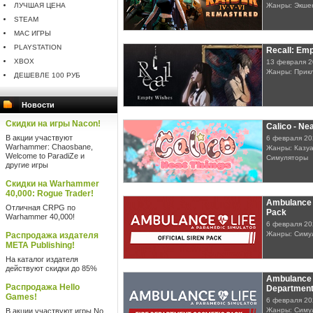
ЛУЧШАЯ ЦЕНА
Жанры: Экше
STEAM
MAC ИГРЫ
PLAYSTATION
Recall: Em
XBOX
13 февраля 
Жанры: Прик
ДЕШЕВЛЕ 100 РУБ
Новости
Скидки на игры Nacon!
Calico - Ne
В акции участвуют
6 февраля 20
Warhammer: Chaosbane,
Жанры: Казуа
Welcome to ParadiZe и
Симуляторы
другие игры
Скидки на Warhammer
40,000: Rogue Trader!
Ambulance Li
Отличная CRPG по
Pack
Warhammer 40,000!
6 февраля 20
Жанры: Симу
Распродажа издателя
META Publishing!
На каталог издателя
действуют скидки до 85%
Ambulance L
Распродажа Hello
Department
Games!
6 февраля 20
Жанры: Симу
В акции участвуют игры No