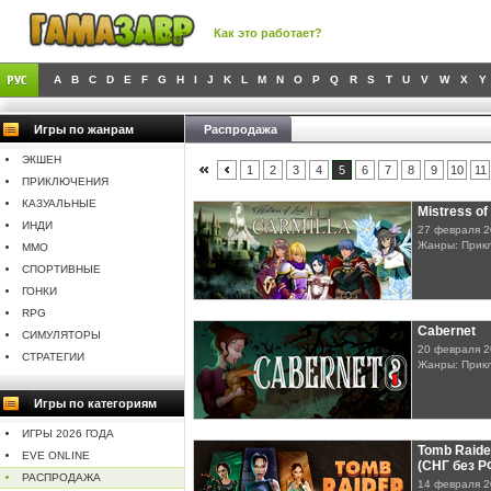
Как это работает?
A
B
C
D
E
F
G
H
I
J
K
L
M
N
O
P
Q
R
S
T
U
V
W
X
Y
Игры по жанрам
Распродажа
ЭКШЕН
1
2
3
4
5
6
7
8
9
10
11
ПРИКЛЮЧЕНИЯ
КАЗУАЛЬНЫЕ
Mistress of
ИНДИ
27 февраля 
Жанры: Прик
MMO
СПОРТИВНЫЕ
ГОНКИ
RPG
Cabernet
СИМУЛЯТОРЫ
20 февраля 
СТРАТЕГИИ
Жанры: Прик
Игры по категориям
ИГРЫ 2026 ГОДА
Tomb Raide
EVE ONLINE
(СНГ без Р
РАСПРОДАЖА
14 февраля 