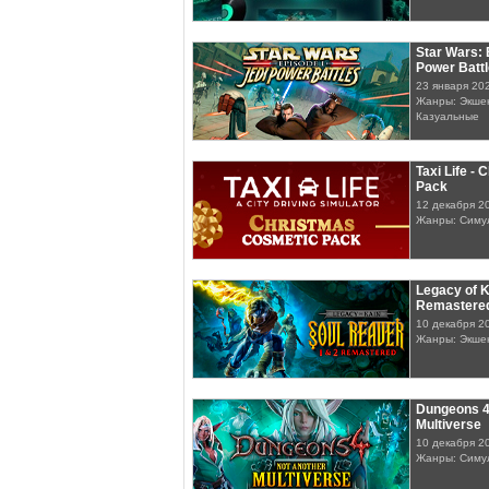
Star Wars: 
Power Batt
23 января 20
Жанры: Экшен
Казуальные
Taxi Life -
Pack
12 декабря 2
Жанры: Симу
Legacy of K
Remastered
10 декабря 2
Жанры: Экше
Dungeons 4
Multiverse
10 декабря 2
Жанры: Симу