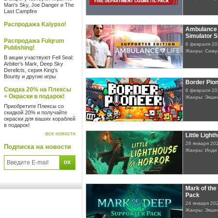
Man's Sky, Joe Danger и The
Last Campfire
Распродажа Kalypso!
Ambulance 
Simulator S
Распродажа Fulqrum
6 февраля 20
Publishing!
Жанры: Симу
В акции участвуют Fell Seal:
Arbiter's Mark, Deep Sky
Derelicts, серия King's
Bounty и другие игры
Border Pio
Скидка 20% на Плексы
6 февраля 20
+ Окраски в подарок!
Жанры: Экшен
Приобретите Плексы со
скидкой 20% и получайте
окраски для ваших кораблей
в подарок!
все новости
Little Light
28 января 20
Подписка на новости
Жанры: Инди
Mark of the
Pack
24 января 20
Жанры: Экшен