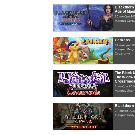
Blackthorn
Age of Mag
15 ноября 20
Жанры: Симу
Catizens
14 ноября 20
Жанры: Инди,
Стратегии
The Black K
The Widow w
Crossroad
6 ноября 202
Жанры: Инди
Blackthorn
2 ноября 202
Жанры: Симу