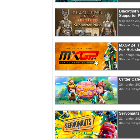
Blackthorn 
Supporter 
5 декабря 20
Жанры: Симу
MXGP 24: Th
Fox Holesho
28 ноября 20
Жанры: Спорт
Critter Café
26 ноября 20
Жанры: Казу
Servonauts
21 ноября 20
Жанры: Казу