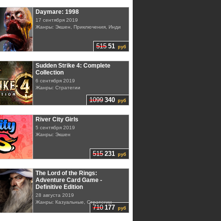
Daymare: 1998
17 сентября 2019
Жанры: Экшен, Приключения, Инди
515
51
руб
Sudden Strike 4: Complete
Collection
6 сентября 2019
Жанры: Стратегии
1099
340
руб
River City Girls
5 сентября 2019
Жанры: Экшен
515
231
руб
The Lord of the Rings:
Adventure Card Game -
Definitive Edition
28 августа 2019
Жанры: Казуальные, Стратегии
710
177
руб