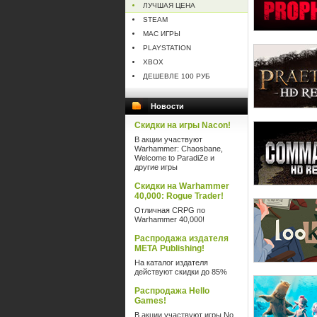
ЛУЧШАЯ ЦЕНА
STEAM
MAC ИГРЫ
PLAYSTATION
XBOX
ДЕШЕВЛЕ 100 РУБ
Новости
Скидки на игры Nacon!
В акции участвуют
Warhammer: Chaosbane,
Welcome to ParadiZe и
другие игры
Скидки на Warhammer
40,000: Rogue Trader!
Отличная CRPG по
Warhammer 40,000!
Распродажа издателя
META Publishing!
На каталог издателя
действуют скидки до 85%
Распродажа Hello
Games!
В акции участвуют игры No