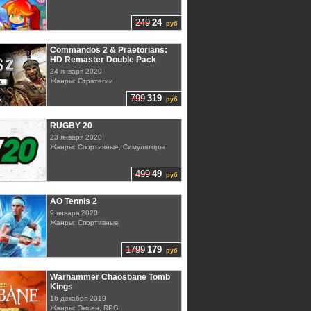
249
24
руб
Commandos 2 & Praetorians:
HD Remaster Double Pack
24 января 2020
Жанры: Стратегии
799
319
руб
RUGBY 20
23 января 2020
Жанры: Спортивные, Симуляторы
499
49
руб
AO Tennis 2
9 января 2020
Жанры: Спортивные
1799
179
руб
Warhammer Chaosbane Tomb
Kings
16 декабря 2019
Жанры: Экшен, RPG