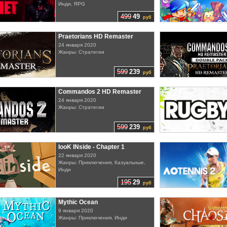
Инди, RPG
499
49
руб
Praetorians HD Remaster
24 января 2020
Жанры: Стратегии
599
239
руб
Commandos 2 HD Remaster
24 января 2020
Жанры: Стратегии
599
239
руб
looK INside - Chapter 1
22 января 2020
Жанры: Приключения, Казуальные,
Инди
195
29
руб
Mythic Ocean
9 января 2020
Жанры: Приключения, Инди