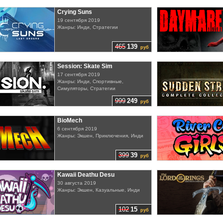
Crying Suns
19 сентября 2019
Жанры: Инди, Стратегии
465
139
руб
Session: Skate Sim
17 сентября 2019
Жанры: Инди, Спортивные,
Симуляторы, Стратегии
999
249
руб
BioMech
6 сентября 2019
Жанры: Экшен, Приключения, Инди
399
39
руб
Kawaii Deathu Desu
30 августа 2019
Жанры: Экшен, Казуальные, Инди
102
15
руб