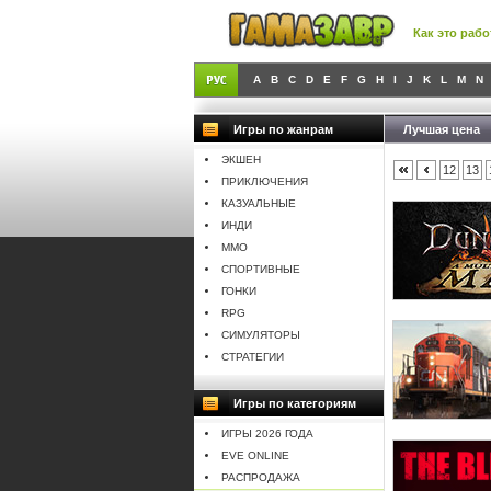
Как это рабо
A
B
C
D
E
F
G
H
I
J
K
L
M
N
Игры по жанрам
Лучшая цена
ЭКШЕН
12
13
ПРИКЛЮЧЕНИЯ
КАЗУАЛЬНЫЕ
ИНДИ
MMO
СПОРТИВНЫЕ
ГОНКИ
RPG
СИМУЛЯТОРЫ
СТРАТЕГИИ
Игры по категориям
ИГРЫ 2026 ГОДА
EVE ONLINE
РАСПРОДАЖА