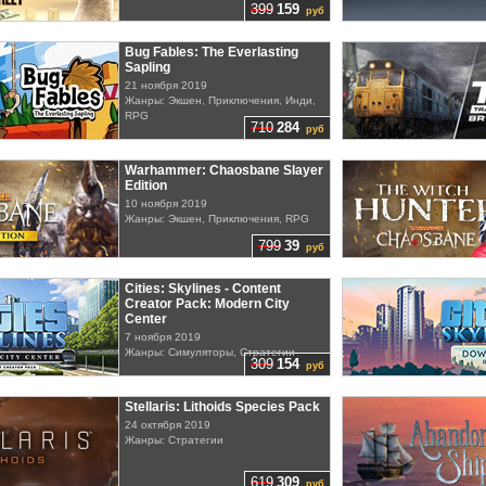
399
159
руб
Bug Fables: The Everlasting
Sapling
21 ноября 2019
Жанры: Экшен, Приключения, Инди,
RPG
710
284
руб
Warhammer: Chaosbane Slayer
Edition
10 ноября 2019
Жанры: Экшен, Приключения, RPG
799
39
руб
Cities: Skylines - Content
Creator Pack: Modern City
Center
7 ноября 2019
Жанры: Симуляторы, Стратегии
309
154
руб
Stellaris: Lithoids Species Pack
24 октября 2019
Жанры: Стратегии
619
309
руб