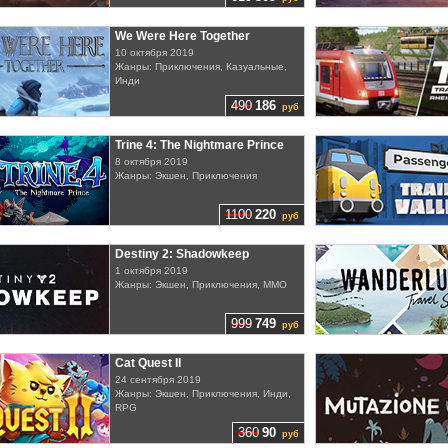
We Were Here Together
10 октября 2019
Жанры: Приключения, Казуальные,
Инди
490
186
руб
Trine 4: The Nightmare Prince
8 октября 2019
Жанры: Экшен, Приключения
1100
220
руб
Destiny 2: Shadowkeep
1 октября 2019
Жанры: Экшен, Приключения, MMO
999
749
руб
Cat Quest II
24 сентября 2019
Жанры: Экшен, Приключения, Инди,
RPG
360
90
руб