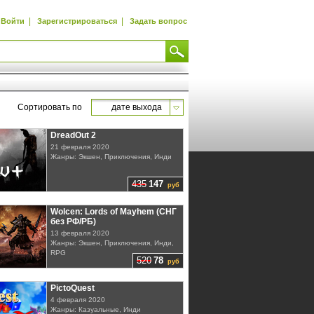
|
|
Войти
Зарегистрироваться
Задать вопрос
Сортировать по
дате выхода
DreadOut 2
21 февраля 2020
Жанры: Экшен, Приключения, Инди
435
147
руб
Wolcen: Lords of Mayhem (СНГ
без РФ/РБ)
13 февраля 2020
Жанры: Экшен, Приключения, Инди,
RPG
520
78
руб
PictoQuest
4 февраля 2020
Жанры: Казуальные, Инди