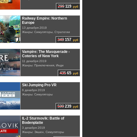
299
119
руб
Railway Empire: Northern
Europe
13 декабря 2019
Жанры: Симуляторы, Стратегии
349
157
руб
Vampire: The Masquerade -
Coteries of New York
11 декабря 2019
Жанры: Приключения, Инди
435
65
руб
Ski Jumping Pro VR
6 декабря 2019
Жанры: Симуляторы
599
239
руб
IL-2 Sturmovik: Battle of
Bodenplatte
3 декабря 2019
Жанры: Экшен, Симуляторы