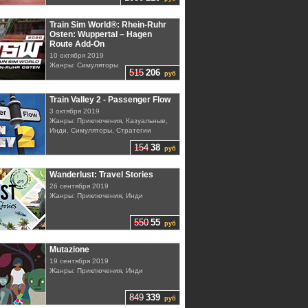
Train Sim World®: Rhein-Ruhr
Osten: Wuppertal – Hagen
Route Add-On
10 октября 2019
Жанры: Симуляторы
515
206
руб
Train Valley 2 - Passenger Flow
3 октября 2019
Жанры: Приключения, Казуальные,
Инди, Симуляторы, Стратегии
154
38
руб
Wanderlust: Travel Stories
26 сентября 2019
Жанры: Приключения, Инди
550
55
руб
Mutazione
19 сентября 2019
Жанры: Приключения, Инди
849
339
руб