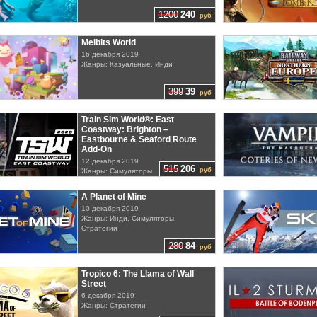
1200
240
руб
Melbits World
16 декабря 2019
Жанры: Казуальные, Инди
399
39
руб
Train Sim World®: East
Coastway: Brighton –
Eastbourne & Seaford Route
Add-On
12 декабря 2019
515
206
руб
Жанры: Симуляторы
A Planet of Mine
10 декабря 2019
Жанры: Инди, Симуляторы,
Стратегии
280
84
руб
Tropico 6: The Llama of Wall
Street
6 декабря 2019
Жанры: Стратегии