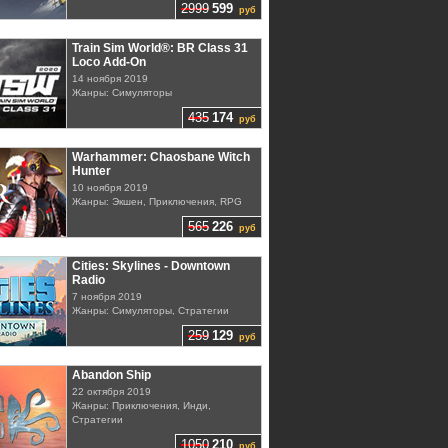
2999
599
руб
Train Sim World®: BR Class 31
Loco Add-On
14 ноября 2019
Жанры: Симуляторы
435
174
руб
Warhammer: Chaosbane Witch
Hunter
10 ноября 2019
Жанры: Экшен, Приключения, RPG
565
226
руб
Cities: Skylines - Downtown
Radio
7 ноября 2019
Жанры: Симуляторы, Стратегии
259
129
руб
Abandon Ship
22 октября 2019
Жанры: Приключения, Инди,
Стратегии
1050
210
руб