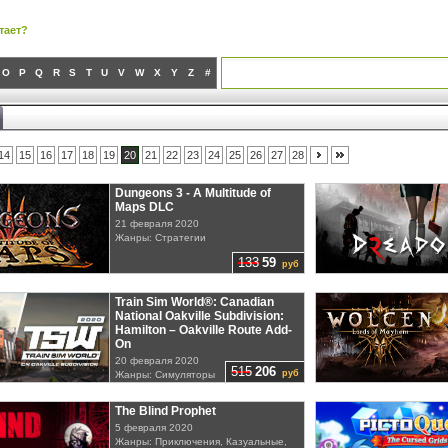
тает?
O
P
Q
R
S
T
U
V
W
X
Y
Z
#
14
15
16
17
18
19
20
21
22
23
24
25
26
27
28
Dungeons 3 - A Multitude of
Maps DLC
21 февраля 2020
Жанры: Стратегии
133
59
руб
Train Sim World®: Canadian
National Oakville Subdivision:
Hamilton – Oakville Route Add-
On
20 февраля 2020
515
206
руб
Жанры: Симуляторы
The Blind Prophet
5 февраля 2020
Жанры: Приключения, Казуальные,