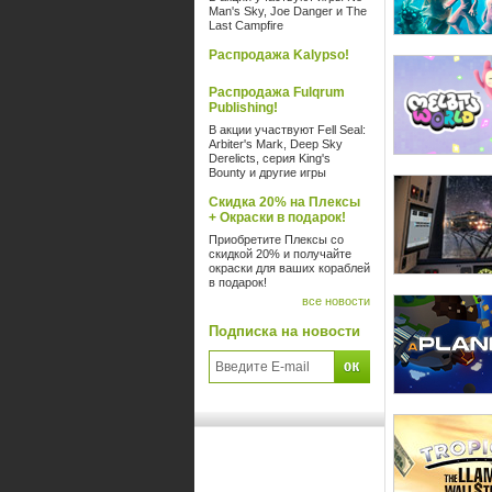
Man's Sky, Joe Danger и The
Last Campfire
Распродажа Kalypso!
Распродажа Fulqrum
Publishing!
В акции участвуют Fell Seal:
Arbiter's Mark, Deep Sky
Derelicts, серия King's
Bounty и другие игры
Скидка 20% на Плексы
+ Окраски в подарок!
Приобретите Плексы со
скидкой 20% и получайте
окраски для ваших кораблей
в подарок!
все новости
Подписка на новости