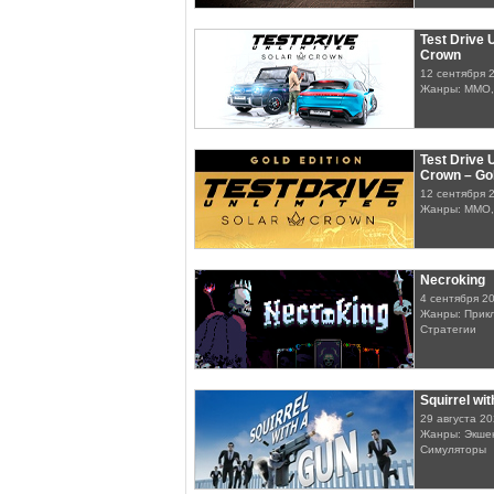
Test Drive 
Crown
12 сентября 
Жанры: MMO,
Test Drive 
Crown – Gol
12 сентября 
Жанры: MMO,
Necroking
4 сентября 2
Жанры: Прикл
Стратегии
Squirrel wi
29 августа 2
Жанры: Экшен
Симуляторы