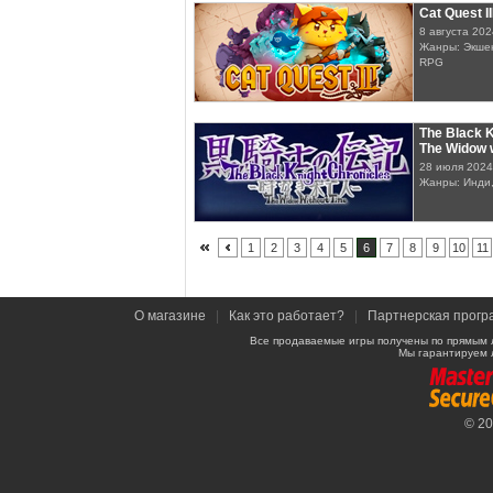
Cat Quest II
8 августа 202
Жанры: Экшен
RPG
The Black K
The Widow 
28 июля 2024
Жанры: Инди
1
2
3
4
5
6
7
8
9
10
11
О магазине
|
Как это работает?
|
Партнерская прогр
Все продаваемые игры получены по прямым 
Мы гарантируем 
© 2