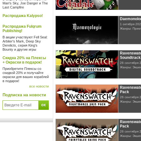
Man's Sky, Joe Danger и The
Last Campfire
Распродажа Kalypso!
Daemonolo
1 октября 20
Распродажа Fulqrum
Жанры: Прик
Publishing!
В акции участвуют Fell Seal:
Arbiter's Mark, Deep Sky
Derelicts, серия King's
Bounty и другие игры
Ravenswatch
Soundtrack
Скидка 20% на Плексы
+ Окраски в подарок!
26 сентября 
Жанры: Экше
Приобретите Плексы со
скидкой 20% и получайте
окраски для ваших кораблей
в подарок!
все новости
Ravenswatc
Pack
Подписка на новости
26 сентября 
Жанры: Экше
Ravenswatch
Pack
26 сентября 
Жанры: Экше