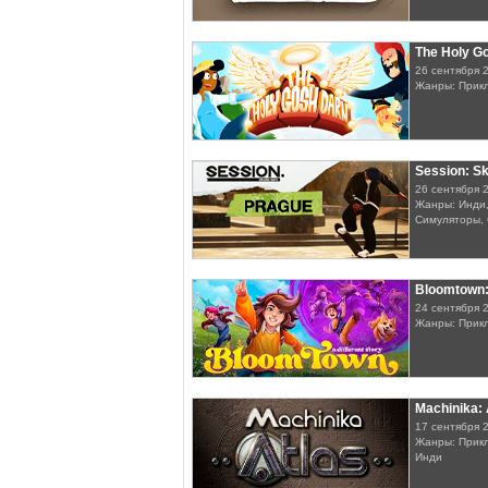
The Holy G
26 сентября 
Жанры: Прик
Session: S
26 сентября 
Жанры: Инди,
Симуляторы, 
Bloomtown: 
24 сентября 
Жанры: Прик
Machinika: 
17 сентября 
Жанры: Прикл
Инди