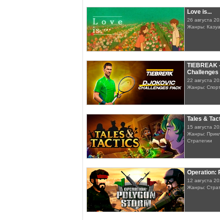
Love is...
26 августа 2
Жанры: Казу
TIEBREAK -
Challenges
22 августа 2
Жанры: Спор
Tales & Tac
15 августа 2
Жанры: Прик
Стратегии
Operation:
12 августа 2
Жанры: Стра