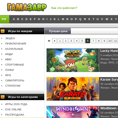
Как это работает?
A
B
C
D
E
F
G
H
I
J
K
L
M
N
O
P
Q
R
S
T
U
V
W
X
Y
Игры по жанрам
Лучшая цена
ЭКШЕН
1
2
3
4
5
6
7
8
9
10
11
ПРИКЛЮЧЕНИЯ
КАЗУАЛЬНЫЕ
Lucky Hunt
ИНДИ
5 ноября 202
Жанры: Прикл
MMO
Инди, RPG, С
СПОРТИВНЫЕ
ГОНКИ
RPG
Karate Surv
СИМУЛЯТОРЫ
30 октября 2
СТРАТЕГИИ
Жанры: Экшен
Игры по категориям
ИГРЫ 2026 ГОДА
Windblown 
EVE ONLINE
24 октября 2
РАСПРОДАЖА
Жанры: Экшен