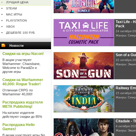
ЛУЧШАЯ ЦЕНА
STEAM
MAC ИГРЫ
PLAYSTATION
Taxi Life -
Pack
XBOX
24 октября 2
ДЕШЕВЛЕ 100 РУБ
Жанры: Симу
Новости
Скидки на игры Nacon!
Son of a Gu
В акции участвуют
22 октября 2
Warhammer: Chaosbane,
Жанры: Экше
Welcome to ParadiZe и
другие игры
Скидки на Warhammer
40,000: Rogue Trader!
Railway Emp
Отличная CRPG по
15 октября 2
Warhammer 40,000!
Жанры: Симу
Распродажа издателя
META Publishing!
На каталог издателя
действуют скидки до 85%
Citadale - 
Распродажа Hello
4 октября 20
Games!
Жанры: Экшен
В акции участвуют игры No