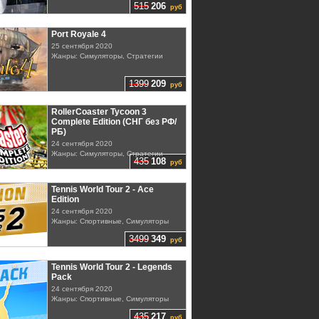
515
206
руб
Port Royale 4
25 сентября 2020
Жанры: Симуляторы, Стратегии
1399
209
руб
RollerCoaster Tycoon 3
Complete Edition (СНГ без РФ/
РБ)
24 сентября 2020
Жанры: Симуляторы, Стратегии
435
108
руб
Tennis World Tour 2 - Ace
Edition
24 сентября 2020
Жанры: Спортивные, Симуляторы
3499
349
руб
Tennis World Tour 2 - Legends
Pack
24 сентября 2020
Жанры: Спортивные, Симуляторы
435
217
руб