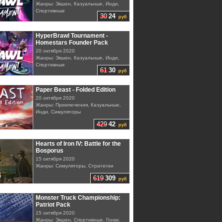
Жанры: Экшен, Казуальные, Инди,
Спортивные
30
24
руб
HyperBrawl Tournament -
Homestars Founder Pack
20 октября 2020
Жанры: Экшен, Казуальные, Инди,
Спортивные
61
30
руб
Paper Beast - Folded Edition
20 октября 2020
Жанры: Приключения, Казуальные,
Инди, Симуляторы
429
42
руб
Hearts of Iron IV: Battle for the
Bosporus
15 октября 2020
Жанры: Симуляторы, Стратегии
619
309
руб
Monster Truck Championship:
Patriot Pack
15 октября 2020
Жанры: Экшен, Спортивные, Гонки,