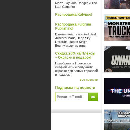
Man's Sky, Joe Danger и The
Last Campfire
Распродажа Kalypso!
Распродажа Fulqrum
Publishing!
В акции участвуют Fell Seal:
Arbiter's Mark, Deep Sky
Derelicts, серия King's
Bounty и другие игры
Скидка 20% на Плексы
+ Окраски в подарок!
Приобретите Плексы со
скидкой 20% и получайте
окраски для ваших кораблей
в подарок!
все новости
Подписка на новости