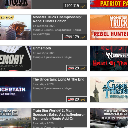
1199
119
руб
Monster Truck Championship:
Rebel Hunter Edition
15 октября 2020
Жанры: Экшен, Спортивные, Гонки,
Симуляторы
1799
179
руб
Unmemory
13 октября 2020
Жанры: Приключения, Инди
299
29
руб
The Uncertain: Light At The End
8 октября 2020
Жанры: Приключения, Инди
199
29
руб
Train Sim World® 2: Main
Spessart Bahn: Aschaffenburg -
Gemünden Route Add-On
1 октября 2020
Жанры: Симуляторы