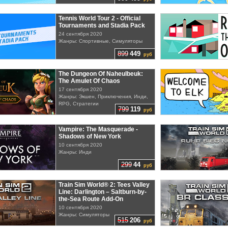
Tennis World Tour 2 - Official
Tournaments and Stadia Pack
24 сентября 2020
Жанры: Спортивные, Симуляторы
899
449
руб
The Dungeon Of Naheulbeuk:
The Amulet Of Chaos
17 сентября 2020
Жанры: Экшен, Приключения, Инди,
RPG, Стратегии
799
119
руб
Vampire: The Masquerade -
Shadows of New York
10 сентября 2020
Жанры: Инди
299
44
руб
Train Sim World® 2: Tees Valley
Line: Darlington – Saltburn-by-
the-Sea Route Add-On
10 сентября 2020
Жанры: Симуляторы
515
206
руб