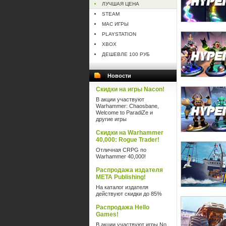
ЛУЧШАЯ ЦЕНА
STEAM
MAC ИГРЫ
PLAYSTATION
XBOX
ДЕШЕВЛЕ 100 РУБ
Новости
Скидки на игры Nacon!
В акции участвуют
Warhammer: Chaosbane,
Welcome to ParadiZe и
другие игры
Скидки на Warhammer
40,000: Rogue Trader!
Отличная CRPG по
Warhammer 40,000!
Распродажа издателя
META Publishing!
На каталог издателя
действуют скидки до 85%
Распродажа Hello
Games!
В акции участвуют игры No