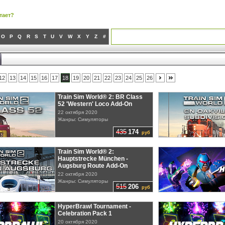
тает?
O
P
Q
R
S
T
U
V
W
X
Y
Z
#
12
13
14
15
16
17
18
19
20
21
22
23
24
25
26
Train Sim World® 2: BR Class
52 'Western' Loco Add-On
22 октября 2020
Жанры: Симуляторы
435
174
руб
Train Sim World® 2:
Hauptstrecke München -
Augsburg Route Add-On
22 октября 2020
Жанры: Симуляторы
515
206
руб
HyperBrawl Tournament -
Celebration Pack 1
20 октября 2020