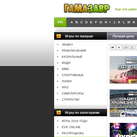
Как это рабо
A
B
C
D
E
F
G
H
I
J
K
L
M
N
Игры по жанрам
Лучшая цена
ЭКШЕН
10
11
ПРИКЛЮЧЕНИЯ
КАЗУАЛЬНЫЕ
ИНДИ
MMO
СПОРТИВНЫЕ
ГОНКИ
RPG
СИМУЛЯТОРЫ
СТРАТЕГИИ
Игры по категориям
ИГРЫ 2026 ГОДА
EVE ONLINE
РАСПРОДАЖА