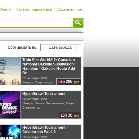
|
|
Войти
Зарегистрироваться
Задать вопрос
Сортировать по
дате выхода
Train Sim World® 2: Canadian
National Oakville Subdivision:
Hamilton - Oakville Route Add-
On
22 октября 2020
515
206
руб
Жанры: Симуляторы
HyperBrawl Tournament
20 октября 2020
Жанры: Экшен, Казуальные, Инди,
Спортивные
154
30
руб
HyperBrawl Tournament -
Celebration Pack 2
20 октября 2020