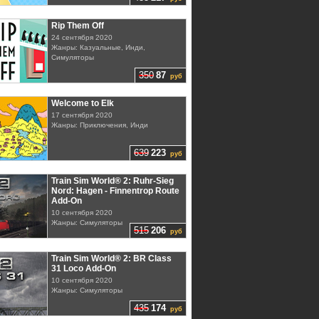
Rip Them Off
24 сентября 2020
Жанры: Казуальные, Инди,
Симуляторы
350
87
руб
Welcome to Elk
17 сентября 2020
Жанры: Приключения, Инди
639
223
руб
Train Sim World® 2: Ruhr-Sieg
Nord: Hagen - Finnentrop Route
Add-On
10 сентября 2020
Жанры: Симуляторы
515
206
руб
Train Sim World® 2: BR Class
31 Loco Add-On
10 сентября 2020
Жанры: Симуляторы
435
174
руб