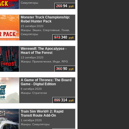
Симуляторы
269
94
руб
Monster Truck Championship:
Rebel Hunter Pack
15 октября 2020
Жанры: Экшен, Спортивные, Гонки,
Симуляторы
973
340
руб
Werewolf: The Apocalypse -
Heart of The Forest
13 октября 2020
Жанры: Приключения, Инди, RPG
360
90
руб
A Game of Thrones: The Board
Game - Digital Edition
6 октября 2020
Жанры: Стратегии
899
314
руб
Train Sim World® 2: Rapid
Transit Route Add-On
1 октября 2020
Жанры: Симуляторы