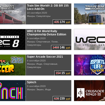
Train Sim World® 2: DB BR 155
Loco Add-On
10 сентября 2020
Жанры: Симуляторы
435
174
руб
WRC 8 FIA World Rally
Championship Deluxe Edition
8 сентября 2020
Жанры: Спортивные, Гонки,
Симуляторы
1469
146
руб
Super Arcade Soccer 2021
4 сентября 2020
Жанры: Инди, Спортивные,
Симуляторы
154
15
руб
Spinch
3 сентября 2020
Жанры: Экшен, Инди
639
159
руб