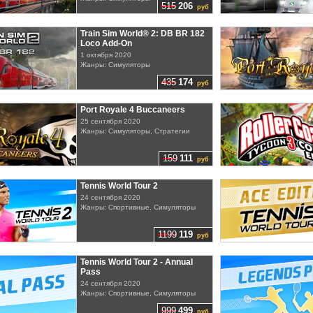
515
206
руб
Train Sim World® 2: DB BR 182
Loco Add-On
1 октября 2020
Жанры: Симуляторы
435
174
руб
Port Royale 4 Buccaneers
25 сентября 2020
Жанры: Симуляторы, Стратегии
159
111
руб
Tennis World Tour 2
24 сентября 2020
Жанры: Спортивные, Симуляторы
1199
119
руб
Tennis World Tour 2 - Annual
Pass
24 сентября 2020
Жанры: Спортивные, Симуляторы
999
499
руб