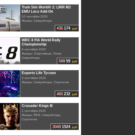
Train Sim World® 2: LIRR M3
EMU Loco Add-On
10 сентября 2020
Жанры: Симуляторы
435
174
руб
WRC 8 FIA World Rally
Championship
8 сентября 2020
Жанры: Спортивные, Гонки,
Симуляторы
599
59
руб
Esports Life Tycoon
3 сентября 2020
Жанры: Симуляторы, Стратегии
465
232
руб
Crusader Kings III
1 сентября 2020
Жанры: RPG, Симуляторы,
Стратегии
3049
1524
руб