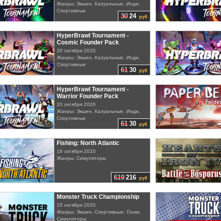
Жанры: Экшен, Казуальные, Инди,
Спортивные
30
24
руб
HyperBrawl Tournament -
Cosmic Founder Pack
20 октября 2020
Жанры: Экшен, Казуальные, Инди,
Спортивные
61
30
руб
HyperBrawl Tournament -
Warrior Founder Pack
20 октября 2020
Жанры: Экшен, Казуальные, Инди,
Спортивные
61
30
руб
Fishing: North Atlantic
16 октября 2020
Жанры: Симуляторы
619
216
руб
Monster Truck Championship
15 октября 2020
Жанры: Экшен, Спортивные, Гонки,
Симуляторы