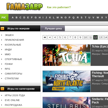
Как это работает?
A
B
C
D
E
F
G
H
I
J
K
L
M
N
O
P
Q
R
S
T
U
V
W
X
Y
Игры по жанрам
Лучшая цена
ЭКШЕН
4
5
6
7
8
9
10
11
12
13
14
ПРИКЛЮЧЕНИЯ
КАЗУАЛЬНЫЕ
Tchia (Epic)
ИНДИ
21 марта 202
Жанры: Экшен
MMO
СПОРТИВНЫЕ
ГОНКИ
RPG
Fishing: Nor
СИМУЛЯТОРЫ
Theriault
СТРАТЕГИИ
17 марта 202
Жанры: Симу
Игры по категориям
ИГРЫ 2026 ГОДА
Stellaris: F
EVE ONLINE
Pack
РАСПРОДАЖА
14 марта 202