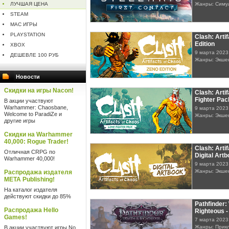
ЛУЧШАЯ ЦЕНА
Жанры: Симу
STEAM
MAC ИГРЫ
PLAYSTATION
Clash: Arti
Edition
XBOX
9 марта 2023
ДЕШЕВЛЕ 100 РУБ
Жанры: Экшен
Новости
Скидки на игры Nacon!
Clash: Arti
Fighter Pa
В акции участвуют
Warhammer: Chaosbane,
9 марта 2023
Welcome to ParadiZe и
Жанры: Экшен
другие игры
Скидки на Warhammer
40,000: Rogue Trader!
Clash: Arti
Отличная CRPG по
Digital Art
Warhammer 40,000!
9 марта 2023
Жанры: Экшен
Распродажа издателя
META Publishing!
На каталог издателя
действуют скидки до 85%
Pathfinder:
Распродажа Hello
Righteous -
Games!
7 марта 2023
Жанры: Прикл
В акции участвуют игры No