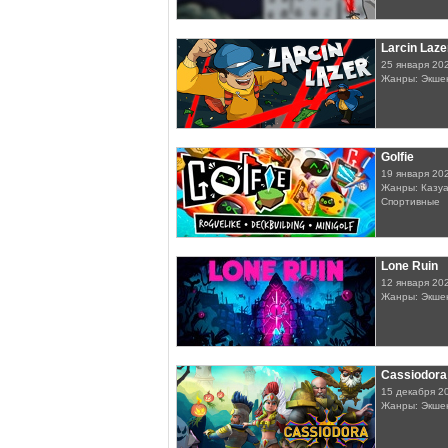
Larcin Laze
25 января 20
Жанры: Экшен
Golfie
19 января 20
Жанры: Казуа
Спортивные
Lone Ruin
12 января 20
Жанры: Экше
Cassiodora
15 декабря 2
Жанры: Экше