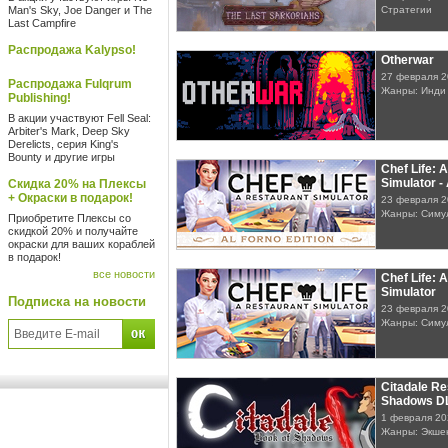
Man's Sky, Joe Danger и The
Стратегии
Last Campfire
Распродажа Kalypso!
Otherwar
27 февраля 
Распродажа Fulqrum
Жанры: Инди
Publishing!
В акции участвуют Fell Seal:
Arbiter's Mark, Deep Sky
Derelicts, серия King's
Bounty и другие игры
Chef Life: 
Simulator 
Скидка 20% на Плексы
+ Окраски в подарок!
23 февраля 
Жанры: Симу
Приобретите Плексы со
скидкой 20% и получайте
окраски для ваших кораблей
в подарок!
все новости
Chef Life: 
Simulator
Подписка на новости
23 февраля 
Жанры: Симу
Citadale Re
Shadows D
1 февраля 20
Жанры: Экшен