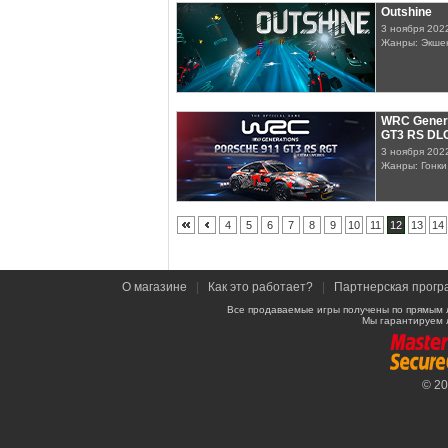
Outshine
3 ноября 202
Жанры: Экше
WRC Genera
GT3 RS DL
3 ноября 202
Жанры: Гонки
4
5
6
7
8
9
10
11
12
13
14
О магазине
|
Как это работает?
|
Партнерская прогр
Все продаваемые игры получены по прямым 
Мы гарантируем 
© 2