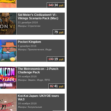
349
34
руб
Sid Meier’s Civilization® VI -
Vikings Scenario Pack (Mac)
21 декабря 2016
Жанры: Стратегии
79
руб
Pocket Kingdom
8 декабря 2016
Жанры: Приключения, Инди
199
19
руб
The Metronomicon - J-Punch
Challenge Pack
29 ноября 2016
Жанры: Экшен, Инди, RPG
82
41
руб
Koi-Koi Japan: UKIYOE tours
Vol.3
18 ноября 2016
Жанры: Казуальные