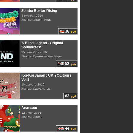
Zombo Buster Rising
3 октября 2016
Жанры: Экшен, Инди
82
36
руб
A Blind Legend - Original
Soundtrack
15 сентября 2016
Жанры: Приключения, Инди
149
52
руб
Koi-Koi Japan : UKIYOE tours
Vol.1
10 августа 2016
Жанры: Казуальные
82
руб
Anarcute
12 июля 2016
Жанры: Экшен
449
44
руб