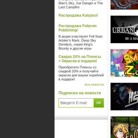
Man's Sky, Joe Danger и The
Last Campfire
Распродажа Kalypso!
Распродажа Fulqrum
Publishing!
В акции участвуют Fell Seal:
Arbiter's Mark, Deep Sky
Derelicts, серия King's
Bounty и другие игры
Скидка 20% на Плексы
+ Окраски в подарок!
Приобретите Плексы со
скидкой 20% и получайте
окраски для ваших кораблей
в подарок!
все новости
Подписка на новости