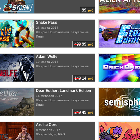
99
руб
Snake Pass
28 марта 2017
Жанры: Приключения, Казуальные,
Инди
499
99
руб
Adam Wolfe
10 марта 2017
Жанры: Приключения, Казуальные
149
14
руб
Dear Esther: Landmark Edition
14 февраля 2017
Жанры: Приключения, Казуальные,
Инди
249
49
руб
Arelite Core
8 февраля 2017
Жанры: Инди, RPG