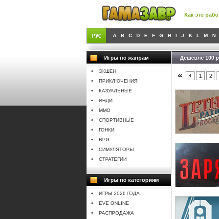
Как это рабо
A
B
C
D
E
F
G
H
I
J
K
L
M
N
Игры по жанрам
Дешевле 100 
ЭКШЕН
1
2
ПРИКЛЮЧЕНИЯ
КАЗУАЛЬНЫЕ
ИНДИ
MMO
СПОРТИВНЫЕ
ГОНКИ
RPG
СИМУЛЯТОРЫ
СТРАТЕГИИ
Игры по категориям
ИГРЫ 2026 ГОДА
EVE ONLINE
РАСПРОДАЖА