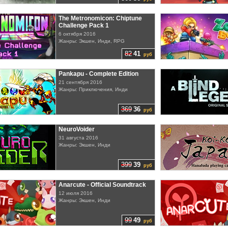
The Metronomicon: Chiptune
Challenge Pack 1
6 октября 2016
Жанры: Экшен, Инди, RPG
82
41
руб
Pankapu - Complete Edition
21 сентября 2016
Жанры: Приключения, Инди
369
36
руб
NeuroVoider
31 августа 2016
Жанры: Экшен, Инди
399
39
руб
Anarcute - Official Soundtrack
12 июля 2016
Жанры: Экшен, Инди
99
49
руб