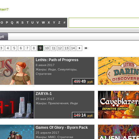
тает?
O
P
Q
R
S
T
U
V
W
X
Y
Z
#
руб
3
4
5
6
7
8
9
10
11
12
13
14
Lethis: Path of Progress
8 июня 2017
Жанры: Инди, Симуляторы,
Стратегии
499
49
руб
ZARYA-1
25 мая 2017
Жанры: Приключения, Инди
149
14
руб
Games Of Glory - Byorn Pack
25 апреля 2017
Жанры: MMO, Стратегии