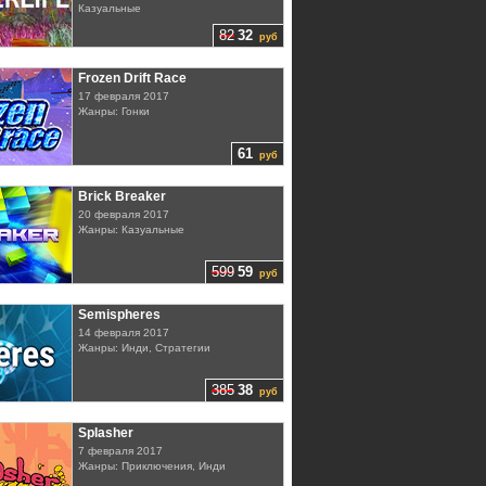
Казуальные
82
32
руб
Frozen Drift Race
17 февраля 2017
Жанры: Гонки
61
руб
Brick Breaker
20 февраля 2017
Жанры: Казуальные
599
59
руб
Semispheres
14 февраля 2017
Жанры: Инди, Стратегии
385
38
руб
Splasher
7 февраля 2017
Жанры: Приключения, Инди