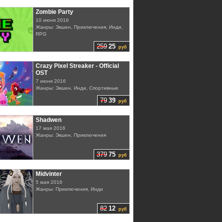
Zombie Party
10 июня 2016
Жанры: Экшен, Приключения, Инди,
RPG
259
25
руб
Crazy Pixel Streaker - Official
OST
7 июня 2016
Жанры: Экшен, Инди, Спортивные
79
39
руб
Shadwen
17 мая 2016
Жанры: Экшен, Приключения
379
75
руб
Midvinter
5 мая 2016
Жанры: Приключения, Инди
82
12
руб