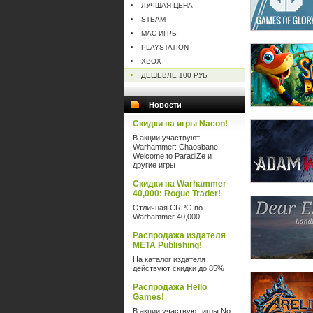
ЛУЧШАЯ ЦЕНА
STEAM
MAC ИГРЫ
PLAYSTATION
XBOX
ДЕШЕВЛЕ 100 РУБ
Новости
Скидки на игры Nacon!
В акции участвуют
Warhammer: Chaosbane,
Welcome to ParadiZe и
другие игры
Скидки на Warhammer
40,000: Rogue Trader!
Отличная CRPG по
Warhammer 40,000!
Распродажа издателя
META Publishing!
На каталог издателя
действуют скидки до 85%
Распродажа Hello
Games!
В акции участвуют игры No