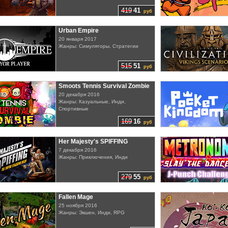
419
41
руб
Urban Empire
20 января 2017
Жанры: Симуляторы, Стратегии
515
51
руб
Smoots Tennis Survival Zombie
20 декабря 2016
Жанры: Казуальные, Инди,
Спортивные
169
16
руб
Her Majesty's SPIFFING
7 декабря 2016
Жанры: Приключения, Инди
279
55
руб
Fallen Mage
25 ноября 2016
Жанры: Экшен, Инди, RPG