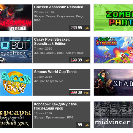
Chicken Assassin: Reloaded
28 июня 2016
Жанры: Экшен, Казуальные, Инди,
RPG
239
95
руб
Crazy Pixel Streaker:
Soundtrack Edition
7 июня 2016
Жанры: Экшен, Инди, Спортивные
199
39
руб
Smoots World Cup Tennis
1 июня 2016
Жанры: Казуальные
399
39
руб
Корсары: Каждому свое.
Последний урок
10 мая 2016
Жанры: Приключения, RPG
99
руб