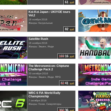
61
руб
Koi-Koi Japan : UKIYOE tours
Vol.2
18 ноября 2016
Жанры: Казуальные
82
руб
Satellite Rush
16 ноября 2016
Жанры: Экшен, Инди
169
16
руб
The Metronomicon: Chiptune
Challenge Pack 2
20 октября 2016
Жанры: Экшен, Инди, RPG
82
41
руб
WRC 6 FIA World Rally
Championship
7 октября 2016
Жанры: Гонки, Симуляторы
360
36
руб