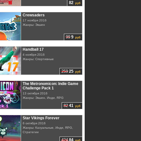
82
руб
Crewsaders
17 ноября 2016
Жанры: Экшен
99
9
руб
Handball 17
4 ноября 2016
Жанры: Спортивные
259
25
руб
The Metronomicon: Indie Game
Challenge Pack 1
13 октября 2016
Жанры: Экшен, Инди, RPG
82
41
руб
Star Vikings Forever
6 октября 2016
Жанры: Казуальные, Инди, RPG,
Стратегии
424
84
руб