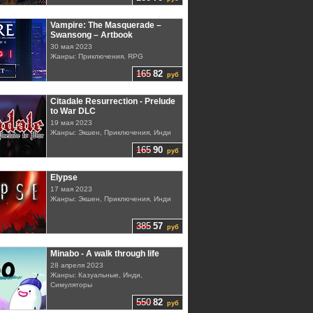
Vampire: The Masquerade –
Swansong – Artbook
30 мая 2023
Жанры: Приключения, RPG
165
82
руб
Citadale Resurrection - Prelude
to War DLC
19 мая 2023
Жанры: Экшен, Приключения, Инди
165
90
руб
Elypse
17 мая 2023
Жанры: Экшен, Приключения, Инди
385
57
руб
Minabo - A walk through life
28 апреля 2023
Жанры: Казуальные, Инди,
Симуляторы
550
82
руб