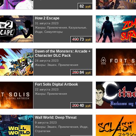
82
руб
How 2 Escape
31 августа 2023
Жанры: Приключения, Казуальные,
Инди, Симуляторы
490
73
руб
Dawn of the Monsters: Arcade +
Character DLC Pack
24 августа 2023
Жанры: Экшен, Приключения
280
84
руб
Fort Solis Digital Artbook
22 августа 2023
Жанры: Приключения
200
40
руб
Wall World: Deep Threat
9 августа 2023
Жанры: Экшен, Приключения, Инди,
Стратегии