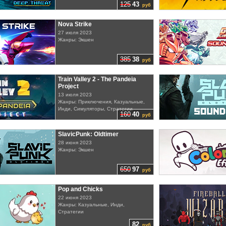
125
43
руб
Nova Strike
27 июля 2023
Жанры: Экшен
385
38
руб
Train Valley 2 - The Pandeia
Project
13 июля 2023
Жанры: Приключения, Казуальные,
Инди, Симуляторы, Стратегии
160
40
руб
SlavicPunk: Oldtimer
28 июня 2023
Жанры: Экшен
650
97
руб
Pop and Chicks
22 июня 2023
Жанры: Казуальные, Инди,
Стратегии
82
руб