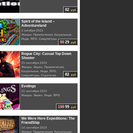
82
руб
Spirit of the Island –
Adventureland
3 октября 2023
Жанры: Приключения, Казуальные,
Инди, RPG, Симуляторы
99
29
руб
Rogue City: Casual Top Down
Shooter
25 сентября 2023
Жанры: Экшен, Приключения,
Казуальные, Инди, RPG,
82
руб
Симуляторы, Стратегии
Evolings
21 сентября 2023
Жанры: Экшен, Инди, RPG
199
99
руб
We Were Here Expeditions: The
FriendShip
14 сентября 2023
Жанры: Приключения, Казуальные,