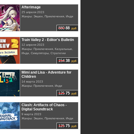
Afterimage
25 апреля 2023
Жанры: Экшен, Приключения, Инди
880
88
руб
Train Valley 2 - Editor's Bulletin
12 апреля 2023
Жанры: Приключения, Казуальные,
Инди, Симуляторы, Стратегии
154
38
руб
Mimi and Lisa - Adventure for
Children
14 марта 2023
Жанры: Приключения, Инди
125
75
руб
Clash: Artifacts of Chaos -
Digital Soundtrack
9 марта 2023
Жанры: Экшен, Приключения, Инди
125
75
руб