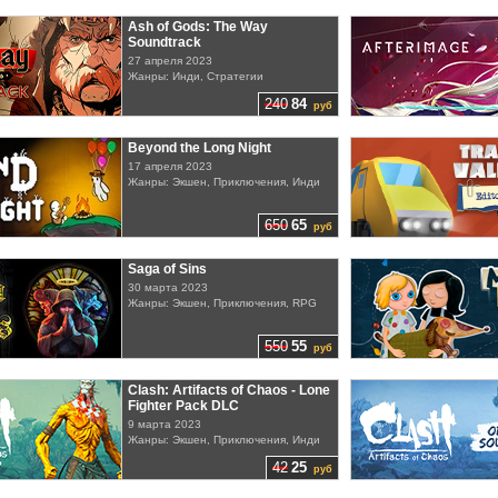
Ash of Gods: The Way
Soundtrack
27 апреля 2023
Жанры: Инди, Стратегии
240
84
руб
Beyond the Long Night
17 апреля 2023
Жанры: Экшен, Приключения, Инди
650
65
руб
Saga of Sins
30 марта 2023
Жанры: Экшен, Приключения, RPG
550
55
руб
Clash: Artifacts of Chaos - Lone
Fighter Pack DLC
9 марта 2023
Жанры: Экшен, Приключения, Инди
42
25
руб