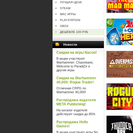
ЛУЧШАЯ ЦЕНА
STEAM
MAC ИГРЫ
PLAYSTATION
XBOX
ДЕШЕВЛЕ 100 РУБ
Новости
Скидки на игры Nacon!
В акции участвуют
Warhammer: Chaosbane,
Welcome to ParadiZe и
другие игры
Скидки на Warhammer
40,000: Rogue Trader!
Отличная CRPG по
Warhammer 40,000!
Распродажа издателя
META Publishing!
На каталог издателя
действуют скидки до 85%
Распродажа Hello
Games!
В акции участвуют игры No