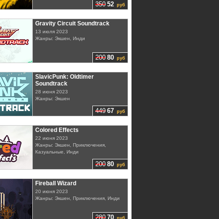
350
52
руб
Gravity Circuit Soundtrack
13 июля 2023
Жанры: Экшен, Инди
200
80
руб
SlavicPunk: Oldtimer
Soundtrack
28 июня 2023
Жанры: Экшен
449
67
руб
Colored Effects
22 июня 2023
Жанры: Экшен, Приключения,
Казуальные, Инди
200
80
руб
Fireball Wizard
20 июня 2023
Жанры: Экшен, Приключения, Инди
280
70
руб