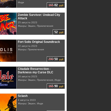
Инди
165
82
руб
Zombie Survivor: Undead City
Attack
25 августа 2023
Жанры: Экшен, Приключения
52
руб
Fort Solis Original Soundtrack
22 августа 2023
Жанры: Приключения
200
50
руб
Citadale Resurrection -
Darkness my Curse DLC
16 августа 2023
Жанры: Экшен, Приключения, Инди
165
90
руб
Sclash
4 августа 2023
Жанры: Экшен, Инди