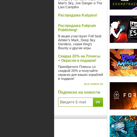
Man's Sky, Joe Danger и The
Last Campfire
Распродажа Kalypso!
Распродажа Fulqrum
Publishing!
В акции участвуют Fell Seal:
Arbiter's Mark, Deep Sky
Derelicts, серия King's
Bounty и другие игры
Скидка 20% на Плексы
+ Окраски в подарок!
Приобретите Плексы со
скидкой 20% и получайте
окраски для ваших кораблей
в подарок!
все новости
Подписка на новости