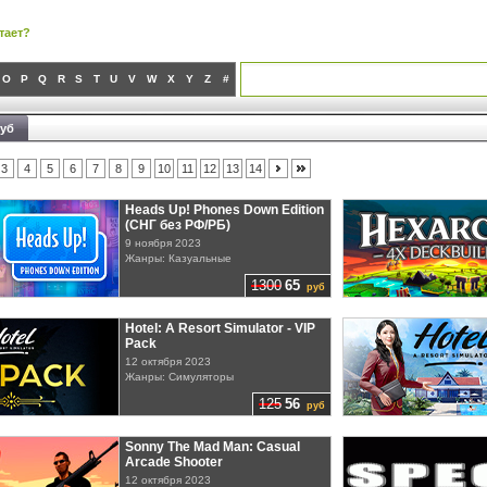
тает?
O
P
Q
R
S
T
U
V
W
X
Y
Z
#
руб
3
4
5
6
7
8
9
10
11
12
13
14
Heads Up! Phones Down Edition
(СНГ без РФ/РБ)
9 ноября 2023
Жанры: Казуальные
1300
65
руб
Hotel: A Resort Simulator - VIP
Pack
12 октября 2023
Жанры: Симуляторы
125
56
руб
Sonny The Mad Man: Casual
Arcade Shooter
12 октября 2023