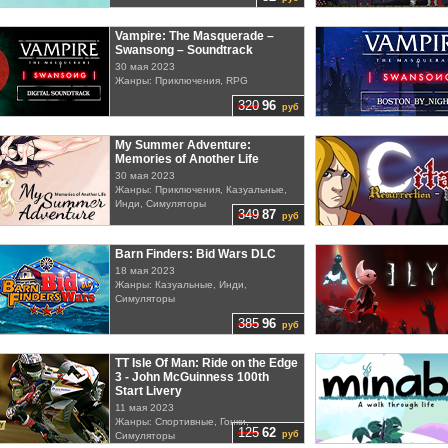
Vampire: The Masquerade –
Swansong – Soundtrack
30 мая 2023
Жанры: Приключения, RPG
320
96
руб
My Summer Adventure:
Memories of Another Life
30 мая 2023
Жанры: Приключения, Казуальные,
Инди, Симуляторы
349
87
руб
Barn Finders: Bid Wars DLC
18 мая 2023
Жанры: Казуальные, Инди,
Симуляторы
385
96
руб
TT Isle Of Man: Ride on the Edge
3 - John McGuinness 100th
Start Livery
11 мая 2023
Жанры: Спортивные, Гонки,
125
62
руб
Симуляторы