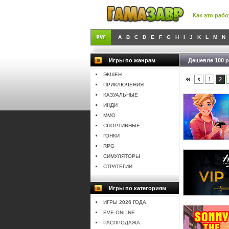
Как это рабо
A
B
C
D
E
F
G
H
I
J
K
L
M
N
Игры по жанрам
Дешевле 100 
ЭКШЕН
1
2
ПРИКЛЮЧЕНИЯ
КАЗУАЛЬНЫЕ
ИНДИ
MMO
СПОРТИВНЫЕ
ГОНКИ
RPG
СИМУЛЯТОРЫ
СТРАТЕГИИ
Игры по категориям
ИГРЫ 2026 ГОДА
EVE ONLINE
РАСПРОДАЖА