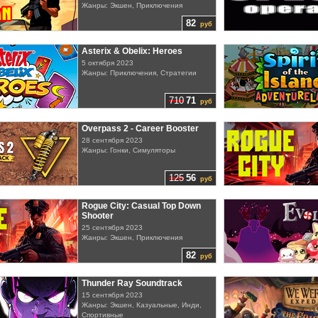
Жанры: Экшен, Приключения
82
руб
Asterix & Obelix: Heroes
5 октября 2023
Жанры: Приключения, Стратегии
710
71
руб
Overpass 2 - Career Booster
28 сентября 2023
Жанры: Гонки, Симуляторы
125
56
руб
Rogue City: Casual Top Down
Shooter
25 сентября 2023
Жанры: Экшен, Приключения
82
руб
Thunder Ray Soundtrack
15 сентября 2023
Жанры: Экшен, Казуальные, Инди,
Спортивные