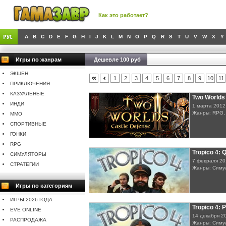
Как это работает?
A
B
C
D
E
F
G
H
I
J
K
L
M
N
O
P
Q
R
S
T
U
V
W
X
Y
Игры по жанрам
Дешевле 100 руб
ЭКШЕН
1
2
3
4
5
6
7
8
9
10
11
ПРИКЛЮЧЕНИЯ
КАЗУАЛЬНЫЕ
Two Worlds 
ИНДИ
1 марта 2012
Жанры: RPG,
MMO
СПОРТИВНЫЕ
ГОНКИ
RPG
Tropico 4: 
СИМУЛЯТОРЫ
7 февраля 20
СТРАТЕГИИ
Жанры: Симу
Игры по категориям
ИГРЫ 2026 ГОДА
Tropico 4: 
EVE ONLINE
14 декабря 2
РАСПРОДАЖА
Жанры: Симу