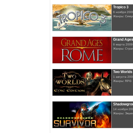
Tropico 3
6 ноября 200
Жанры: Симу
Grand Age
6 марта 2009
Жанры: Стра
Two Worlds 
1 августа 200
Жанры: RPG
Shadowgrou
14 ноября 20
Жанры: Экше