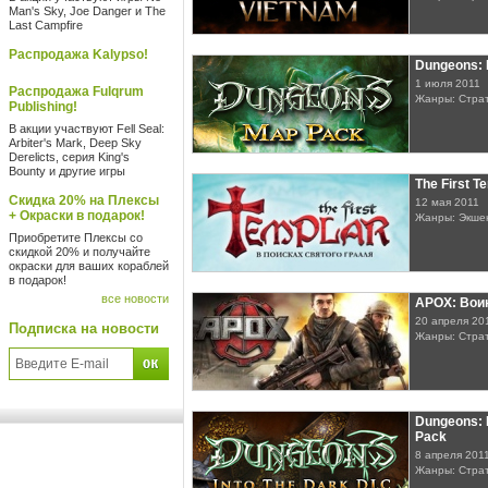
Man's Sky, Joe Danger и The
Last Campfire
Распродажа Kalypso!
Dungeons:
1 июля 2011
Распродажа Fulqrum
Жанры: Стра
Publishing!
В акции участвуют Fell Seal:
Arbiter's Mark, Deep Sky
Derelicts, серия King's
Bounty и другие игры
The First T
Скидка 20% на Плексы
12 мая 2011
+ Окраски в подарок!
Жанры: Экше
Приобретите Плексы со
скидкой 20% и получайте
окраски для ваших кораблей
в подарок!
все новости
APOX: Вои
20 апреля 20
Подписка на новости
Жанры: Стра
Dungeons: 
Pack
8 апреля 201
Жанры: Стра