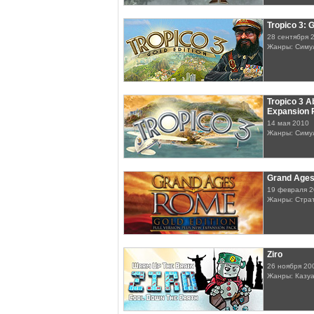
Tropico 3: G
28 сентября 
Жанры: Симу
Tropico 3 A
Expansion 
14 мая 2010
Жанры: Симу
Grand Age
19 февраля 
Жанры: Стра
Ziro
26 ноября 20
Жанры: Казу