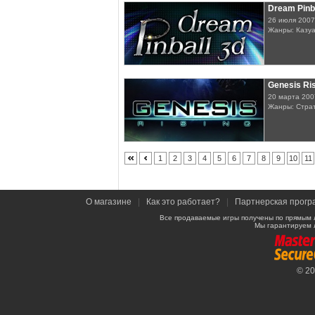
Dream Pinb
26 июля 2007
Жанры: Казу
Genesis Ri
20 марта 200
Жанры: Стра
1
2
3
4
5
6
7
8
9
10
11
О магазине
|
Как это работает?
|
Партнерская прогр
Все продаваемые игры получены по прямым 
Мы гарантируем 
© 2