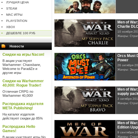
ЛУЧШАЯ ЦЕНА
STEAM
MAC ИГРЫ
PLAYSTATION
Men of War
Charlie DL
XBOX
10 ноября 20
ДЕШЕВЛЕ 100 РУБ
Жанры: Стра
Новости
Скидки на игры Nacon!
Orcs Must Di
Power
В акции участвуют
Warhammer: Chaosbane,
26 октября 2
Welcome to ParadiZe и
Жанры: Экшен
другие игры
Скидки на Warhammer
40,000: Rogue Trader!
Men of War
Отличная CRPG по
supply pac
Warhammer 40,000!
3 октября 201
Жанры: Стра
Распродажа издателя
META Publishing!
На каталог издателя
действуют скидки до 85%
Men of War:
Распродажа Hello
Edition Up
Games!
9 сентября 2
Жанры: Стра
В акции участвуют игры No