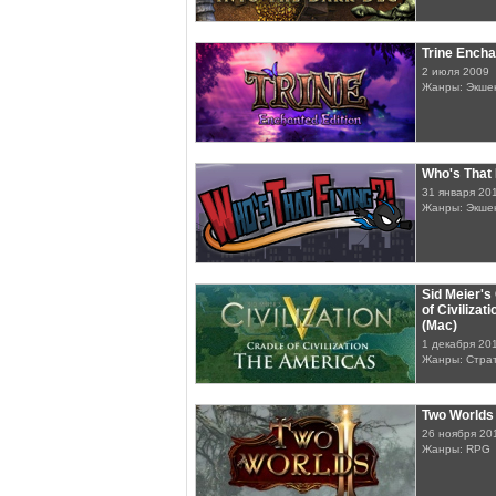
Trine Encha
2 июля 2009
Жанры: Экшен
Who's That 
31 января 20
Жанры: Экшен
Sid Meier's 
of Civiliza
(Mac)
1 декабря 20
Жанры: Стра
Two Worlds 
26 ноября 20
Жанры: RPG