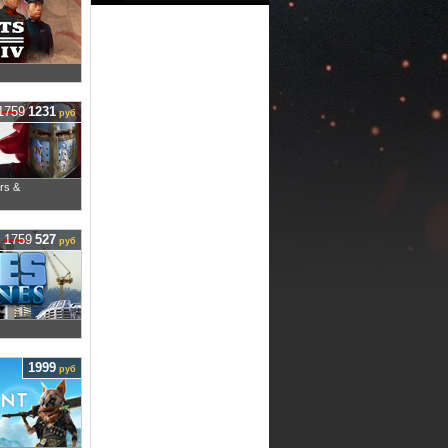
1759
1231
руб
urs &
1759
527
руб
1999
руб