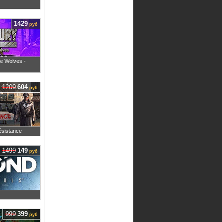
1429
руб
he Wolves -
1209
604
руб
Résistance
1499
149
руб
999
399
руб