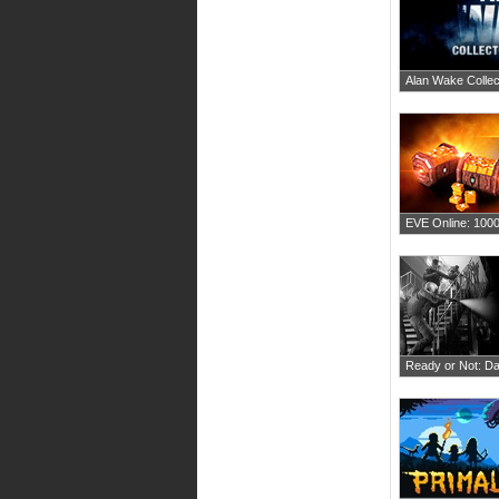
Alan Wake Collect
EVE Online: 10
Ready or Not: D