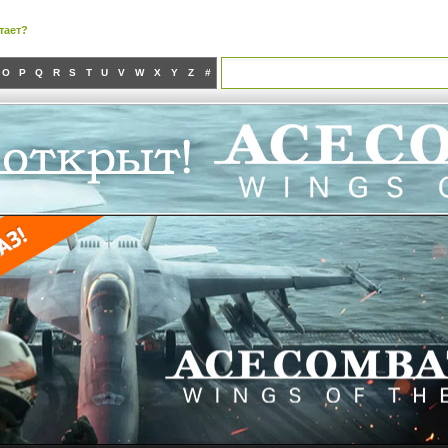
тает?
O
P
Q
R
S
T
U
V
W
X
Y
Z
#