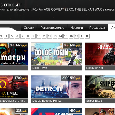
з открыт!
лнительный самолет: F-14A и ACE COMBAT ZERO: THE BELKAN WAR в качест
Скидки
Рекомендуемые
Новинки
Предзаказ
Ли
3
4
5
6
7
8
9
10
11
12
13
14
15
16
17
990
663
855
684
руб
руб
Doloc Town
Ready or Not
1700
2999
599
руб
руб
есяц Омега-статуса
Detroit: Become Human
Sniper Elite 3
338
490
руб
руб