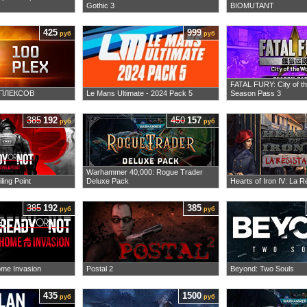
Gothic 3
BIOMUTANT
425
999
руб
руб
FATAL FURY: City of t
0 ПЛЕКСОВ
Le Mans Ultimate - 2024 Pack 5
Season Pass 3
385
192
450
157
руб
руб
Warhammer 40,000: Rogue Trader
ling Point
Deluxe Pack
Hearts of Iron IV: La 
385
192
385
руб
руб
ome Invasion
Postal 2
Beyond: Two Souls
435
1500
руб
руб