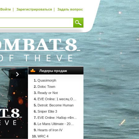
|
|
Войти
Зарегистрироваться
Задать вопрос
Лидеры продаж
Quasimorph
Doloc Town
Ready or Not
EVE Online: 1 месяц О…
Detroit: Become Human
Sniper Elite 3
EVE Online: Набор «Фл…
Le Mans Ultimate - 20…
Hearts of Iron IV
WRC 4