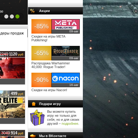
Скидки на игры Nacon!
Акции
ве
Отличные цены на каталог издателя!
-85%
09-авг
деры продаж
Скидки на игры META
Publishing!
-65%
2240
1120
руб
09-авг
Распродажа Warhammer
40,000: Rogue Trader!
-90%
16-авг
Скидки на игры Nacon!
499
руб
Подари игру
Вы можете купить
игру не только для
себя, но и для своих
друзей –
подробнее
.
3049
914
руб
Мы в ВКонтакте