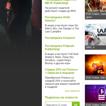
META Publishing!
На каталог издателя
действуют скидки до 85%
EVE Online: Наб
Распродажа Hello
дня»
Games!
В акции участвуют игры No
Man's Sky, Joe Danger и The
Last Campfire
Распродажа Kalypso!
Распродажа Fulqrum
WRC 4
Publishing!
В акции участвуют Fell Seal:
Arbiter's Mark, Deep Sky
Derelicts, серия King's
Bounty и другие игры
Скидка 20% на Плексы
+ Окраски в подарок!
Приобретите Плексы со
EVE Online: 50
скидкой 20% и получайте
окраски для ваших кораблей
в подарок!
все новости
Подписка на новости
EVE Online: Наб