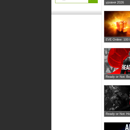
уровня 2026
EVE Online: 10
Ready or Not: Boi
Ready or Not: H