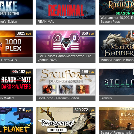
Warhammer 40,000: R
or's Edition
REANIMAL
Season Pass
3825
850
руб
руб
EVE Online: Набор мастерства 1-го
00 ПЛЕКСОВ
уровня 2026
Mount & Blade II: Bann
385
192
199
руб
руб
ark Waters
SpellForce - Platinum Edition
Stellaris
710
320
272
руб
руб
Beast of Reincarnation