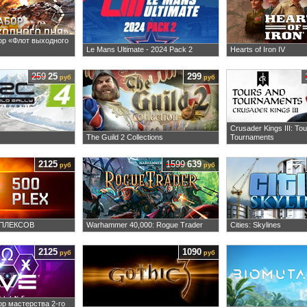
ор «Флот выходного
Le Mans Ultimate - 2024 Pack 2
Hearts of Iron IV
259
25
299
руб
руб
Crusader Kings III: To
The Guild 2 Collections
Tournaments
2125
1599
639
руб
руб
0 ПЛЕКСОВ
Warhammer 40,000: Rogue Trader
Cities: Skylines
2125
1090
руб
руб
ор мастерства 2-го