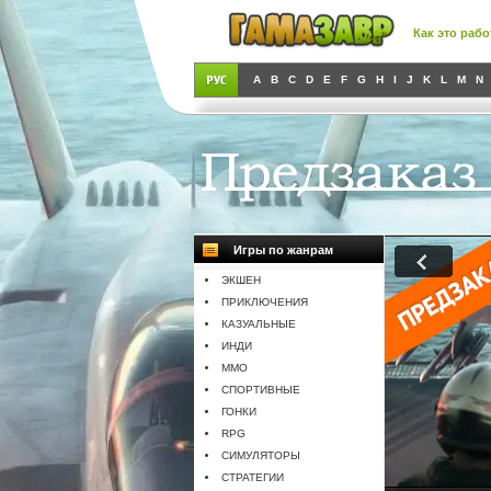
Как это рабо
A
B
C
D
E
F
G
H
I
J
K
L
M
N
Игры по жанрам
ЭКШЕН
ПРИКЛЮЧЕНИЯ
КАЗУАЛЬНЫЕ
ИНДИ
MMO
СПОРТИВНЫЕ
ГОНКИ
RPG
СИМУЛЯТОРЫ
СТРАТЕГИИ