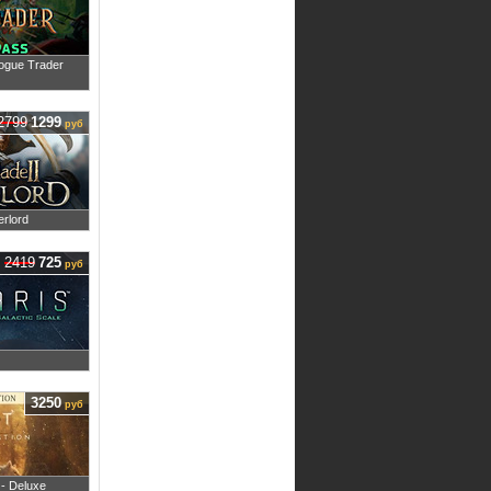
ogue Trader
2799
1299
руб
erlord
2419
725
руб
3250
руб
 - Deluxe