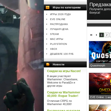
Предзака
Игры по категориям
Получите допо
бонуса!
ИГРЫ 2026 ГОДА
EVE ONLINE
РАСПРОДАЖА
ЛУЧШАЯ ЦЕНА
STEAM
1
2
MAC ИГРЫ
PLAYSTATION
XBOX
ДЕШЕВЛЕ 100 РУБ
Новости
Quasimorph
Скидки на игры Nacon!
В акции участвуют
Warhammer: Chaosbane,
Welcome to ParadiZe и
другие игры
Скидки на Warhammer
40,000: Rogue Trader!
EVE Online: 1 м
Отличная CRPG по
Warhammer 40,000!
Распродажа издателя