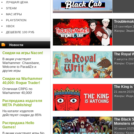
ЛУЧШАЯ ЦЕНА
STEAM
MAC ИГРЫ
PLAYSTATION
Troublemak
XBOX
15 сентября 
Жанры: Экше
ДЕШЕВЛЕ 100 РУБ
Новости
Скидки на игры Nacon!
The Royal W
В акции участвуют
7 августа 202
Warhammer: Chaosbane,
Жанры: Стра
Welcome to ParadiZe и
другие игры
Скидки на Warhammer
40,000: Rogue Trader!
The King is
Отличная CRPG по
21 июля 2025
Warhammer 40,000!
Жанры: Инди,
Распродажа издателя
META Publishing!
На каталог издателя
действуют скидки до 85%
The Black S
Распродажа Hello
Monsters o
Games!
30 июня 2025
Жанры: Казуа
В акции участвуют игры No