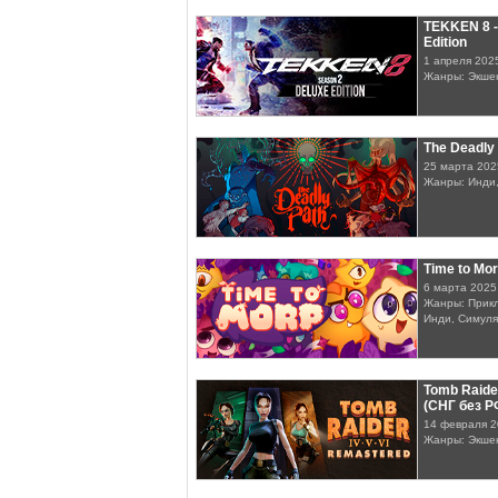
TEKKEN 8 -
Edition
1 апреля 202
Жанры: Экше
The Deadly
25 марта 202
Жанры: Инди,
Time to Mo
6 марта 2025
Жанры: Прикл
Инди, Симул
Tomb Raide
(СНГ без Р
14 февраля 
Жанры: Экше