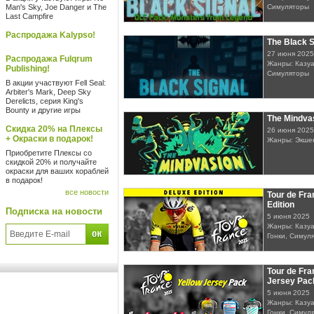
Man's Sky, Joe Danger и The
Симуляторы
Last Campfire
Распродажа Kalypso!
The Black S
27 июня 2025
Распродажа Fulqrum
Жанры: Казуа
Publishing!
Симуляторы
В акции участвуют Fell Seal:
Arbiter's Mark, Deep Sky
Derelicts, серия King's
Bounty и другие игры
The Mindva
Скидка 20% на Плексы
26 июня 2025
+ Окраски в подарок!
Жанры: Экшен
Приобретите Плексы со
скидкой 20% и получайте
окраски для ваших кораблей
в подарок!
все новости
Tour de Fra
Edition
Подписка на новости
5 июня 2025
Жанры: Казуа
Гонки, Симул
Tour de Fra
Jersey Pac
5 июня 2025
Жанры: Казуа
Гонки, Симул