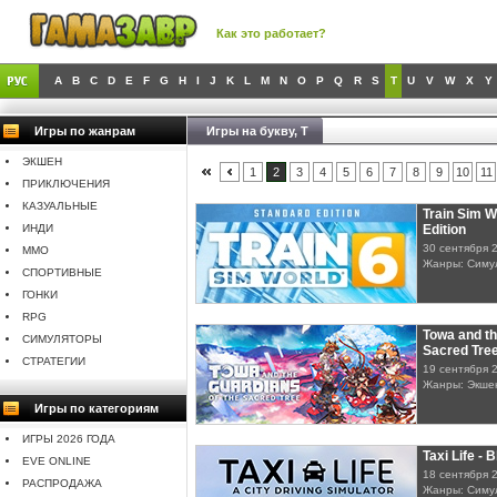
Как это работает?
A
B
C
D
E
F
G
H
I
J
K
L
M
N
O
P
Q
R
S
T
U
V
W
X
Y
Игры по жанрам
Игры на букву, T
ЭКШЕН
1
2
3
4
5
6
7
8
9
10
11
ПРИКЛЮЧЕНИЯ
КАЗУАЛЬНЫЕ
Train Sim W
ИНДИ
Edition
30 сентября 
MMO
Жанры: Симу
СПОРТИВНЫЕ
ГОНКИ
RPG
Towa and th
СИМУЛЯТОРЫ
Sacred Tre
СТРАТЕГИИ
19 сентября 
Жанры: Экше
Игры по категориям
ИГРЫ 2026 ГОДА
Taxi Life - 
EVE ONLINE
18 сентября 
РАСПРОДАЖА
Жанры: Симу