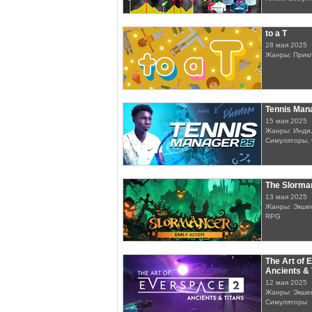
to a T
28 мая 2025
Жанры: Прик
Tennis Man
15 мая 2025
Жанры: Инди,
Симуляторы, 
The Slorma
13 мая 2025
Жанры: Экшен
RPG
The Art of
Ancients & 
12 мая 2025
Жанры: Экшен
Симуляторы