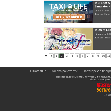
Taxi Life: A
Simulator -
13 февраля 
Жанры: Симу
Tales of G
17 января 20
Жанры: Экше
1
2
3
4
5
6
7
8
9
10
11
О магазине
|
Как это работает?
|
Партнерская прогр
Все продаваемые игры получены по прямым 
Мы гарантируем 
© 2