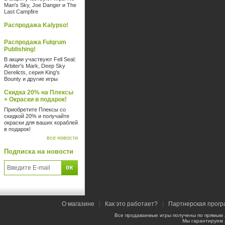
Man's Sky, Joe Danger и The
Last Campfire
Распродажа Kalypso!
Распродажа Fulqrum
Publishing!
В акции участвуют Fell Seal:
Arbiter's Mark, Deep Sky
Derelicts, серия King's
Bounty и другие игры
Скидка 20% на Плексы
+ Окраски в подарок!
Приобретите Плексы со
скидкой 20% и получайте
окраски для ваших кораблей
в подарок!
все новости
Подписка на новости
О магазине
|
Как это работает?
|
Партнерская прог
Все продаваемые игры получены по прямым
Мы гарантируем 