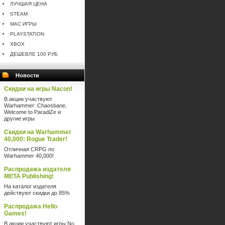
ЛУЧШАЯ ЦЕНА
STEAM
MAC ИГРЫ
PLAYSTATION
XBOX
ДЕШЕВЛЕ 100 РУБ
Новости
Скидки на игры Nacon!
В акции участвуют
Warhammer: Chaosbane,
Welcome to ParadiZe и
другие игры
Скидки на Warhammer
40,000: Rogue Trader!
Отличная CRPG по
Warhammer 40,000!
Распродажа издателя
META Publishing!
На каталог издателя
действуют скидки до 85%
Распродажа Hello
Games!
В акции участвуют игры No