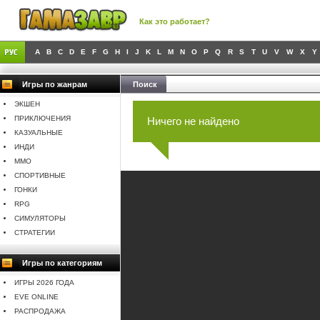
Как это работает?
A
B
C
D
E
F
G
H
I
J
K
L
M
N
O
P
Q
R
S
T
U
V
W
X
Y
Игры по жанрам
Поиск
ЭКШЕН
ПРИКЛЮЧЕНИЯ
Ничего не найдено
КАЗУАЛЬНЫЕ
ИНДИ
MMO
СПОРТИВНЫЕ
ГОНКИ
RPG
СИМУЛЯТОРЫ
СТРАТЕГИИ
Игры по категориям
ИГРЫ 2026 ГОДА
EVE ONLINE
РАСПРОДАЖА