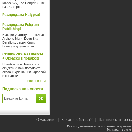
Man's Sky, Joe Danger и The
Last Campfire
Распродажа Kalypso!
Распродажа Fulqrum
Publishing!
В акции участвуют Fell Seal:
Arbiter's Mark, Deep Sky
Derelicts, серия King's
Bounty и другие игры
Скидка 20% на Плексы
+ Окраски в подарок!
Приобретите Плексы со
скидкой 20% и получайте
окраски для ваших кораблей
в подарок!
все новости
Подписка на новости
О магазине
|
Как это работает?
|
Партнерская прог
Все продаваемые игры получены по прямым
Мы гарантируем 