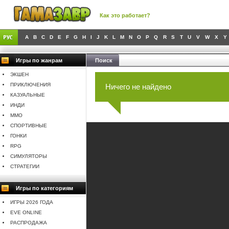
Как это работает?
A
B
C
D
E
F
G
H
I
J
K
L
M
N
O
P
Q
R
S
T
U
V
W
X
Y
Игры по жанрам
Поиск
ЭКШЕН
ПРИКЛЮЧЕНИЯ
Ничего не найдено
КАЗУАЛЬНЫЕ
ИНДИ
MMO
СПОРТИВНЫЕ
ГОНКИ
RPG
СИМУЛЯТОРЫ
СТРАТЕГИИ
Игры по категориям
ИГРЫ 2026 ГОДА
EVE ONLINE
РАСПРОДАЖА