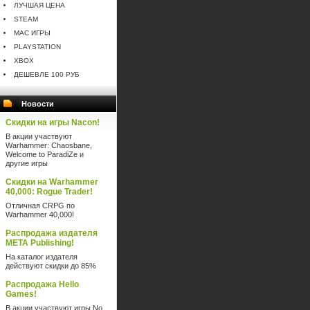
ЛУЧШАЯ ЦЕНА
STEAM
MAC ИГРЫ
PLAYSTATION
XBOX
ДЕШЕВЛЕ 100 РУБ
Новости
Скидки на игры Nacon!
В акции участвуют
Warhammer: Chaosbane,
Welcome to ParadiZe и
другие игры
Скидки на Warhammer
40,000: Rogue Trader!
Отличная CRPG по
Warhammer 40,000!
Распродажа издателя
META Publishing!
На каталог издателя
действуют скидки до 85%
Распродажа Hello
Games!
В акции участвуют игры No