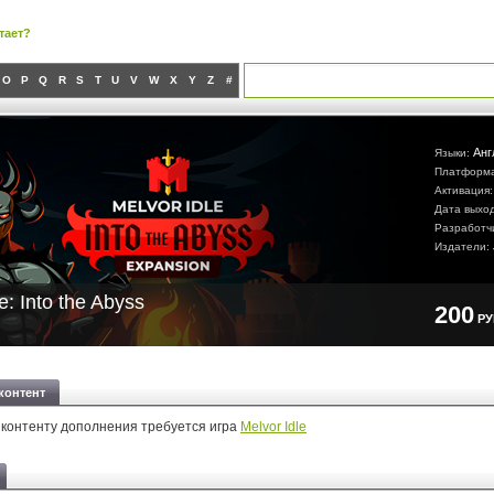
тает?
O
P
Q
R
S
T
U
V
W
X
Y
Z
#
Анг
Языки:
Платформ
Активация
Дата выхо
Разработч
Издатели:
e: Into the Abyss
200
Р
контент
 контенту дополнения требуется игра
Melvor Idle