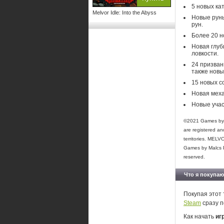
5 новых ка
Melvor Idle: Into the Abyss
Новые руны
рун.
Более 20 н
Новая глуб
ловкости.
24 призван
также новы
15 новых с
Новая меха
Новые учас
©2021 Games by M
are registered a
territories. MEL
Games by Malcs PT
reserved.
Что я покупаю
Покупая этот 
Steam
сразу п
Как начать
игр