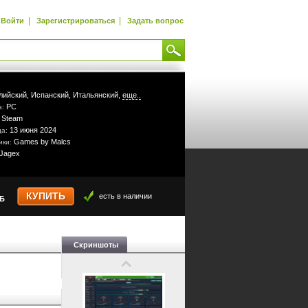
|
|
Войти
Зарегистрироваться
Задать вопрос
лийский,
Испанский,
Итальянский,
еще..
PC
а:
Steam
:
13 июня 2024
да:
Games by Malcs
ики:
Jagex
КУПИТЬ
есть в наличии
УБ
Скриншоты