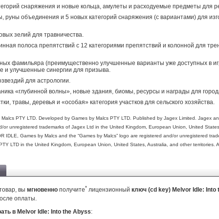
тегорий снаряжения и новые кольца, амулеты и расходуемые предметы для р
, руны объединения и 5 новых категорий снаряжения (с вариантами) для из
овых зелий для травничества.
инная полоса препятствий с 12 категориями препятствий и колонной для тре
ных фамильяра (преимущественно улучшенные варианты уже доступных в игр
е и улучшенные синергии для призыва.
озвездий для астрологии.
ника «глубинной волны», новые здания, биомы, ресурсы и награды для город
тки, травы, деревья и «особая» категория участков для сельского хозяйства.
alcs PTY LTD. Developed by Games by Malcs PTY LTD. Published by Jagex Limited. Jagex and
nd/or unregistered trademarks of Jagex Ltd in the United Kingdom, European Union, United State
VOR IDLE, Games by Malcs and the “Games by Malcs” logo are registered and/or unregistered trad
Y LTD in the United Kingdom, European Union, United States, Australia, and other territories. Al
*
товар, вы
мгновенно
получите
лицензионный
ключ (cd key) Melvor Idle: Int
осле оплаты.
ать в Melvor Idle: Into the Abyss
: