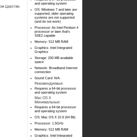
and operating system
ом Царстве.
OS: Windows 7 and later are
supported, older operating
systems are not supported
(and do not work)
Processor: An Intel Pentium 4
processor or later that's
SSE2 capable
Memory: 512 MB RAM
Graphics: Intel Integrated
Graphics
Storage: 200 MB available
space
Network: Broadband Internet
connection
Sound Card: N/A
Рекомендуемые:
Requires a 64-bit processor
and operating system
Mac OS X
Минимальные:
Requires a 64-bit processor
and operating system
OS: Mac OS X 10.9 (64 Bit)
Processor: 1.5GHz
Memory: 512 MB RAM
Graphics: Intel Integrated