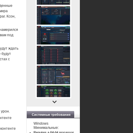
иденные
 мира
аг. Ксон,
знамерился
 вам под
будут ждать
 будут
стах с
 урон.
Системные требования
онтенте
Windows
Минимальные:
 контенте
Requires a 64-bit processor