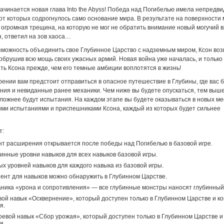
 начинается новая глава Into the Abyss! Победа над Погибелью имела непредв
от которых содрогнулось само основание мира. В результате на поверхности
огромная трещина, на которую не мог не обратить внимание новый могучий вр
, ответил на зов хаоса…
зможность объединить свое Глубинное Царство с надземным миром, Ксон во
 обрушив всю мощь своих ужасных армий. Новая война уже началась, и только
ть Ксона прежде, чем его темные амбиции воплотятся в жизнь!
ении вам предстоит отправиться в опасное путешествие в Глубины, где вас 
ния и невиданные ранее механики. Чем ниже вы будете опускаться, тем выше
сложнее будут испытания. На каждом этапе вы будете оказываться в новых ме
ми испытаниями и приспешниками Ксона, каждый из которых будет сильнее
т:
нт расширения открывается после победы над Погибелью в базовой игре.
инные уровни навыков для всех навыков базовой игры.
ых уровней навыков для каждого навыка из базовой игры.
ент для навыков можно обнаружить в Глубинном Царстве.
ника «урона и сопротивления» — все глубинные монстры наносят глубинный
ой навык «Осквернение», который доступен только в Глубинном Царстве и к
я.
евой навык «Сбор урожая», который доступен только в Глубинном Царстве и
я.