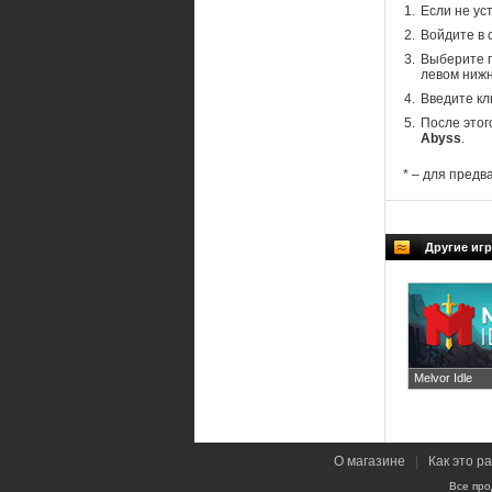
Если не ус
Войдите в 
Выберите п
левом нижн
Введите кл
После этог
Abyss
.
* – для предв
Другие игр
Melvor Idle
О магазине
|
Как это р
Все про