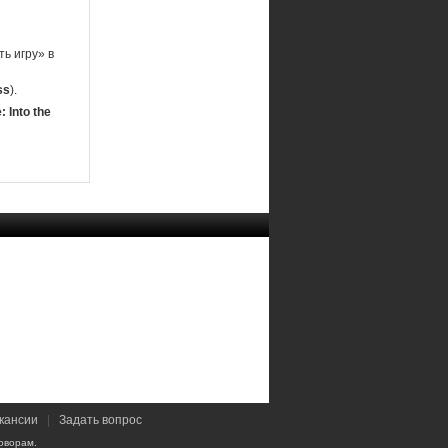
ь игру» в
ss
).
: Into the
кансии
|
Задать вопрос
оворам.