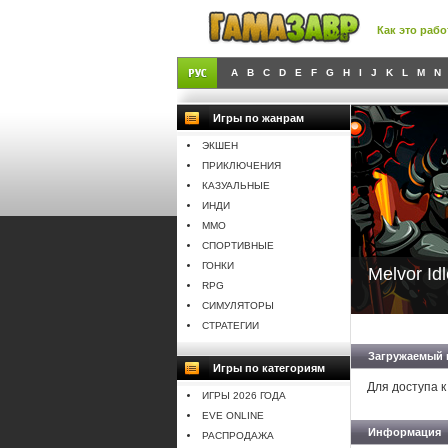
Как это рабо
A
B
C
D
E
F
G
H
I
J
K
L
M
N
Игры по жанрам
ЭКШЕН
ПРИКЛЮЧЕНИЯ
КАЗУАЛЬНЫЕ
ИНДИ
MMO
СПОРТИВНЫЕ
ГОНКИ
Melvor Idl
RPG
СИМУЛЯТОРЫ
СТРАТЕГИИ
Загружаемый 
Игры по категориям
Для доступа к
ИГРЫ 2026 ГОДА
EVE ONLINE
Информация
РАСПРОДАЖА