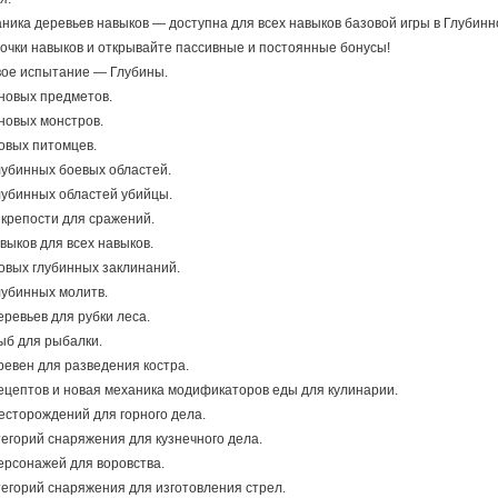
ника деревьев навыков — доступна для всех навыков базовой игры в Глубинн
очки навыков и открывайте пассивные и постоянные бонусы!
вое испытание — Глубины.
новых предметов.
новых монстров.
овых питомцев.
лубинных боевых областей.
лубинных областей убийцы.
крепости для сражений.
выков для всех навыков.
овых глубинных заклинаний.
лубинных молитв.
еревьев для рубки леса.
ыб для рыбалки.
ревен для разведения костра.
ецептов и новая механика модификаторов еды для кулинарии.
есторождений для горного дела.
тегорий снаряжения для кузнечного дела.
ерсонажей для воровства.
тегорий снаряжения для изготовления стрел.