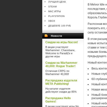
ЛУЧШАЯ ЦЕНА
В Melvor Idle
STEAM
последствия, 
MAC ИГРЫ
образовалась 
PLAYSTATION
Король Глубин
XBOX
Распознав во
ДЕШЕВЛЕ 100 РУБ
покорить его,
силу останови
Новости
В этом расшир
Скидки на игры Nacon!
новые испыта
В акции участвуют
ставки и тем 
Warhammer: Chaosbane,
новыми боевы
Welcome to ParadiZe и
предыдущего.
другие игры
Новый контен
Скидки на Warhammer
40,000: Rogue Trader!
Весь конте
Отличная CRPG по
Новые глуб
Warhammer 40,000!
60 глубинн
Распродажа издателя
META Publishing!
Новый конт
На каталог издателя
Новая меха
действуют скидки до 85%
Новый боев
Распродажа Hello
расширени
Games!
Новый небо
В акции участвуют игры No
расширени