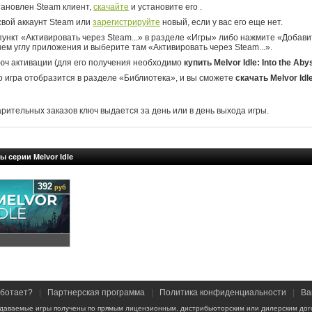
тановлен Steam клиент,
скачайте
и установите его .
свой аккаунт Steam или
зарегистрируйте
новый, если у вас его еще нет.
ункт «Активировать через Steam...» в разделе «Игры» либо нажмите «Добавит
ем углу приложения и выберите там «Активировать через Steam...».
юч активации (для его получения необходимо
купить Melvor Idle: Into the Aby
о игра отобразится в разделе «Библиотека», и вы сможете
скачать Melvor Idle
арительных заказов ключ выдается за день или в день выхода игры.
ы серии Melvor Idle
392
руб
аботает?
|
Партнерская программа
|
Политика конфиденциальности
|
Ва
даваемые игры получены по прямым лицензионным, дистрибьюторским или дилерским дог