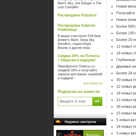
Man's Sky, Joe Danger и The
Новая меха
Last Campfire
Получайте 
Распродажа Kalypso!
Новое бое
Распродажа Fulqrum
Более 900 
Publishing!
Более 100 
В акции участвуют Fell Seal:
Более 20 н
Arbiter's Mark, Deep Sky
Derelicts, серия King's
12 новых г
Bounty и другие игры
14 новых г
Скидка 20% на Плексы
Глубинные 
+ Окраски в подарок!
Приобретите Плексы со
Деревья на
скидкой 20% и получайте
Более 28 н
окраски для ваших кораблей
в подарок!
30 новых г
все новости
12 новых д
Подписка на новости
18 новых р
12 новых б
30 новых р
15 новых м
5 новых ка
Недавно смотрели
16 новых п
5 новых ка