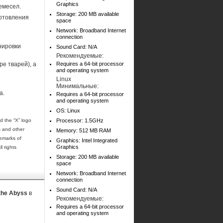
Graphics
емесел.
Storage: 200 MB available
готовления
space
Network: Broadband Internet
connection
нировки
Sound Card: N/A
Рекомендуемые:
е тварей), а
Requires a 64-bit processor
and operating system
Linux
Минимальные:
а.
Requires a 64-bit processor
and operating system
OS: Linux
 the “X” logo
Processor: 1.5GHz
s and other
Memory: 512 MB RAM
emarks of
Graphics: Intel Integrated
Graphics
l rights
Storage: 200 MB available
space
Network: Broadband Internet
connection
Sound Card: N/A
o the Abyss
в
Рекомендуемые:
Requires a 64-bit processor
and operating system