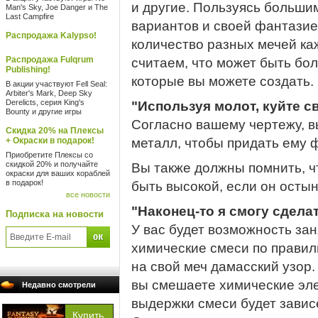
и другие. Пользуясь больш
Man's Sky, Joe Danger и The
Last Campfire
вариантов и своей фантазие
Распродажа Kalypso!
количество разных мечей ка
Распродажа Fulqrum
считаем, что может быть бо
Publishing!
которые вы можете создать.
В акции участвуют Fell Seal:
Arbiter's Mark, Deep Sky
Derelicts, серия King's
"Используя молот, куйте с
Bounty и другие игры
Согласно вашему чертежу, в
Скидка 20% на Плексы
+ Окраски в подарок!
металл, чтобы придать ему 
Приобретите Плексы со
скидкой 20% и получайте
Вы также должны помнить, ч
окраски для ваших кораблей
в подарок!
быть высокой, если он остын
все новости
"Наконец-то я смогу сдела
Подписка на новости
У вас будет возможность за
химические смеси по правил
на свой меч дамасский узор.
вы смешаете химические эле
Недавно смотрели
выдержки смеси будет зависе