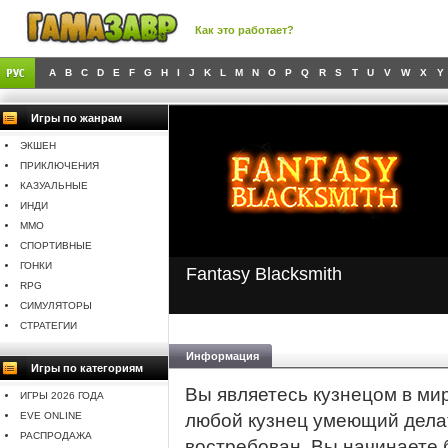
Как это работает?
A
B
C
D
E
F
G
H
I
J
K
L
M
N
O
P
Q
R
S
T
U
V
W
X
Y
Игры по жанрам
ЭКШЕН
ПРИКЛЮЧЕНИЯ
КАЗУАЛЬНЫЕ
ИНДИ
MMO
СПОРТИВНЫЕ
ГОНКИ
Fantasy Blacksmith
RPG
СИМУЛЯТОРЫ
СТРАТЕГИИ
Информация
Игры по категориям
Вы являетесь кузнецом в мир
ИГРЫ 2026 ГОДА
EVE ONLINE
любой кузнец умеющий дела
РАСПРОДАЖА
востребован. Вы начинаете 