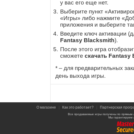
у вас его еще нет.
Выберите пункт «Активиров
«Игры» либо нажмите «Доб
приложения и выберите там
Введите ключ активации (
Fantasy Blacksmith
).
После этого игра отобрази
сможете
скачать Fantasy 
* – для предварительных зак
день выхода игры.
О магазине
|
Как это работает?
|
Партнерская прогр
Все продаваемые игры получены по прямым 
Мы гарантируем 