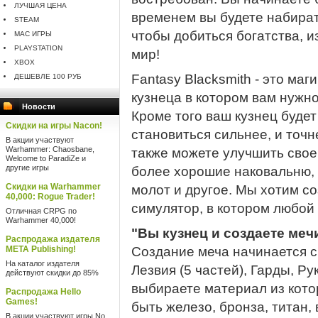
ЛУЧШАЯ ЦЕНА
временем вы будете набират
STEAM
чтобы добиться богатства, и
MAC ИГРЫ
PLAYSTATION
мир!
XBOX
Fantasy Blacksmith - это ма
ДЕШЕВЛЕ 100 РУБ
кузнеца в котором вам нужно
Новости
Кроме того ваш кузнец буде
Скидки на игры Nacon!
становиться сильнее, и точ
В акции участвуют
Warhammer: Chaosbane,
также можете улучшить свое 
Welcome to ParadiZe и
другие игры
более хорошие наковальню, 
Скидки на Warhammer
молот и другое. Мы хотим с
40,000: Rogue Trader!
симулятор, в котором любой 
Отличная CRPG по
Warhammer 40,000!
"Вы кузнец и создаете меч
Распродажа издателя
META Publishing!
Создание меча начинается с 
На каталог издателя
Лезвия (5 частей), Гарды, Ру
действуют скидки до 85%
выбираете материал из котор
Распродажа Hello
Games!
быть железо, бронза, титан,
В акции участвуют игры No