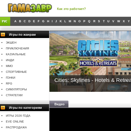
Как это работает?
A
B
C
D
E
F
G
H
I
J
K
L
M
N
O
P
Q
R
S
T
U
V
W
X
Y
Игры по жанрам
ЭКШЕН
ПРИКЛЮЧЕНИЯ
КАЗУАЛЬНЫЕ
ИНДИ
MMO
СПОРТИВНЫЕ
ГОНКИ
Cities: Skylines - Hotels & Retre
RPG
СИМУЛЯТОРЫ
СТРАТЕГИИ
Видео
Игры по категориям
ИГРЫ 2026 ГОДА
EVE ONLINE
РАСПРОДАЖА