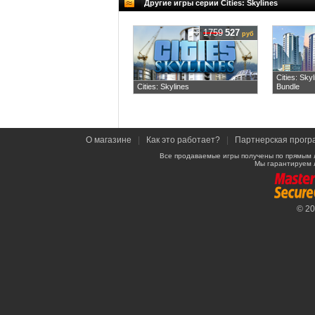
Другие игры серии Cities: Skylines
1759
527
руб
Cities: Sky
Cities: Skylines
Bundle
О магазине
|
Как это работает?
|
Партнерская прогр
Все продаваемые игры получены по прямым 
Мы гарантируем 
© 2