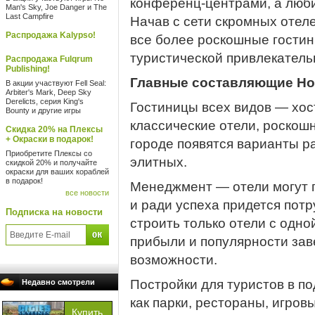
конференц-центрами, а люби
Man's Sky, Joe Danger и The
Last Campfire
Начав с сети скромных отел
Распродажа Kalypso!
все более роскошные гостин
туристической привлекатель
Распродажа Fulqrum
Publishing!
Главные составляющие Hote
В акции участвуют Fell Seal:
Arbiter's Mark, Deep Sky
Derelicts, серия King's
Гостиницы всех видов — хос
Bounty и другие игры
классические отели, роскош
Скидка 20% на Плексы
+ Окраски в подарок!
городе появятся варианты 
Приобретите Плексы со
элитных.
скидкой 20% и получайте
окраски для ваших кораблей
в подарок!
Менеджмент — отели могут п
все новости
и ради успеха придется пот
Подписка на новости
строить только отели с одно
прибыли и популярности зав
возможности.
Постройки для туристов в по
Недавно смотрели
как парки, рестораны, игров