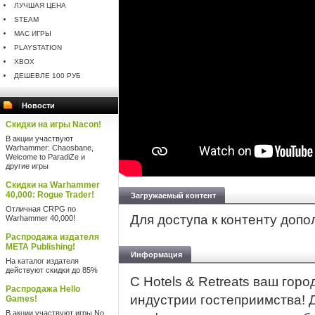
ЛУЧШАЯ ЦЕНА
STEAM
MAC ИГРЫ
PLAYSTATION
XBOX
ДЕШЕВЛЕ 100 РУБ
Новости
Скидки на игры Nacon!
В акции участвуют
Warhammer: Chaosbane,
Welcome to ParadiZe и
другие игры
Скидки на Warhammer
40,000: Rogue Trader!
Загружаемый контент
Отличная CRPG по
Для доступа к контенту доп
Warhammer 40,000!
Распродажа издателя
META Publishing!
Информация
На каталог издателя
действуют скидки до 85%
С Hotels & Retreats ваш гор
Распродажа Hello
индустрии гостеприимства! 
Games!
В акции участвуют игры No