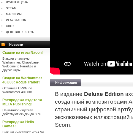
ЛУЧШАЯ ЦЕНА
STEAM
MAC ИГРЫ
PLAYSTATION
XBOX
ДЕШЕВЛЕ 100 РУБ
Новости
Скидки на игры Nacon!
В акции участвуют
Warhammer: Chaosbane,
Welcome to ParadiZe и
другие игры
Скидки на Warhammer
40,000: Rogue Trader!
Информация
Отличная CRPG по
Warhammer 40,000!
В издание
Deluxe Edition
вхо
Распродажа издателя
созданный композиторами Aet
META Publishing!
страничный цифровой артбу
На каталог издателя
действуют скидки до 85%
эксклюзивных иллюстраций 
Распродажа Hello
Scorn.
Games!
В акции участвуют игры No