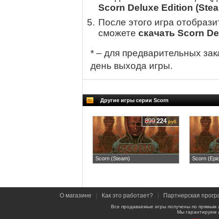
Scorn Deluxe Edition (Ste
После этого игра отобрази
сможете
скачать Scorn Del
* – для предварительных зак
день выхода игры.
Другие игры серии Scorn
899
224
руб
Scorn (Steam)
Scorn (Epi
О магазине
|
Как это работает?
|
Партнерская прогр
Все продаваемые игры получены по прямым 
Мы гарантируем 