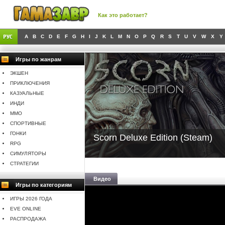
Как это работает?
A
B
C
D
E
F
G
H
I
J
K
L
M
N
O
P
Q
R
S
T
U
V
W
X
Y
Игры по жанрам
ЭКШЕН
ПРИКЛЮЧЕНИЯ
КАЗУАЛЬНЫЕ
ИНДИ
MMO
СПОРТИВНЫЕ
ГОНКИ
Scorn Deluxe Edition (Steam)
RPG
СИМУЛЯТОРЫ
СТРАТЕГИИ
Видео
Игры по категориям
ИГРЫ 2026 ГОДА
EVE ONLINE
РАСПРОДАЖА