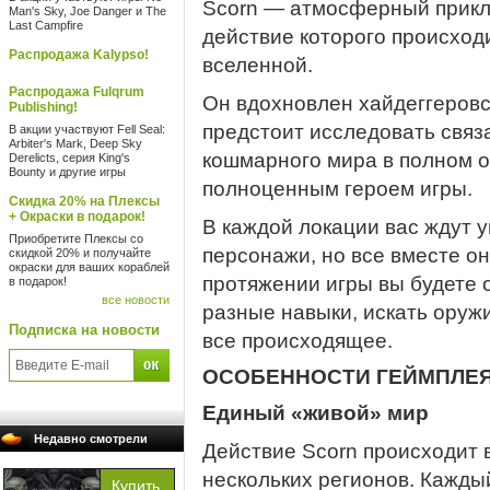
Scorn — атмосферный приклю
Man's Sky, Joe Danger и The
Last Campfire
действие которого происход
Распродажа Kalypso!
вселенной.
Распродажа Fulqrum
Он вдохновлен хайдеггеров
Publishing!
предстоит исследовать связ
В акции участвуют Fell Seal:
Arbiter's Mark, Deep Sky
кошмарного мира в полном о
Derelicts, серия King's
Bounty и другие игры
полноценным героем игры.
Скидка 20% на Плексы
+ Окраски в подарок!
В каждой локации вас ждут у
Приобретите Плексы со
персонажи, но все вместе о
скидкой 20% и получайте
окраски для ваших кораблей
протяжении игры вы будете 
в подарок!
все новости
разные навыки, искать оруж
Подписка на новости
все происходящее.
ОСОБЕННОСТИ ГЕЙМПЛЕ
Единый «живой» мир
Недавно смотрели
Действие Scorn происходит 
нескольких регионов. Кажды