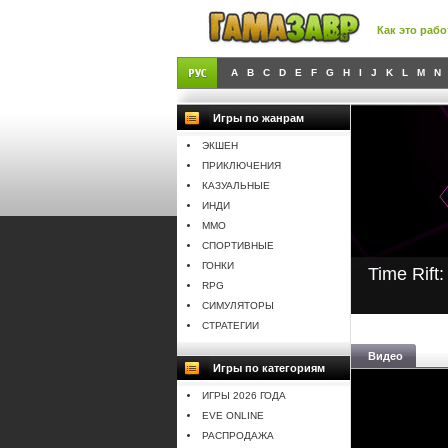
Как это рабо
A
B
C
D
E
F
G
H
I
J
K
L
M
N
Игры по жанрам
ЭКШЕН
ПРИКЛЮЧЕНИЯ
КАЗУАЛЬНЫЕ
ИНДИ
MMO
СПОРТИВНЫЕ
ГОНКИ
Time Rift
RPG
СИМУЛЯТОРЫ
СТРАТЕГИИ
Видео
Игры по категориям
ИГРЫ 2026 ГОДА
EVE ONLINE
РАСПРОДАЖА