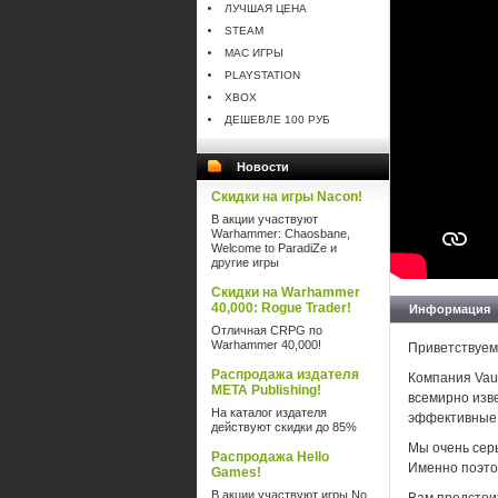
ЛУЧШАЯ ЦЕНА
STEAM
MAC ИГРЫ
PLAYSTATION
XBOX
ДЕШЕВЛЕ 100 РУБ
Новости
Скидки на игры Nacon!
В акции участвуют
Warhammer: Chaosbane,
Welcome to ParadiZe и
другие игры
Скидки на Warhammer
40,000: Rogue Trader!
Информация
Отличная CRPG по
Warhammer 40,000!
Приветствуем 
Распродажа издателя
Компания Vaul
META Publishing!
всемирно изве
На каталог издателя
эффективные 
действуют скидки до 85%
Мы очень сер
Распродажа Hello
Именно поэто
Games!
В акции участвуют игры No