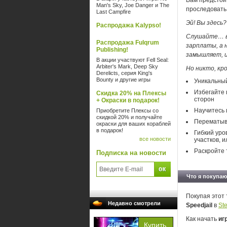
Вам предстои
Man's Sky, Joe Danger и The
проследовать 
Last Campfire
Эй! Вы здесь?
Распродажа Kalypso!
Слушайте… вы
Распродажа Fulqrum
зарплаты, а 
Publishing!
замышляет, и
В акции участвуют Fell Seal:
Arbiter's Mark, Deep Sky
Но никто, кр
Derelicts, серия King's
Bounty и другие игры
Уникальный
Избегайте 
Скидка 20% на Плексы
сторон
+ Окраски в подарок!
Научитесь 
Приобретите Плексы со
скидкой 20% и получайте
Перематыва
окраски для ваших кораблей
в подарок!
Гибкий уро
все новости
участков, 
Раскройте 
Подписка на новости
Что я покупаю
Покупая этот 
Недавно смотрели
Speedjail
в
St
Как начать
иг