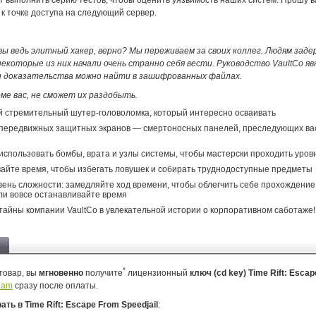
т выполнить серию тестов, чтобы оценить уязвимость наших систем. Прошу в
к точке доступа на следующий сервер.
 ведь элитный хакер, верно? Мы переживаем за своих коллег. Людям зад
некоторые из них начали очень странно себя вести. Руководство VaultCo я
 доказательства можно найти в зашифрованных файлах.
оме вас, не сможет их раздобыть.
 стремительный шутер-головоломка, который интересно осваивать
передвижных защитных экранов — смертоносных панелей, преследующих вас
использовать бомбы, врата и узлы системы, чтобы мастерски проходить уров
йте время, чтобы избегать ловушек и собирать труднодоступные предметы
вень сложности: замедляйте ход времени, чтобы облегчить себе прохождени
или вовсе останавливайте время
тайны компании VaultCo в увлекательной истории о корпоративном саботаже!
*
товар, вы
мгновенно
получите
лицензионный
ключ (cd key) Time Rift: Esca
eam
сразу после оплаты.
рать в Time Rift: Escape From Speedjail
: