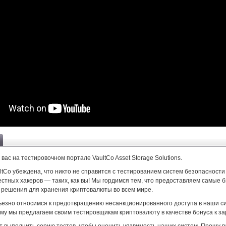
вас на тестировочном портале VaultCo Asset Storage Solutions.
tCo убеждена, что никто не справится с тестированием систем безопасности
стных хакеров — таких, как вы! Мы гордимся тем, что предоставляем самые 
решения для хранения криптовалюты во всем мире.
ьезно относимся к предотвращению несанкционированного доступа в наши с
му мы предлагаем своим тестировщикам криптовалюту в качестве бонуса к за