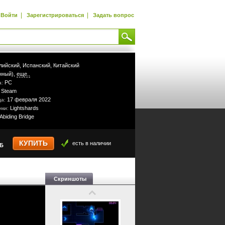
|
|
Войти
Зарегистрироваться
Задать вопрос
лийский,
Испанский,
Китайский
нный),
еще..
PC
а:
Steam
:
17 февраля 2022
да:
Lightshards
ики:
Abiding Bridge
КУПИТЬ
есть в наличии
УБ
Скриншоты