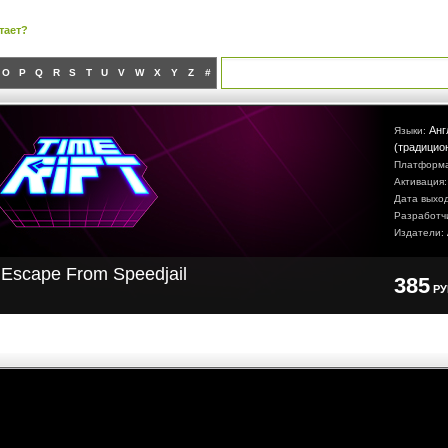
тает?
O
P
Q
R
S
T
U
V
W
X
Y
Z
#
Анг
Языки:
(традицио
Платформ
Активация
Дата выхо
Разработч
Издатели:
: Escape From Speedjail
385
Р