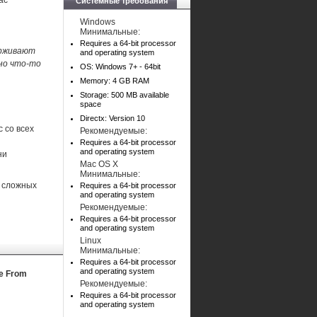
ас
Системные требования
Windows
Минимальные:
Requires a 64-bit processor
ерживают
and operating system
вно что-то
OS: Windows 7+ - 64bit
Memory: 4 GB RAM
Storage: 500 MB available
space
Directx: Version 10
 со всех
Рекомендуемые:
Requires a 64-bit processor
and operating system
ни
Mac OS X
Минимальные:
е сложных
Requires a 64-bit processor
and operating system
Рекомендуемые:
Requires a 64-bit processor
and operating system
Linux
Минимальные:
Requires a 64-bit processor
and operating system
pe From
Рекомендуемые:
Requires a 64-bit processor
and operating system