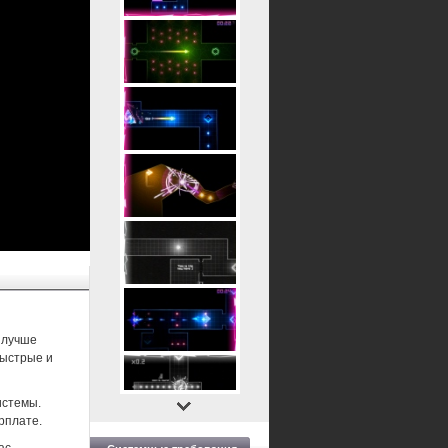
 лучше
быстрые и
истемы.
рплате.