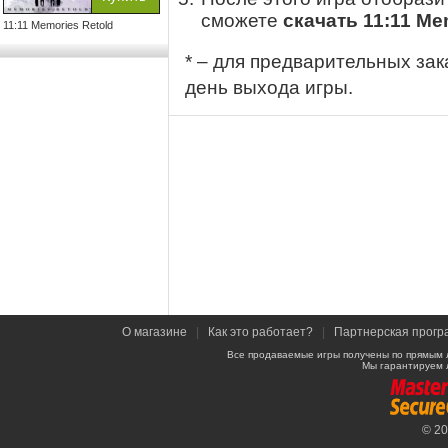
сможете
скачать 11:11 Me
11:11 Memories Retold
* – для предварительных зак
день выхода игры.
О магазине
|
Как это работает?
|
Партнерская прогр
Все продаваемые игры получены по прямым 
Мы гарантируем 
© 2