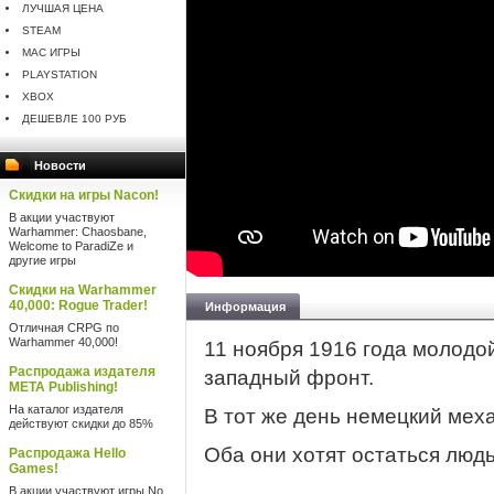
ЛУЧШАЯ ЦЕНА
STEAM
MAC ИГРЫ
PLAYSTATION
XBOX
ДЕШЕВЛЕ 100 РУБ
Новости
Скидки на игры Nacon!
В акции участвуют
Warhammer: Chaosbane,
Welcome to ParadiZe и
другие игры
Скидки на Warhammer
40,000: Rogue Trader!
Информация
Отличная CRPG по
Warhammer 40,000!
11 ноября 1916 года молодо
Распродажа издателя
западный фронт.
META Publishing!
На каталог издателя
В тот же день немецкий меха
действуют скидки до 85%
Оба они хотят остаться людь
Распродажа Hello
Games!
В акции участвуют игры No