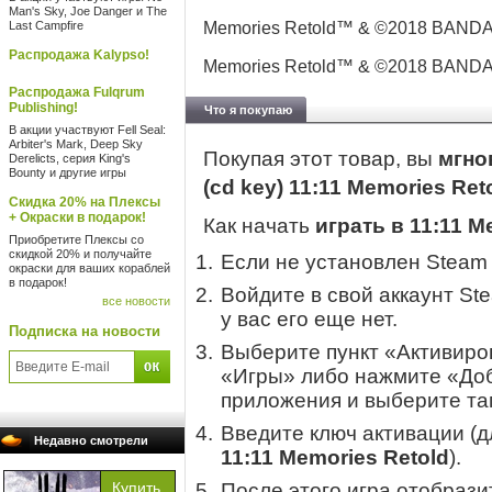
Man's Sky, Joe Danger и The
Last Campfire
Memories Retold™ & ©2018 BANDAI
Распродажа Kalypso!
Memories Retold™ & ©2018 BANDAI
Распродажа Fulqrum
Publishing!
Что я покупаю
В акции участвуют Fell Seal:
Arbiter's Mark, Deep Sky
Покупая этот товар, вы
мгно
Derelicts, серия King's
Bounty и другие игры
(cd key) 11:11 Memories Ret
Скидка 20% на Плексы
+ Окраски в подарок!
Как начать
играть в 11:11 M
Приобретите Плексы со
скидкой 20% и получайте
Если не установлен Steam
окраски для ваших кораблей
в подарок!
Войдите в свой аккаунт St
все новости
у вас его еще нет.
Подписка на новости
Выберите пункт «Активиров
«Игры» либо нажмите «Доб
приложения и выберите там
Введите ключ активации (
Недавно смотрели
11:11 Memories Retold
).
После этого игра отобрази