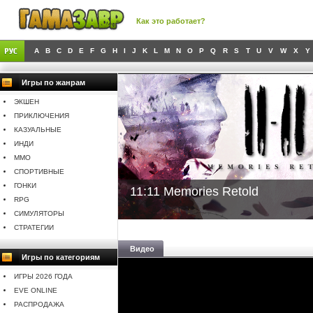
Как это работает?
A
B
C
D
E
F
G
H
I
J
K
L
M
N
O
P
Q
R
S
T
U
V
W
X
Y
Игры по жанрам
ЭКШЕН
ПРИКЛЮЧЕНИЯ
КАЗУАЛЬНЫЕ
ИНДИ
MMO
СПОРТИВНЫЕ
ГОНКИ
11:11 Memories Retold
RPG
СИМУЛЯТОРЫ
СТРАТЕГИИ
Видео
Игры по категориям
ИГРЫ 2026 ГОДА
EVE ONLINE
РАСПРОДАЖА