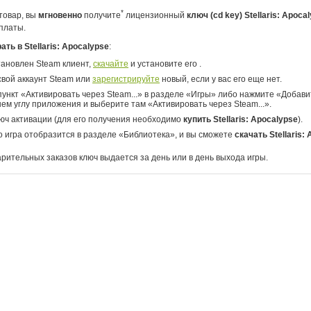
*
товар, вы
мгновенно
получите
лицензионный
ключ (cd key) Stellaris: Apoca
платы.
рать в Stellaris: Apocalypse
:
тановлен Steam клиент,
скачайте
и установите его .
свой аккаунт Steam или
зарегистрируйте
новый, если у вас его еще нет.
ункт «Активировать через Steam...» в разделе «Игры» либо нажмите «Добавит
ем углу приложения и выберите там «Активировать через Steam...».
юч активации (для его получения необходимо
купить Stellaris: Apocalypse
).
о игра отобразится в разделе «Библиотека», и вы сможете
скачать Stellaris:
арительных заказов ключ выдается за день или в день выхода игры.