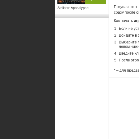
Покупая этот 
Stellaris: Apocalypse
сразу после о
Как начать
иг
Если не ус
Войдите в 
Выберите п
левом нижн
Введите кл
После этог
* – для предв