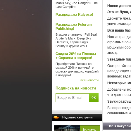
Man's Sky, Joe Danger и The
Новое дополн
Last Campfire
Это не Луна, 
Распродажа Kalypso!
Держите лока
уничтожающе
Распродажа Fulqrum
Publishing!
Вся ваша баз
В акции участвуют Fell Seal:
Новые гранди
Arbiter's Mark, Deep Sky
огромные бон
Derelicts, серия King's
Bounty и другие игры
мощными орби
звезд.
Скидка 20% на Плексы
+ Окраски в подарок!
Звездные пи
Приобретите Плексы со
Остерегайтес
скидкой 20% и получайте
нападающих н
окраски для ваших кораблей
в подарок!
военных задач
все новости
Некоторые м
Подписка на новости
Добавлены но
что дает новы
Звуки разруш
В сопровожде
сочиненные к
Недавно смотрели
Что я покупаю