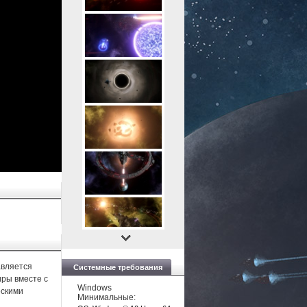
авляется
Системные требования
ры вместе с
Windows
ескими
Минимальные: