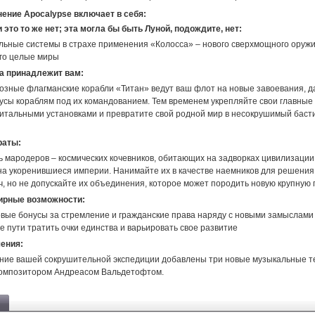
ение Apocalypse включает в себя:
и это то же нет; эта могла бы быть Луной, подождите, нет:
льные системы в страхе применения «Колосса» – нового сверхмощного оружи
го целые миры
а принадлежит вам:
озные флагманские корабли «Титан» ведут ваш флот на новые завоевания, д
усы кораблям под их командованием. Тем временем укрепляйте свои главные
тальными установками и превратите свой родной мир в несокрушимый баст
раты:
ь мародеров – космических кочевников, обитающих на задворках цивилизации
а укоренившиеся империи. Нанимайте их в качестве наемников для решения
, но не допускайте их объединения, которое может породить новую крупную 
ирные возможности:
вые бонусы за стремление и гражданские права наряду с новыми замыслами 
е пути тратить очки единства и варьировать свое развитие
ения:
ние вашей сокрушительной экспедиции добавлены три новые музыкальные т
омпозитором Андреасом Вальдетофтом.