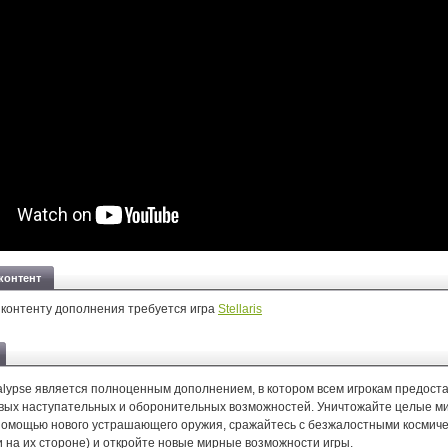
контент
 контенту дополнения требуется игра
Stellaris
ocalypse является полноценным дополнением, в котором всем игрокам предост
вых наступательных и оборонительных возможностей. Уничтожайте целые ми
помощью нового устрашающего оружия, сражайтесь с безжалостными космич
 на их стороне) и откройте новые мирные возможности игры.