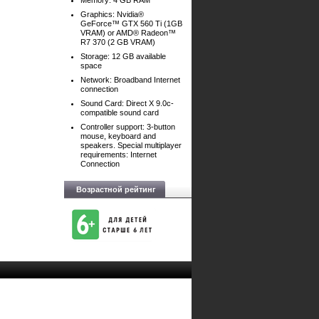
Memory: 4 GB RAM
Graphics: Nvidia®
GeForce™ GTX 560 Ti (1GB
VRAM) or AMD® Radeon™
R7 370 (2 GB VRAM)
Storage: 12 GB available
space
Network: Broadband Internet
connection
Sound Card: Direct X 9.0c-
compatible sound card
Controller support: 3-button
mouse, keyboard and
speakers. Special multiplayer
requirements: Internet
Connection
Возрастной рейтинг