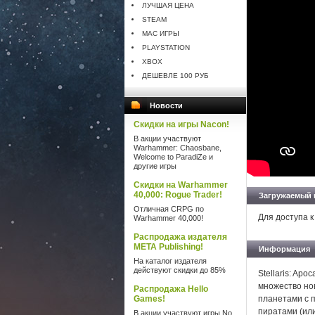
ЛУЧШАЯ ЦЕНА
STEAM
MAC ИГРЫ
PLAYSTATION
XBOX
ДЕШЕВЛЕ 100 РУБ
Новости
Скидки на игры Nacon!
В акции участвуют
Warhammer: Chaosbane,
Welcome to ParadiZe и
другие игры
Скидки на Warhammer
40,000: Rogue Trader!
Загружаемый 
Отличная CRPG по
Для доступа к
Warhammer 40,000!
Распродажа издателя
META Publishing!
Информация
На каталог издателя
действуют скидки до 85%
Stellaris: Ap
множество но
Распродажа Hello
Games!
планетами с 
пиратами (или
В акции участвуют игры No