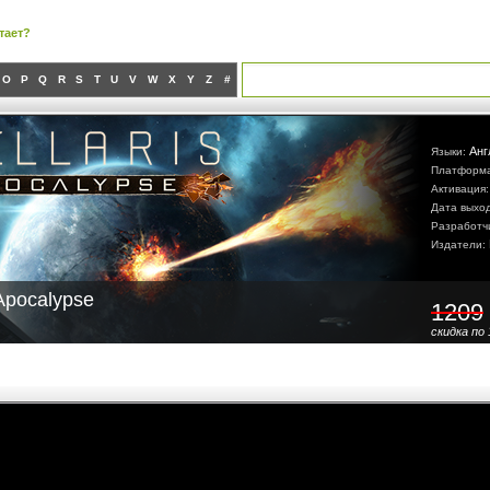
тает?
O
P
Q
R
S
T
U
V
W
X
Y
Z
#
Анг
Языки:
Платформ
Активация
Дата выхо
Разработч
Издатели:
 Apocalypse
1209
скидка по 