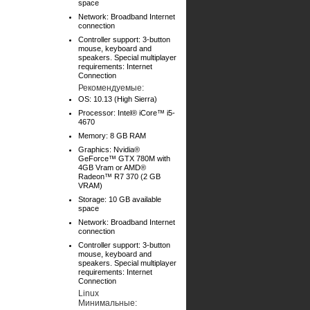
space
Network: Broadband Internet
connection
Controller support: 3-button
mouse, keyboard and
speakers. Special multiplayer
requirements: Internet
Connection
Рекомендуемые:
OS: 10.13 (High Sierra)
Processor: Intel® iCore™ i5-
4670
Memory: 8 GB RAM
Graphics: Nvidia®
GeForce™ GTX 780M with
4GB Vram or AMD®
Radeon™ R7 370 (2 GB
VRAM)
Storage: 10 GB available
space
Network: Broadband Internet
connection
Controller support: 3-button
mouse, keyboard and
speakers. Special multiplayer
requirements: Internet
Connection
Linux
Минимальные: