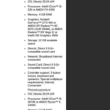
OS: Ubuntu 20.04 x64
Processor: Intel® iCore™ i3-
530 or AMD® FX-6350
Memory: 4 GB RAM
Graphics: Nvidia®
GeForce™ GTX 460 or
AMD® ATI Radeon™ HD
5870 (1GB VRAM), or AMD®
Radeon™ RX Vega 11 or
Intel® HD Graphics 4600
Storage: 12 GB available
space
Directx: Direct X 9.0c-
compatible sound card
Network: Broadband Internet
connection
Sound Card: Direct X 9.0c-
compatible sound card
Controller support: 3-button
mouse, keyboard and
speakers. Special multiplayer
requirements: Internet
Connection
Рекомендуемые:
OS: Ubuntu 20.04 x64
Processor: Intel® iCore™ i5-
3570K or AMD® Ryzen™ 5
2400G