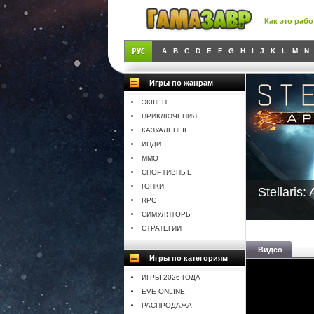
Как это рабо
A
B
C
D
E
F
G
H
I
J
K
L
M
N
Игры по жанрам
ЭКШЕН
ПРИКЛЮЧЕНИЯ
КАЗУАЛЬНЫЕ
ИНДИ
MMO
СПОРТИВНЫЕ
ГОНКИ
Stellaris:
RPG
СИМУЛЯТОРЫ
СТРАТЕГИИ
Видео
Игры по категориям
ИГРЫ 2026 ГОДА
EVE ONLINE
РАСПРОДАЖА