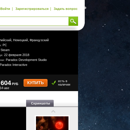
|
|
Войти
Зарегистрироваться
Задать вопрос
лийский,
Немецкий,
Французский
PC
а:
Steam
:
22 февраля 2018
да:
Paradox Development Studio
ики:
Paradox Interactive
604
есть в
КУПИТЬ
РУБ
наличии
14-авг
Скриншоты