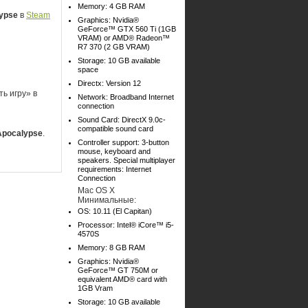
Memory: 4 GB RAM
lypse
в
Steam
Graphics: Nvidia®
GeForce™ GTX 560 Ti (1GB
VRAM) or AMD® Radeon™
R7 370 (2 GB VRAM)
Storage: 10 GB available
space
Directx: Version 12
ь игру» в
Network: Broadband Internet
connection
Sound Card: DirectX 9.0c-
compatible sound card
 Apocalypse
.
Controller support: 3-button
mouse, keyboard and
speakers. Special multiplayer
requirements: Internet
Connection
Mac OS X
Минимальные:
OS: 10.11 (El Capitan)
Processor: Intel® iCore™ i5-
4570S
Memory: 8 GB RAM
Graphics: Nvidia®
GeForce™ GT 750M or
equivalent AMD® card with
1GB Vram
Storage: 10 GB available