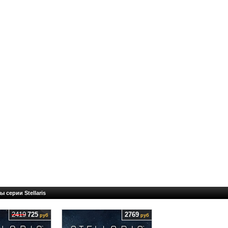
ы серии Stellaris
2419
725
2769
руб
руб