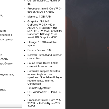
OS: Windows® 10 Home 64
Bit
Processor: Intel® iCore™ i3-
530 or AMD® FX-6350
я,
Memory: 4 GB RAM
Graphics: Nvidia®
GeForce™ GTX 460 or
AMD® ATI Radeon™ HD
авая
5870 (1GB VRAM), or AMD®
Radeon™ RX Vega 11 or
 системы
Intel® HD Graphics 4600
ион среди
Storage: 10 GB available
space
Directx: Version 9.0c
 и
Network: Broadband Internet
connection
 своих
Sound Card: Direct X 9.0c-
проблему.
compatible sound card
Controller support: 3-button
единства,
mouse, keyboard and
speakers. Special multiplayer
requirements: Internet
Connection
Рекомендуемые:
емы,
OS: Windows® 10 Home 64
Bit
Processor: Intel® iCore™ i5-
3570K or AMD® Ryzen™ 5
2400G