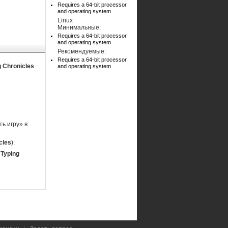
Requires a 64-bit processor
and operating system
Linux
Минимальные:
Requires a 64-bit processor
and operating system
Рекомендуемые:
Requires a 64-bit processor
g Chronicles
and operating system
ь игру» в
cles
).
 Typing