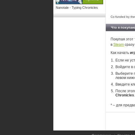
Nanotale - Typing Chronicles
Co-funded by th
Что я покупаю
Покупая этот 
в
Steam
сразу
Как начать
иг
Если не ус
Войдите в 
Выберите п
левом нижн
Введите кл
После этог
Chronicles
.
* – для предв