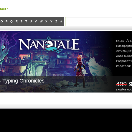
тает?
O
P
Q
R
S
T
U
V
W
X
Y
Z
#
Анг
Языки:
Платформ
Активация
Дата выхо
Разработч
Издатели:
- Typing Chronicles
499
скидка по 