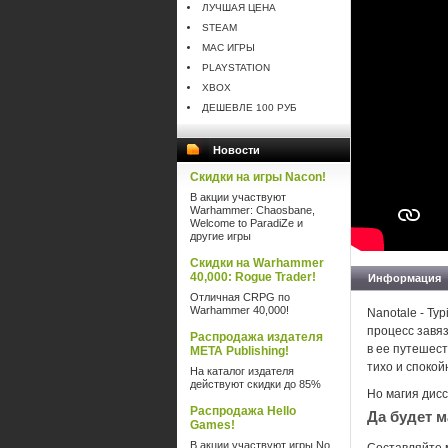
ЛУЧШАЯ ЦЕНА
STEAM
MAC ИГРЫ
PLAYSTATION
XBOX
ДЕШЕВЛЕ 100 РУБ
Новости
Скидки на игры Nacon!
В акции участвуют
Warhammer: Chaosbane,
Welcome to ParadiZe и
другие игры
Скидки на Warhammer
40,000: Rogue Trader!
Информация
Отличная CRPG по
Warhammer 40,000!
Nanotale - Ty
процесс завяз
Распродажа издателя
в ее путешес
META Publishing!
тихо и спокой
На каталог издателя
действуют скидки до 85%
Но магия дис
Распродажа Hello
Да будет м
Games!
В акции участвуют игры No