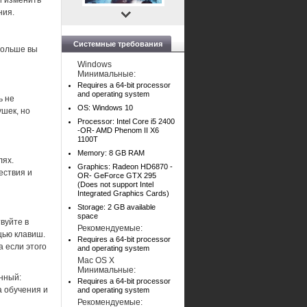
и изменить
ния.
Системные требования
больше вы
Windows
Минимальные:
Requires a 64-bit processor
and operating system
ь не
OS: Windows 10
ушек, но
Processor: Intel Core i5 2400
-OR- AMD Phenom II X6
1100T
Memory: 8 GB RAM
лях.
Graphics: Radeon HD6870 -
ествия и
OR- GeForce GTX 295
(Does not support Intel
Integrated Graphics Cards)
Storage: 2 GB available
space
вуйте в
Рекомендуемые:
щью клавиш.
Requires a 64-bit processor
а если этого
and operating system
Mac OS X
Минимальные:
нный:
Requires a 64-bit processor
а обучения и
and operating system
Рекомендуемые: