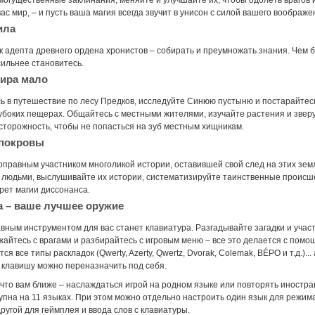
могущественные заклинания, меняйте и улучшайте их, чтобы одолеть врагов 
с мир, – и пусть ваша магия всегда звучит в унисон с силой вашего воображе
ила
к адепта древнего ордена хронистов – собирать и преумножать знания. Чем 
сильнее становитесь.
мира мало
ь в путешествие по лесу Предков, исследуйте Синюю пустыню и постарайтес
убоких пещерах. Общайтесь с местными жителями, изучайте растения и звер
сторожность, чтобы не попасться на зуб местным хищникам.
покровы
оправным участником многоликой истории, оставившей свой след на этих зем
с людьми, выслушивайте их истории, систематизируйте таинственные происш
рет магии диссонанса.
а – ваше лучшее оружие
авным инструментом для вас станет клавиатура. Разгадывайте загадки и участ
жайтесь с врагами и разбирайтесь с игровым меню – все это делается с помо
 все типы раскладок (Qwerty, Azerty, Qwertz, Dvorak, Colemak, BÉPO и т.д.)... 
 клавишу можно переназначить под себя.
что вам ближе – наслаждаться игрой на родном языке или повторять иностра
упна на 11 языках. При этом можно отдельно настроить один язык для режим
другой для геймплея и ввода слов с клавиатуры.