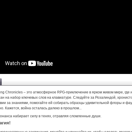
ping Chronicles – это атмосферное RPG-приключение в ярком живом мире, где 
ан на набор ключевых слов на клавиатуре. Следуйте за Розалиндой, хронист
твии за знаниями, помогайте ей собирать образцы удивительной флоры и фау
но. Кажется, война осталась далеко в прошлом...
сонанса набирает силу в тенях, отравляя сломленные души.
агия!