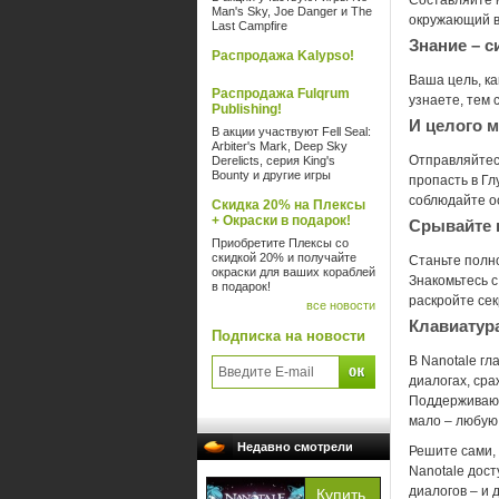
Составляйте 
Man's Sky, Joe Danger и The
окружающий ва
Last Campfire
Знание – с
Распродажа Kalypso!
Ваша цель, ка
Распродажа Fulqrum
узнаете, тем 
Publishing!
И целого 
В акции участвуют Fell Seal:
Arbiter's Mark, Deep Sky
Отправляйтес
Derelicts, серия King's
Bounty и другие игры
пропасть в Гл
соблюдайте о
Скидка 20% на Плексы
+ Окраски в подарок!
Срывайте 
Приобретите Плексы со
скидкой 20% и получайте
Станьте полн
окраски для ваших кораблей
Знакомьтесь 
в подарок!
раскройте сек
все новости
Клавиатур
Подписка на новости
В Nanotale гл
диалогах, сра
Поддерживаются
мало – любую
Недавно смотрели
Решите сами, 
Nanotale дост
диалогов – и 