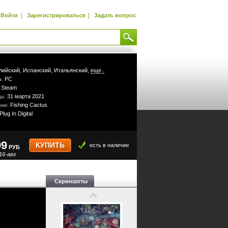
|
|
Войти
Зарегистрироваться
Задать вопрос
лийский,
Испанский,
Итальянский,
еще..
PC
а:
Steam
:
31 марта 2021
да:
Fishing Cactus
ики:
Plug In Digital
99
КУПИТЬ
есть в наличии
РУБ
16-авг
Скриншоты