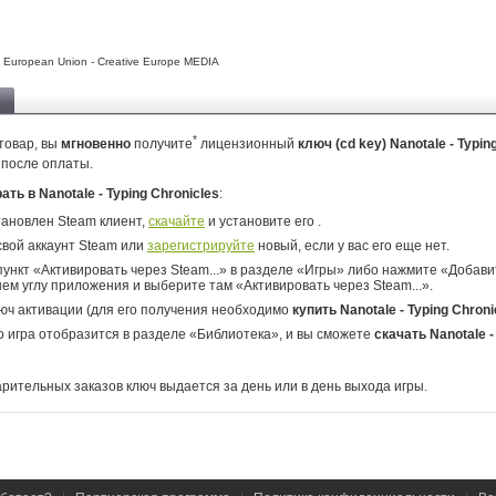
e European Union - Creative Europe MEDIA
*
товар, вы
мгновенно
получите
лицензионный
ключ (cd key) Nanotale - Typin
 после оплаты.
рать в Nanotale - Typing Chronicles
:
тановлен Steam клиент,
скачайте
и установите его .
свой аккаунт Steam или
зарегистрируйте
новый, если у вас его еще нет.
ункт «Активировать через Steam...» в разделе «Игры» либо нажмите «Добавит
ем углу приложения и выберите там «Активировать через Steam...».
юч активации (для его получения необходимо
купить Nanotale - Typing Chroni
о игра отобразится в разделе «Библиотека», и вы сможете
скачать Nanotale -
арительных заказов ключ выдается за день или в день выхода игры.