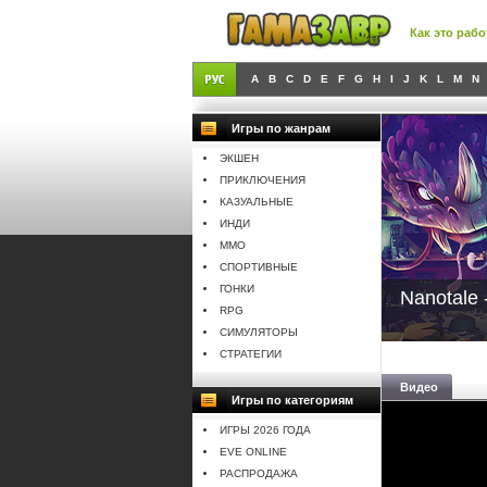
Как это рабо
A
B
C
D
E
F
G
H
I
J
K
L
M
N
Игры по жанрам
ЭКШЕН
ПРИКЛЮЧЕНИЯ
КАЗУАЛЬНЫЕ
ИНДИ
MMO
СПОРТИВНЫЕ
ГОНКИ
Nanotale 
RPG
СИМУЛЯТОРЫ
СТРАТЕГИИ
Видео
Игры по категориям
ИГРЫ 2026 ГОДА
EVE ONLINE
РАСПРОДАЖА