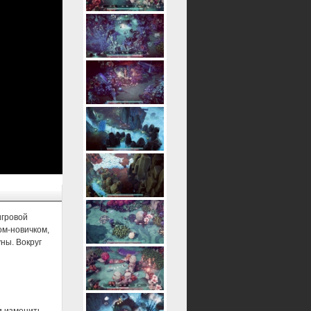
игровой
ом-новичком,
ны. Вокруг