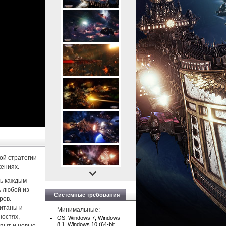
той стратегии
жениях.
ть каждым
ь любой из
Системные требования
ров.
питаны и
Минимальные:
ностях,
OS: Windows 7, Windows
8.1, Windows 10 (64-bit