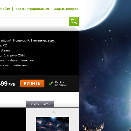
|
|
Войти
Зарегистрироваться
Задать вопрос
лийский,
Испанский,
Немецкий,
еще..
PC
а:
Steam
:
1 апреля 2016
да:
Tindalos Interactive
ики:
Focus Entertainment
499
есть в
КУПИТЬ
РУБ
наличии
Скриншоты