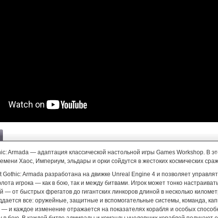
othic: Armada — адаптация классической настольной игры Games Workshop. В э
емени Хаос, Империум, эльдары и орки сойдутся в жестоких космических сра
eet Gothic: Armada разработана на движке Unreal Engine 4 и позволяет управля
лота игрока — как в бою, так и между битвами. Игрок может тонко настраиват
й — от быстрых фрегатов до гигантских линкоров длиной в несколько километ
ддается все: оружейные, защитные и вспомогательные системы, команда, ка
е — и каждое изменение отражается на показателях корабля и особых способ