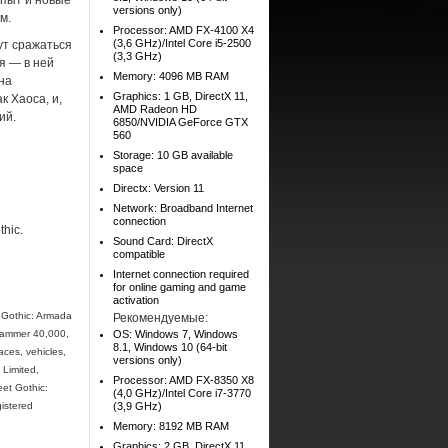
опыт и новые
versions only)
м.
Processor: AMD FX-4100 X4
(3,6 GHz)/Intel Core i5-2500
гут сражаться
(3,3 GHz)
я — в ней
Memory: 4096 MB RAM
на
Graphics: 1 GB, DirectX 11,
 Хаоса, и,
AMD Radeon HD
ий.
6850/NVIDIA GeForce GTX
560
Storage: 10 GB available
space
Directx: Version 11
Network: Broadband Internet
connection
hic.
Sound Card: DirectX
compatible
Internet connection required
for online gaming and game
activation
t Gothic: Armada
Рекомендуемые:
rhammer 40,000,
OS: Windows 7, Windows
8.1, Windows 10 (64-bit
aces, vehicles,
versions only)
 Limited,
Processor: AMD FX-8350 X8
eet Gothic:
(4,0 GHz)/Intel Core i7-3770
gistered
(3,9 GHz)
Memory: 8192 MB RAM
Graphics: 2 GB, DirectX 11,