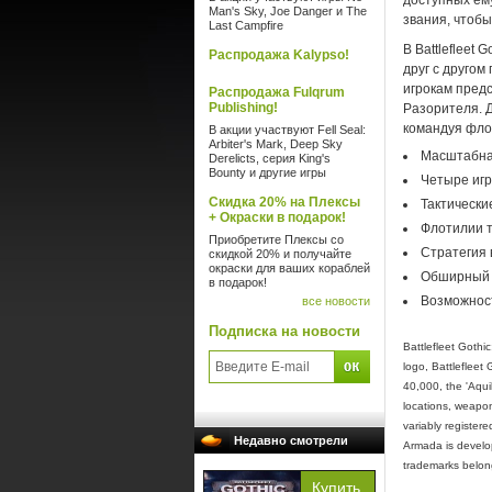
доступных ем
Man's Sky, Joe Danger и The
звания, чтоб
Last Campfire
В Battlefleet
Распродажа Kalypso!
друг с друго
игрокам пред
Распродажа Fulqrum
Publishing!
Разорителя. Д
командуя флот
В акции участвуют Fell Seal:
Arbiter's Mark, Deep Sky
Масштабная
Derelicts, серия King's
Bounty и другие игры
Четыре игр
Скидка 20% на Плексы
Тактически
+ Окраски в подарок!
Флотилии то
Приобретите Плексы со
Стратегия 
скидкой 20% и получайте
окраски для ваших кораблей
Обширный 
в подарок!
Возможност
все новости
Подписка на новости
Battlefleet Gothi
logo, Battleflee
40,000, the 'Aqui
locations, weapon
variably registere
Недавно смотрели
Armada is develop
trademarks belong 