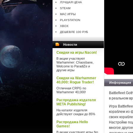
ЛУЧШАЯ ЦЕНА
STEAM
MAC ИГРЫ
PLAYSTATION
XBOX
ДЕШЕВЛЕ 100 РУБ
Новости
Скидки на игры Nacon!
В акции участвуют
Warhammer: Chaosbane,
Welcome to ParadiZe и
другие игры
Скидки на Warhammer
40,000: Rogue Trader!
Информация
Отличная CRPG по
Warhammer 40,000!
Battlefleet G
в реальном вр
Распродажа издателя
META Publishing!
Игра Battlefl
На каталог издателя
кораблем из ф
действуют скидки до 85%
своих корабле
Распродажа Hello
Настройке по
Games!
многое друго
В акции участвуют игры No