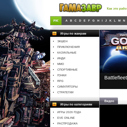
Как это рабо
A
B
C
D
E
F
G
H
I
J
K
L
M
N
Игры по жанрам
ЭКШЕН
ПРИКЛЮЧЕНИЯ
КАЗУАЛЬНЫЕ
ИНДИ
MMO
СПОРТИВНЫЕ
ГОНКИ
Battlefle
RPG
СИМУЛЯТОРЫ
СТРАТЕГИИ
Видео
Игры по категориям
ИГРЫ 2026 ГОДА
EVE ONLINE
РАСПРОДАЖА