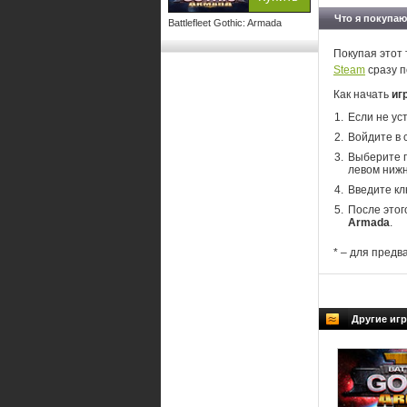
Что я покупаю
Battlefleet Gothic: Armada
Покупая этот 
Steam
сразу п
Как начать
иг
Если не ус
Войдите в 
Выберите п
левом нижн
Введите кл
После этог
Armada
.
* – для предв
Другие игр