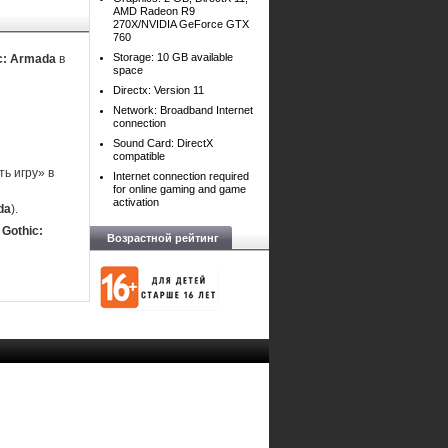
AMD Radeon R9
270X/NVIDIA GeForce GTX
760
Storage: 10 GB available
ic: Armada
в
space
Directx: Version 11
Network: Broadband Internet
connection
Sound Card: DirectX
compatible
ь игру» в
Internet connection required
for online gaming and game
activation
da
).
 Gothic:
Возрастной рейтинг