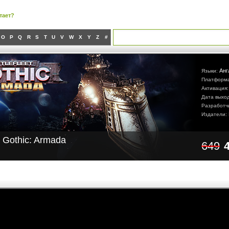
тает?
O
P
Q
R
S
T
U
V
W
X
Y
Z
#
Анг
Языки:
Платформ
Активация
Дата выхо
Разработч
Издатели:
et Gothic: Armada
649