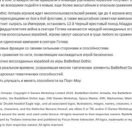
у в бою. В каждой битве адмиралы и команды уцелевших кораблей получают 
ы во всеоружии подойти к новым, еще более масштабным и опасным сражения
 Gothic: Armada игроков ждет многопользовательский режим, где до 4 игроков мо
м переходящими из боя в бой флотами, а также масштабная сюжетная кампани
стоит сыграть за Империум, остановить 12-й Черный крестовый поход Абаддо
вадцатилетняя война в секторе Готика начинается чередой неожиданных атак
ом колоссальных кораблей, игроки смогут оказаться в гуще любого из сражен
 одиночная кампания в секторе Готика.
овые фракции со своими сильными сторонами и способностями.
е сражения по сети, позволяющие наслаждаться игрой бесконечно.
чно воссозданных кораблей из игры Battlefleet Gothic.
в реальном времени, сохранившая многие тактические элементы Battlefleet Got
арсенал тематических способностей.
ь улучшать и менять способности на Порт-Моу.
c: Armada. Copyright © Games Workshop Limited 2016. Battlefleet Gothic: Armada, the Battleflee
t Gothic, the Battlefleet Gothic logo, GW, Games Workshop, Space Marine, 40K, Warhammer, Wa
la' Double-headed Eagle logo, and all associated logos, illustrations, images, names, creatures, r
s, characters, and the distinctive likeness thereof, are either ® or TM, and/or © Games Workshop
d around the world, and used under licence. All rights reserved to their respective owners. Battlefl
ed by Tindalos Interactive and published by Focus Home Interactive. All logos, trademarks or re
to their respective owners. All rights reserved.