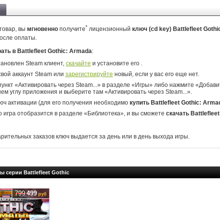
*
товар, вы
мгновенно
получите
лицензионный
ключ (cd key) Battlefleet Goth
осле оплаты.
рать в Battlefleet Gothic: Armada
:
тановлен Steam клиент,
скачайте
и установите его .
свой аккаунт Steam или
зарегистрируйте
новый, если у вас его еще нет.
ункт «Активировать через Steam...» в разделе «Игры» либо нажмите «Добавит
ем углу приложения и выберите там «Активировать через Steam...».
юч активации (для его получения необходимо
купить Battlefleet Gothic: Arma
о игра отобразится в разделе «Библиотека», и вы сможете
скачать Battlefleet
арительных заказов ключ выдается за день или в день выхода игры.
ы серии Battlefleet Gothic
799
499
руб