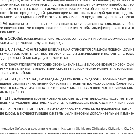
: у городов теперь есть индивидуальная лояльность к вашему правлению –
шком низко, вы столкнетесь с последствиями в виде понижения выработки, во
 перехода вашего города к другой цивилизации или объявления им собствен
сти. Но потеря для одной цивилизации может стать выгодой для вас, ведь в
яльность городам по всей карте и таким образом продолжать расширять свои
РЫ: нанимайте, назначайте и повышайте могущественных персонажей, об
и возможностями специализации и развития, чтобы модифицировать свои го
лояльность.
Е СОЮЗЫ: расширенная система союзов позволит игрокам формировать 
сов и со временем получать награды.
ИЕ СИТУАЦИИ: если одна цивилизация становится слишком мощной, други
и могут заключить пакт против этой опасной цивилизации и получить наград
гда чрезвычайная ситуация закончится.
Я: просматривайте историю своей цивилизации в любое время с новой фун
я» – визуальным путешествием сквозь те исторические моменты, с которыми
ь на пути к победе.
ЕРЫ И ЦИВИЛИЗАЦИИ: введены девять новых лидеров и восемь новых циви
ладают своими уникальными бонусами и игровыми возможностями. Кроме того
ности восемь уникальных юнитов, два уникальных здания, четыре уникальн
альных района.
ЕНТ: добавлены восемь новых чудес света, семь природных чудес, четыре
 новых улучшения, два новых района, четырнадцать новых зданий и три новых
Е ИГРОВЫЕ СИСТЕМЫ: в систему правительства были добавлены новые
ие курсы, а в существующие системы были внесены дополнительные измене
teractive Software и дочерние компании. Названия Sid Meier’s Civilization, Civilization, Civ, 2K
ctive Software и соответствующие логотипы являются товарными знаками компании Take-Two I