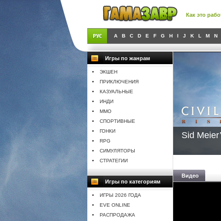
Как это рабо
A
B
C
D
E
F
G
H
I
J
K
L
M
N
Игры по жанрам
ЭКШЕН
ПРИКЛЮЧЕНИЯ
КАЗУАЛЬНЫЕ
ИНДИ
MMO
СПОРТИВНЫЕ
ГОНКИ
Sid Meier’
RPG
СИМУЛЯТОРЫ
СТРАТЕГИИ
Видео
Игры по категориям
ИГРЫ 2026 ГОДА
EVE ONLINE
РАСПРОДАЖА