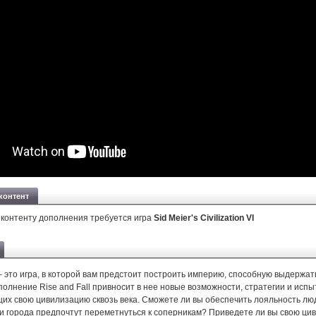
контент
 контенту дополнения требуется игра
Sid Meier's Civilization VI
VI – это игра, в которой вам предстоит построить империю, способную выдержа
олнение Rise and Fall привносит в нее новые возможности, стратегии и исп
щих свою цивилизацию сквозь века. Сможете ли вы обеспечить лояльность лю
ши города предпочтут переметнуться к соперникам? Приведете ли вы свою ци