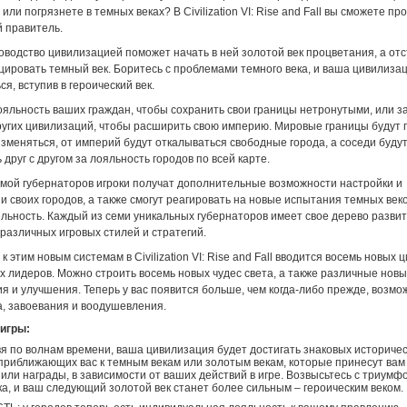
 или погрязнете в темных веках? В Civilization VI: Rise and Fall вы сможете пр
й правитель.
оводство цивилизацией поможет начать в ней золотой век процветания, а от
цировать темный век. Боритесь с проблемами темного века, и ваша цивилиза
ся, вступив в героический век.
ояльность ваших граждан, чтобы сохранить свои границы нетронутыми, или 
ругих цивилизаций, чтобы расширить свою империю. Мировые границы будут 
изменяться, от империй будут откалываться свободные города, а соседи буду
 друг с другом за лояльность городов по всей карте.
емой губернаторов игроки получат дополнительные возможности настройки и
 своих городов, а также смогут реагировать на новые испытания темных веко
льность. Каждый из семи уникальных губернаторов имеет свое дерево развит
различных игровых стилей и стратегий.
к этим новым системам в Civilization VI: Rise and Fall вводится восемь новых
х лидеров. Можно строить восемь новых чудес света, а также различные нов
я и улучшения. Теперь у вас появится больше, чем когда-либо прежде, возмо
а, завоевания и воодушевления.
игры:
я по волнам времени, ваша цивилизация будет достигать знаковых историче
приближающих вас к темным векам или золотым векам, которые принесут вам
или награды, в зависимости от ваших действий в игре. Возвысьтесь с триумф
ка, и ваш следующий золотой век станет более сильным – героическим веком.