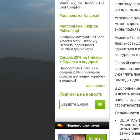
Man's Sky, Joe Danger и The
золотому веку
Last Campfire
как идеальны
Распродажа Kalypso!
Успешное рук
может спрово
Распродажа Fulqrum
вновь поднять
Publishing!
В акции участвуют Fell Seal:
Усиливайте л
Arbiter's Mark, Deep Sky
лояльность д
Derelicts, серия King's
сдвигаться и 
Bounty и другие игры
конкурировать
Скидка 20% на Плексы
+ Окраски в подарок!
С новой сист
Приобретите Плексы со
специализации
скидкой 20% и получайте
укреплять лоя
окраски для ваших кораблей
подходит для 
в подарок!
все новости
В дополнение 
Подписка на новости
и девять новы
районы, здани
строительств
Особенности 
ВЕКА: плыв
моментов, 
Недавно смотрели
испытания 
темного ве