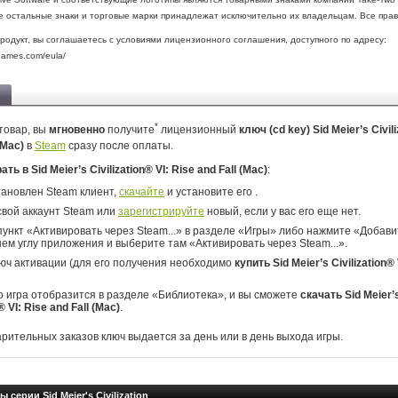
Все остальные знаки и торговые марки принадлежат исключительно их владельцам. Все пра
продукт, вы соглашаетесь с условиями лицензионного соглашения, доступного по адресу:
games.com/eula/
*
товар, вы
мгновенно
получите
лицензионный
ключ (cd key) Sid Meier’s Civili
 (Mac)
в
Steam
сразу после оплаты.
ать в Sid Meier’s Civilization® VI: Rise and Fall (Mac)
:
тановлен Steam клиент,
скачайте
и установите его .
свой аккаунт Steam или
зарегистрируйте
новый, если у вас его еще нет.
ункт «Активировать через Steam...» в разделе «Игры» либо нажмите «Добавит
ем углу приложения и выберите там «Активировать через Steam...».
юч активации (для его получения необходимо
купить Sid Meier’s Civilization®
о игра отобразится в разделе «Библиотека», и вы сможете
скачать Sid Meier’
® VI: Rise and Fall (Mac)
.
арительных заказов ключ выдается за день или в день выхода игры.
 серии Sid Meier's Civilization