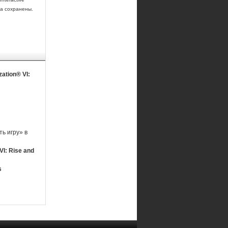
ва сохранены.
zation® VI:
ь игру» в
 VI: Rise and
s