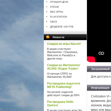
ЛУЧШАЯ ЦЕНА
STEAM
MAC ИГРЫ
PLAYSTATION
XBOX
ДЕШЕВЛЕ 100 РУБ
Новости
Скидки на игры Nacon!
В акции участвуют
Warhammer: Chaosbane,
Welcome to ParadiZe и
другие игры
Скидки на Warhammer
40,000: Rogue Trader!
Загружаемый 
Отличная CRPG по
Для доступа к
Warhammer 40,000!
Распродажа издателя
META Publishing!
Информация
На каталог издателя
действуют скидки до 85%
Civilization 
временем. Доп
Распродажа Hello
Games!
игроков, веду
миру, или ва
В акции участвуют игры No