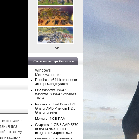
Системные требования
Windows
Минимальные:
Requires a 64-bit processor
and operating system
OS: Windows 7x64 /
Windows 8.1x64 / Windows
10x64
Processor: Intel Core i3 2.5
Ghz or AMD Phenom II 2.6
Ghz or greater
Memory: 4 GB RAM
ть испытание
Graphics: 1 GB & AMD 5570
ытания для
or nVidia 450 or Intel
дей по всему
Integrated Graphics 530
вилизацию к