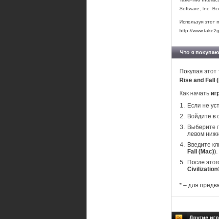
Software, Inc. 
Используя этот 
http://www.take2
Что я покупаю
Покупая этот 
Rise and Fall
Как начать
игр
Если не ус
Войдите в 
Выберите п
левом нижн
Введите кл
Fall (Mac)
).
После этог
Civilization
* – для предв
Другие игры