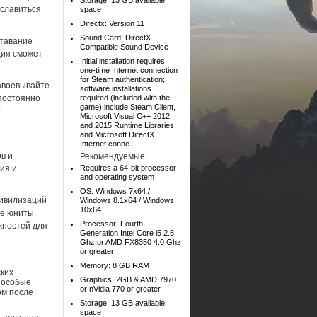
Storage: 13 GB available
ославиться
space
Directx: Version 11
Sound Card: DirectX
ставание
Compatible Sound Device
ция сможет
Initial installation requires
one-time Internet connection
for Steam authentication;
завоевывайте
software installations
постоянно
required (included with the
game) include Steam Client,
т
Microsoft Visual C++ 2012
and 2015 Runtime Libraries,
and Microsoft DirectX.
Internet conne
в и
Рекомендуемые:
ия и
Requires a 64-bit processor
and operating system
OS: Windows 7x64 /
 цивилизаций
Windows 8.1x64 / Windows
10x64
ые юниты,
Processor: Fourth
жностей для
Generation Intel Core i5 2.5
Ghz or AMD FX8350 4.0 Ghz
or greater
Memory: 8 GB RAM
ских
Graphics: 2GB & AMD 7970
 особые
or nVidia 770 or greater
ом после
Storage: 13 GB available
space