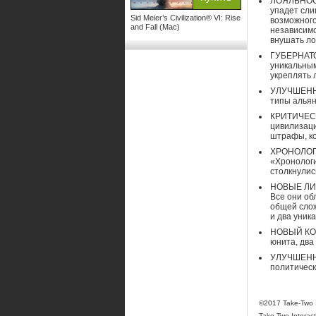
ЛОЯЛЬНОСТЬ
упадет сли
Sid Meier’s Civilization® VI: Rise
возможного
and Fall (Mac)
независимо
внушать ло
ГУБЕРНАТО
уникальным
укреплять 
УЛУЧШЕННЫ
типы альян
КРИТИЧЕСК
цивилизаци
штрафы, ко
ХРОНОЛОГИ
«Хронологи
столкнулис
НОВЫЕ ЛИД
Все они об
общей слож
и два уник
НОВЫЙ КОНТ
юнита, два
УЛУЧШЕННЫ
политическ
©2017 Take-Two In
Take-Two Intera