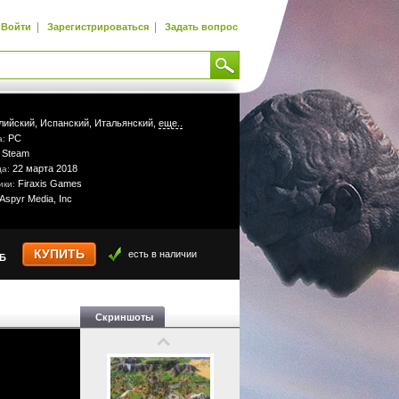
|
|
Войти
Зарегистрироваться
Задать вопрос
лийский,
Испанский,
Итальянский,
еще..
PC
а:
Steam
:
22 марта 2018
да:
Firaxis Games
ики:
Aspyr Media, Inc
КУПИТЬ
есть в наличии
УБ
Скриншоты