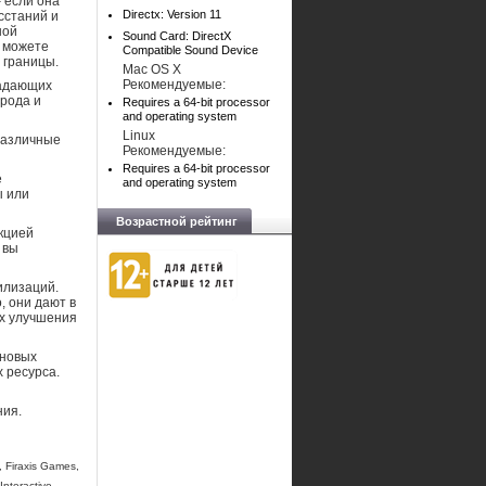
 если она
Directx: Version 11
сстаний и
ной
Sound Card: DirectX
ы можете
Compatible Sound Device
 границы.
Mac OS X
Рекомендуемые:
ладающих
рода и
Requires a 64-bit processor
and operating system
Linux
различные
Рекомендуемые:
Requires a 64-bit processor
е
and operating system
ы или
Возрастной рейтинг
кцией
 вы
лизаций.
, они дают в
ых улучшения
 новых
 ресурса.
ния.
, Firaxis Games,
nteractive