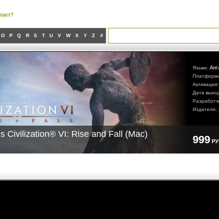
тает?
O
P
Q
R
S
T
U
V
W
X
Y
Z
#
Анг
Языки:
Платформ
Активация
Дата выхо
Разработч
Издатели:
s Civilization® VI: Rise and Fall (Mac)
999
Р