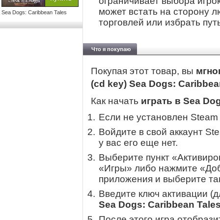
ограничивает выбора игрок
может встать на сторону л
Sea Dogs: Caribbean Tales
торговлей или избрать пут
Что я покупаю
Покупая этот товар, вы
мгно
(cd key) Sea Dogs: Caribbe
Как начать
играть в Sea Dog
Если не установлен Steam
Войдите в свой аккаунт St
у вас его еще нет.
Выберите пункт «Активиров
«Игры» либо нажмите «Доб
приложения и выберите там
Введите ключ активации (
Sea Dogs: Caribbean Tale
После этого игра отобрази