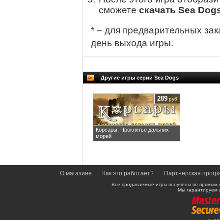
сможете
скачать Sea Dogs
* – для предварительных зак
день выхода игры.
Другие игры серии Sea Dogs
289
руб
Корсары: Проклятье дальних
морей
О магазине
|
Как это работает?
|
Партнерская прогр
Все продаваемые игры получены по прямым 
Мы гарантируем 