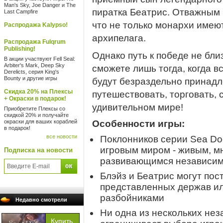
Man's Sky, Joe Danger и The
пиратка Беатрис. Отважным
Last Campfire
что не только монархи имею
Распродажа Kalypso!
архипелага.
Распродажа Fulqrum
Publishing!
Однако путь к победе не бли
В акции участвуют Fell Seal:
Arbiter's Mark, Deep Sky
сможете лишь тогда, когда в
Derelicts, серия King's
Bounty и другие игры
будут безраздельно принадл
Скидка 20% на Плексы
путешествовать, торговать, 
+ Окраски в подарок!
удивительном мире!
Приобретите Плексы со
скидкой 20% и получайте
окраски для ваших кораблей
Особенности игры:
в подарок!
все новости
Поклонников серии Sea Do
игровым миром - живым, м
Подписка на новости
развивающимся независимо
Блэйз и Беатрис могут пос
представленных держав ил
разбойниками
Недавно смотрели
Ни одна из нескольких не