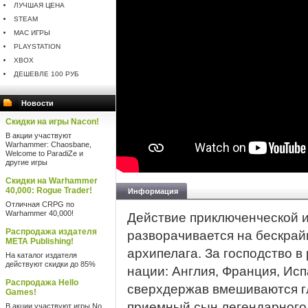
ЛУЧШАЯ ЦЕНА
STEAM
MAC ИГРЫ
PLAYSTATION
XBOX
ДЕШЕВЛЕ 100 РУБ
Новости
Скидки на игры Nacon!
В акции участвуют
Warhammer: Chaosbane,
Welcome to ParadiZe и
другие игры
Скидки на Warhammer
40,000: Rogue Trader!
Информация
Отличная CRPG по
Warhammer 40,000!
Действие приключенческой и
Распродажа издателя
разворачивается на бескрай
META Publishing!
архипелага. За господство в
На каталог издателя
действуют скидки до 85%
нации: Англия, Франция, Ис
Распродажа Hello
сверхдержав вмешиваются гл
Games!
приемный сын легендарного
В акции участвуют игры No