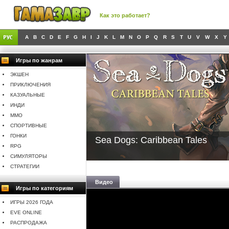
Как это работает?
A
B
C
D
E
F
G
H
I
J
K
L
M
N
O
P
Q
R
S
T
U
V
W
X
Y
Игры по жанрам
ЭКШЕН
ПРИКЛЮЧЕНИЯ
КАЗУАЛЬНЫЕ
ИНДИ
MMO
СПОРТИВНЫЕ
ГОНКИ
Sea Dogs: Caribbean Tales
RPG
СИМУЛЯТОРЫ
СТРАТЕГИИ
Видео
Игры по категориям
ИГРЫ 2026 ГОДА
EVE ONLINE
РАСПРОДАЖА