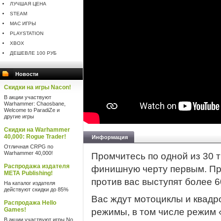
ЛУЧШАЯ ЦЕНА
STEAM
MAC ИГРЫ
PLAYSTATION
XBOX
ДЕШЕВЛЕ 100 РУБ
Новости
Скидки на игры Nacon!
В акции участвуют
Warhammer: Chaosbane,
Welcome to ParadiZe и
другие игры
Скидки на Warhammer
40,000: Rogue Trader!
Информация
Отличная CRPG по
Warhammer 40,000!
Промчитесь по одной из 30 
Распродажа издателя
финишную черту первым. Пр
META Publishing!
против вас выступят более 
На каталог издателя
действуют скидки до 85%
Вас ждут мотоциклы и квадр
Распродажа Hello
Games!
режимы, в том числе режим
В акции участвуют игры No