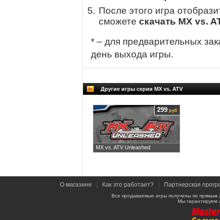
После этого игра отобрази
сможете
скачать MX vs. A
* – для предварительных зак
день выхода игры.
Другие игры серии MX vs. ATV
299
руб
MX vs. ATV Unleashed
О магазине
|
Как это работает?
|
Партнерская прогр
Все продаваемые игры получены по прямым 
Мы гарантируем 