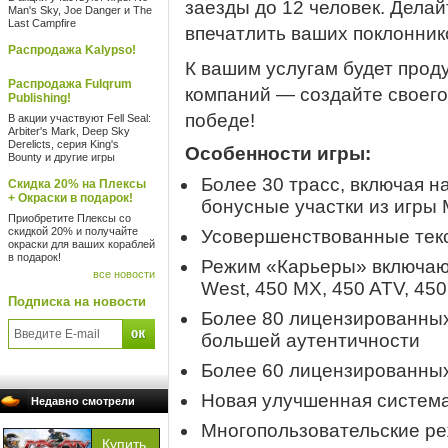
заезды до 12 человек. Дела
Man's Sky, Joe Danger и The
Last Campfire
впечатлить ваших поклонник
Распродажа Kalypso!
К вашим услугам будет прод
Распродажа Fulqrum
компаний — создайте своего
Publishing!
победе!
В акции участвуют Fell Seal:
Arbiter's Mark, Deep Sky
Derelicts, серия King's
Особенности игры:
Bounty и другие игры
Более 30 трасс, включая 
Скидка 20% на Плексы
+ Окраски в подарок!
бонусные участки из игры M
Приобретите Плексы со
скидкой 20% и получайте
Усовершенствованные тек
окраски для ваших кораблей
в подарок!
Режим «Карьеры» включающ
все новости
West, 450 MX, 450 ATV, 450
Подписка на новости
Более 80 лицензированных
большей аутентичности
Более 60 лицензированны
Новая улучшенная система
Недавно смотрели
Многопользовательские ре