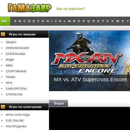
Как это работает?
A
B
C
D
E
F
G
H
I
J
K
L
M
N
O
P
Q
R
S
T
U
V
W
X
Y
Игры по жанрам
ЭКШЕН
ПРИКЛЮЧЕНИЯ
КАЗУАЛЬНЫЕ
ИНДИ
MMO
СПОРТИВНЫЕ
ГОНКИ
MX vs. ATV Supercross Encore
RPG
СИМУЛЯТОРЫ
СТРАТЕГИИ
Видео
Игры по категориям
ИГРЫ 2026 ГОДА
EVE ONLINE
РАСПРОДАЖА